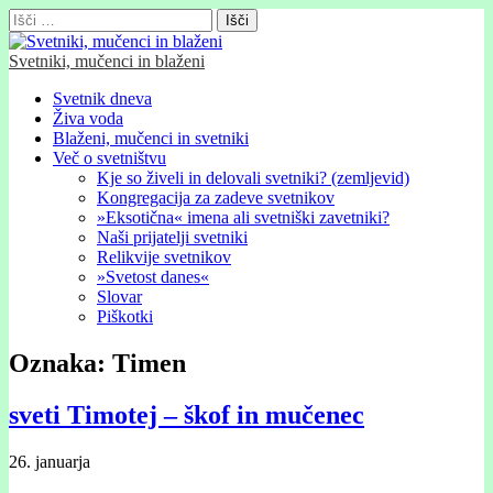
Išči:
Svetniki, mučenci in blaženi
Glavni
Skip
Svetnik dneva
to
Živa voda
meni
content
Blaženi, mučenci in svetniki
Več o svetništvu
Kje so živeli in delovali svetniki? (zemljevid)
Kongregacija za zadeve svetnikov
»Eksotična« imena ali svetniški zavetniki?
Naši prijatelji svetniki
Relikvije svetnikov
»Svetost danes«
Slovar
Piškotki
Oznaka:
Timen
sveti Timotej – škof in mučenec
26. januarja