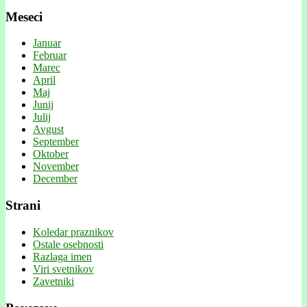
Meseci
Januar
Februar
Marec
April
Maj
Junij
Julij
Avgust
September
Oktober
November
December
Strani
Koledar praznikov
Ostale osebnosti
Razlaga imen
Viri svetnikov
Zavetniki