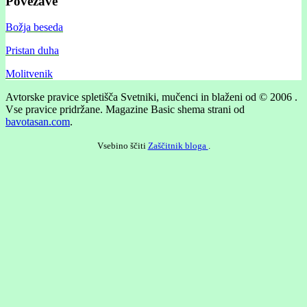
Povezave
Božja beseda
Pristan duha
Molitvenik
Avtorske pravice spletišča Svetniki, mučenci in blaženi od © 2006 .
Vse pravice pridržane.
Magazine Basic shema strani od
bavotasan.com
.
Vsebino ščiti
Zaščitnik bloga
.