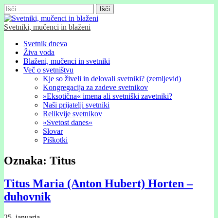
Išči:
Svetniki, mučenci in blaženi
Glavni
Skip
Svetnik dneva
to
Živa voda
meni
content
Blaženi, mučenci in svetniki
Več o svetništvu
Kje so živeli in delovali svetniki? (zemljevid)
Kongregacija za zadeve svetnikov
»Eksotična« imena ali svetniški zavetniki?
Naši prijatelji svetniki
Relikvije svetnikov
»Svetost danes«
Slovar
Piškotki
Oznaka:
Titus
Titus Maria (Anton Hubert) Horten –
duhovnik
25. januarja