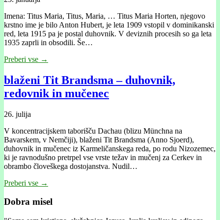
Imena: Titus Maria, Titus, Maria, … Titus Maria Horten, njegovo
krstno ime je bilo Anton Hubert, je leta 1909 vstopil v dominikanski
red, leta 1915 pa je postal duhovnik. V deviznih procesih so ga leta
1935 zaprli in obsodili. Še…
Preberi vse →
blaženi Tit Brandsma – duhovnik,
redovnik in mučenec
26. julija
V koncentracijskem taborišču Dachau (blizu Münchna na
Bavarskem, v Nemčiji), blaženi Tit Brandsma (Anno Sjoerd),
duhovnik in mučenec iz Karmeličanskega reda, po rodu Nizozemec,
ki je ravnodušno pretrpel vse vrste težav in mučenj za Cerkev in
obrambo človeškega dostojanstva. Nudil…
Preberi vse →
Dobra misel