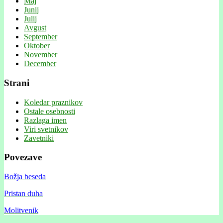
Maj
Junij
Julij
Avgust
September
Oktober
November
December
Strani
Koledar praznikov
Ostale osebnosti
Razlaga imen
Viri svetnikov
Zavetniki
Povezave
Božja beseda
Pristan duha
Molitvenik