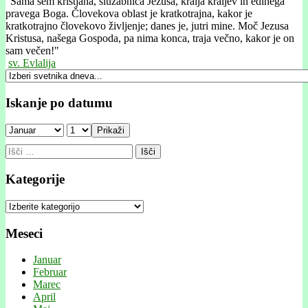
"
Sama sem kristjana, služabnica Jezusa, kralja kraljev in edinega
pravega Boga. Človekova oblast je kratkotrajna, kakor je
kratkotrajno človekovo življenje; danes je, jutri mine. Moč Jezusa
Kristusa, našega Gospoda, pa nima konca, traja večno, kakor je on
sam večen!"
sv. Evlalija
Iskanje po datumu
Prikaži
Išči:
Kategorije
Kategorije
Meseci
Januar
Februar
Marec
April