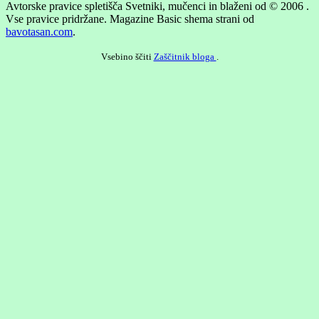
Avtorske pravice spletišča Svetniki, mučenci in blaženi od © 2006 .
Vse pravice pridržane.
Magazine Basic shema strani od
bavotasan.com
.
Vsebino ščiti
Zaščitnik bloga
.