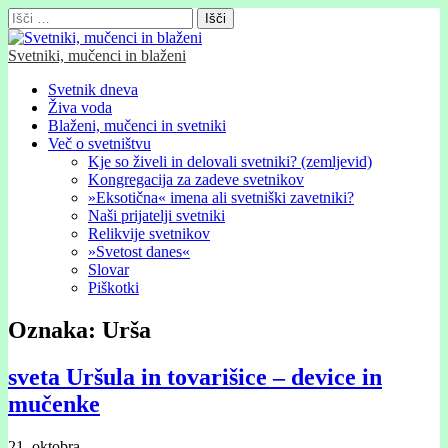
Išči:
Svetniki, mučenci in blaženi
Glavni
Skip
Svetnik dneva
to
Živa voda
meni
content
Blaženi, mučenci in svetniki
Več o svetništvu
Kje so živeli in delovali svetniki? (zemljevid)
Kongregacija za zadeve svetnikov
»Eksotična« imena ali svetniški zavetniki?
Naši prijatelji svetniki
Relikvije svetnikov
»Svetost danes«
Slovar
Piškotki
Oznaka:
Urša
sveta Uršula in tovarišice – device in
mučenke
21. oktobra