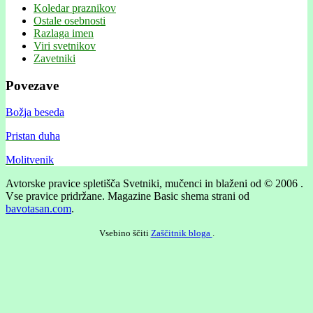
Koledar praznikov
Ostale osebnosti
Razlaga imen
Viri svetnikov
Zavetniki
Povezave
Božja beseda
Pristan duha
Molitvenik
Avtorske pravice spletišča Svetniki, mučenci in blaženi od © 2006 .
Vse pravice pridržane.
Magazine Basic shema strani od
bavotasan.com
.
Vsebino ščiti
Zaščitnik bloga
.