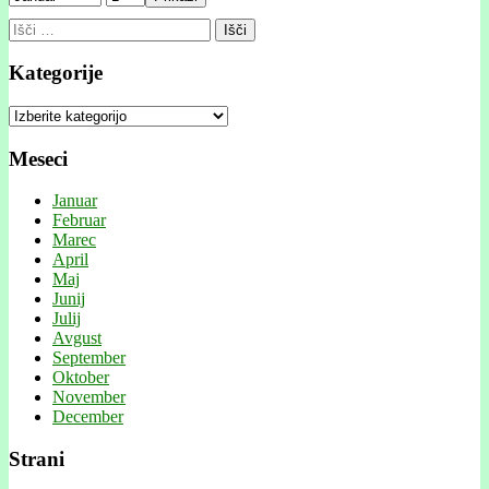
Išči:
Kategorije
Kategorije
Meseci
Januar
Februar
Marec
April
Maj
Junij
Julij
Avgust
September
Oktober
November
December
Strani