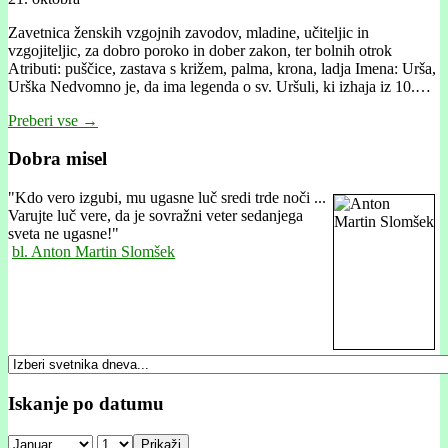
Zavetnica ženskih vzgojnih zavodov, mladine, učiteljic in
vzgojiteljic, za dobro poroko in dober zakon, ter bolnih otrok
Atributi: puščice, zastava s križem, palma, krona, ladja Imena: Urša,
Urška Nedvomno je, da ima legenda o sv. Uršuli, ki izhaja iz 10.…
Preberi vse →
Dobra misel
"
Kdo vero izgubi, mu ugasne luč sredi trde noči ...
Varujte luč vere, da je sovražni veter sedanjega
sveta ne ugasne!"
bl. Anton Martin Slomšek
Iskanje po datumu
Prikaži