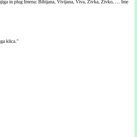
, knjiga in plug Imena: Bibijana, Vivijana, Viva, Živka, Živko, … Ime
ga klica."