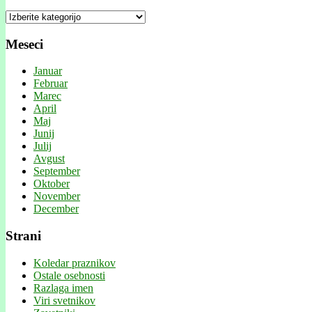
Kategorije
Meseci
Januar
Februar
Marec
April
Maj
Junij
Julij
Avgust
September
Oktober
November
December
Strani
Koledar praznikov
Ostale osebnosti
Razlaga imen
Viri svetnikov