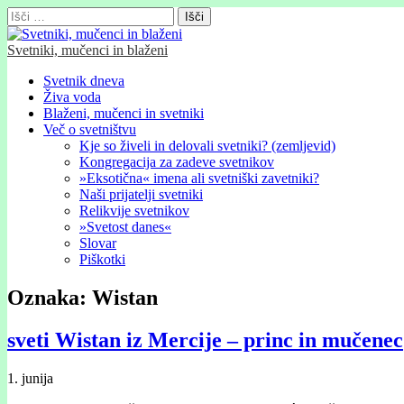
Išči:
Svetniki, mučenci in blaženi
Glavni
Skip
Svetnik dneva
to
Živa voda
meni
content
Blaženi, mučenci in svetniki
Več o svetništvu
Kje so živeli in delovali svetniki? (zemljevid)
Kongregacija za zadeve svetnikov
»Eksotična« imena ali svetniški zavetniki?
Naši prijatelji svetniki
Relikvije svetnikov
»Svetost danes«
Slovar
Piškotki
Oznaka:
Wistan
sveti Wistan iz Mercije – princ in mučenec
1. junija