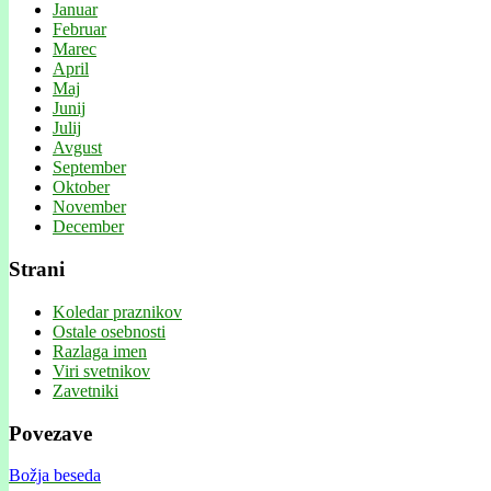
Januar
Februar
Marec
April
Maj
Junij
Julij
Avgust
September
Oktober
November
December
Strani
Koledar praznikov
Ostale osebnosti
Razlaga imen
Viri svetnikov
Zavetniki
Povezave
Božja beseda