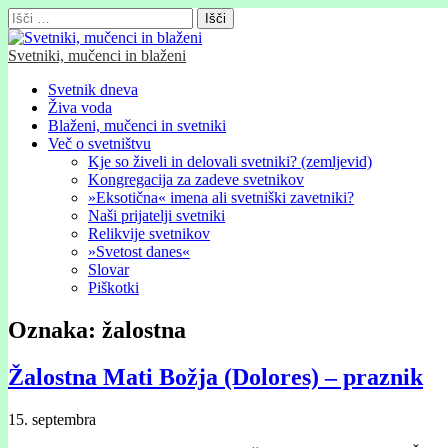
Išči:
Svetniki, mučenci in blaženi
Glavni
Skip
Svetnik dneva
to
Živa voda
meni
content
Blaženi, mučenci in svetniki
Več o svetništvu
Kje so živeli in delovali svetniki? (zemljevid)
Kongregacija za zadeve svetnikov
»Eksotična« imena ali svetniški zavetniki?
Naši prijatelji svetniki
Relikvije svetnikov
»Svetost danes«
Slovar
Piškotki
Oznaka:
žalostna
Žalostna Mati Božja (Dolores) – praznik
15. septembra