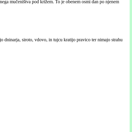
vnega mučeništva pod križem. To je obenem osmi dan po njenem
 dninarja, siroto, vdovo, in tujcu kratijo pravico ter nimajo strahu