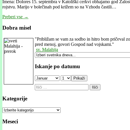
Imena: Dolores 15. septembra v Katoliški cerkvi obhajamo god Žalo
rojstvu. Marijo v bolečinah pod križem so na Vzhodu častili…
Preberi vse →
Dobra misel
"
Približam se vam za sodbo in hitro bom pričeval zope
pred menoj, govori Gospod nad vojskami."
sv. Malahija
Iskanje po datumu
Prikaži
Išči:
Kategorije
Kategorije
Meseci