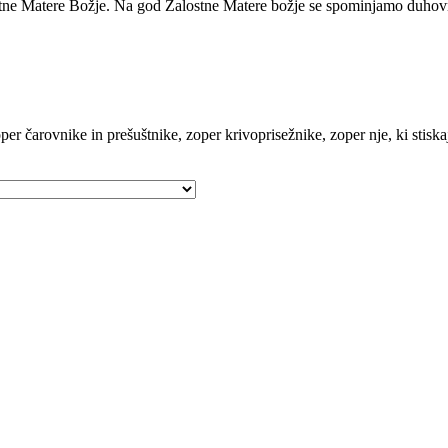
stne Matere Božje. Na god Žalostne Matere božje se spominjamo duho
r čarovnike in prešuštnike, zoper krivoprisežnike, zoper nje, ki stiskajo