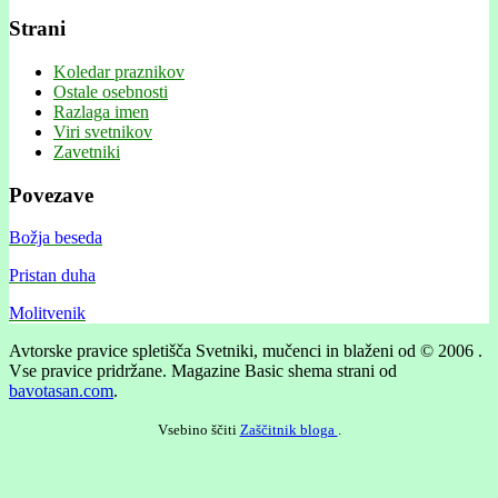
Strani
Koledar praznikov
Ostale osebnosti
Razlaga imen
Viri svetnikov
Zavetniki
Povezave
Božja beseda
Pristan duha
Molitvenik
Avtorske pravice spletišča Svetniki, mučenci in blaženi od © 2006 .
Vse pravice pridržane.
Magazine Basic shema strani od
bavotasan.com
.
Vsebino ščiti
Zaščitnik bloga
.