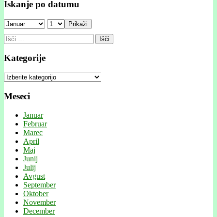
Iskanje po datumu
Prikaži
Išči:
Kategorije
Kategorije
Meseci
Januar
Februar
Marec
April
Maj
Junij
Julij
Avgust
September
Oktober
November
December