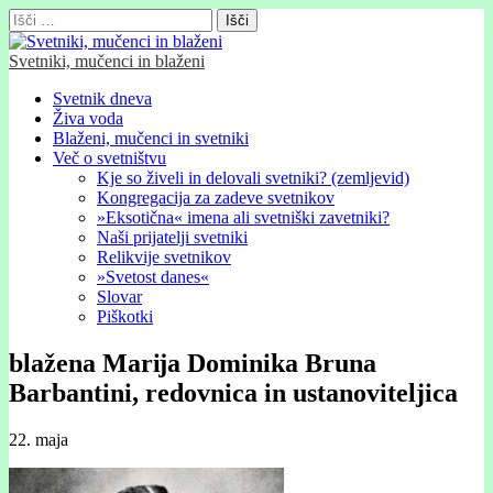
Išči:
Svetniki, mučenci in blaženi
Glavni
Skip
Svetnik dneva
to
Živa voda
meni
content
Blaženi, mučenci in svetniki
Več o svetništvu
Kje so živeli in delovali svetniki? (zemljevid)
Kongregacija za zadeve svetnikov
»Eksotična« imena ali svetniški zavetniki?
Naši prijatelji svetniki
Relikvije svetnikov
»Svetost danes«
Slovar
Piškotki
blažena Marĳa Dominika Bruna
Barbantini, redovnica in ustanoviteljica
22. maja