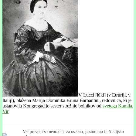
V Lucci [lúki] (v Etrúrĳi, v
Italĳi), blažena Marĳa Dominika Bruna Barbantini, redovnica, ki je
ustanovila Kongregacĳo sester strežnic bolnikov od
svetega Kamila
.
Vir
Vsi prevodi so neuradni, za osebno, pastoralno in študijsko