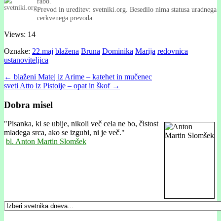
rabo.
Prevod in ureditev: svetniki.org. Besedilo nima statusa uradnega
cerkvenega prevoda.
Views: 14
Oznake:
22.maj
blažena
Bruna
Dominika
Marija
redovnica
ustanoviteljica
Post
← blaženi Matej iz Arime – katehet in mučenec
sveti Atto iz Pistoije – opat in škof →
navigation
Dobra misel
"
Pisanka, ki se ubije, nikoli več cela ne bo, čistost
mladega srca, ako se izgubi, ni je več."
bl. Anton Martin Slomšek