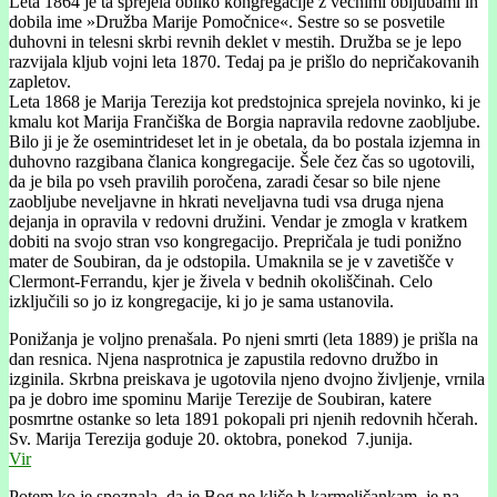
Leta 1864 je ta sprejela obliko kongregacije z večnimi obljubami in
dobila ime »Družba Marije Pomočnice«. Sestre so se posvetile
duhovni in telesni skrbi revnih deklet v mestih. Družba se je lepo
razvijala kljub vojni leta 1870. Tedaj pa je prišlo do nepričakovanih
zapletov.
Leta 1868 je Marija Terezija kot predstojnica sprejela novinko, ki je
kmalu kot Marija Frančiška de Borgia napravila redovne zaobljube.
Bilo ji je že osemintrideset let in je obetala, da bo postala izjemna in
duhovno razgibana članica kongregacije. Šele čez čas so ugotovili,
da je bila po vseh pravilih poročena, zaradi česar so bile njene
zaobljube neveljavne in hkrati neveljavna tudi vsa druga njena
dejanja in opravila v redovni družini. Vendar je zmogla v kratkem
dobiti na svojo stran vso kongregacijo. Prepričala je tudi ponižno
mater de Soubiran, da je odstopila. Umaknila se je v zavetišče v
Clermont-Ferrandu, kjer je živela v bednih okoliščinah. Celo
izključili so jo iz kongregacije, ki jo je sama ustanovila.
Ponižanja je voljno prenašala. Po njeni smrti (leta 1889) je prišla na
dan resnica. Njena nasprotnica je zapustila redovno družbo in
izginila. Skrbna preiskava je ugotovila njeno dvojno življenje, vrnila
pa je dobro ime spominu Marije Terezije de Soubiran, katere
posmrtne ostanke so leta 1891 pokopali pri njenih redovnih hčerah.
Sv. Marija Terezija goduje 20. oktobra, ponekod 7.junija.
Vir
Potem ko je spoznala, da je Bog ne kliče h karmeličankam, je na