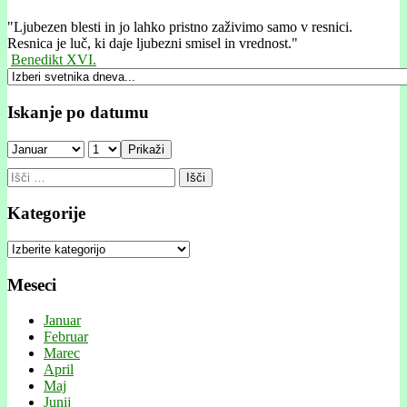
"
Ljubezen blesti in jo lahko pristno zaživimo samo v resnici.
Resnica je luč, ki daje ljubezni smisel in vrednost."
Benedikt XVI.
Iskanje po datumu
Prikaži
Išči:
Kategorije
Kategorije
Meseci
Januar
Februar
Marec
April
Maj
Junij