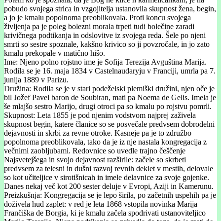
pobudo svojega strica in vzgojitelja ustanovila skupnost žena, begin,
a jo je kmalu popolnoma preoblikovala. Proti koncu svojega
življenja pa je poleg bolezni morala trpeti tudi bolečine zaradi
krivičnega podtikanja in odslovitve iz svojega reda. Šele po njeni
smrti so sestre spoznale, kakšno krivico so ji povzročale, in jo zato
kmalu prekopale v matično hišo.
Ime: Njeno polno rojstno ime je Sofija Terezija Avguština Marija.
Rodila se je 16. maja 1834 v Castelnaudaryju v Franciji, umrla pa 7.
junija 1889 v Parizu.
Družina: Rodila se je v stari podeželski plemiški družini, njen oče je
bil Jožef Pavel baron de Soubiran, mati pa Noema de Gelis. Imela je
še mlajšo sestro Marijo, drugi otroci pa so kmalu po rojstvu pomrli.
Skupnost: Leta 1855 je pod njenim vodstvom najprej zaživela
skupnost begin, katere članice so se posvečale predvsem dobrodelni
dejavnosti in skrbi za revne otroke. Kasneje pa je to združbo
popolnoma preoblikovala, tako da je iz nje nastala kongregacija z
večnimi zaobljubami. Redovnice so uvedle trajno češčenje
Najsvetejšega in svojo dejavnost razširile: začele so skrbeti
predvsem za telesni in dušni razvoj revnih deklet v mestih, delovale
so kot učiteljice v sirotišnicah in imele delavnice za svoje gojenke.
Danes nekaj več kot 200 sester deluje v Evropi, Aziji in Kamerunu.
Preizkušnja: Kongregacija se je lepo širila, po začetnih uspehih pa je
doživela hud zaplet: v red je leta 1868 vstopila novinka Marija
Frančiška de Borgia, ki je kmalu začela spodrivati ustanoviteljico