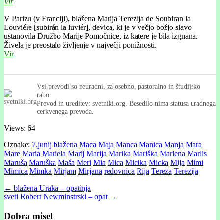
Vir
V Parizu (v Franciji), blažena Marija Terezija de Soubiran la
Louviére [subirán la luviér], devica, ki je v večjo božjo slavo
ustanovila Družbo Marije Pomočnice, iz katere je bila izgnana.
Živela je preostalo življenje v največji ponižnosti.
Vir
Vsi prevodi so neuradni, za osebno, pastoralno in študijsko
rabo.
Prevod in ureditev: svetniki.org. Besedilo nima statusa uradnega
cerkvenega prevoda.
Views: 64
Oznake:
7.junij
blažena
Maca
Maja
Manca
Manica
Manja
Mara
Mare
Maria
Mariela
Marij
Marija
Marika
Mariška
Marlena
Marlis
Maruša
Maruška
Maša
Meri
Mia
Mica
Micika
Micka
Mija
Mimi
Mimica
Mimka
Mirjam
Mirjana
redovnica
Rija
Tereza
Terezija
Post
← blažena Uraka – opatinja
sveti Robert Newminstrski – opat →
navigation
Dobra misel