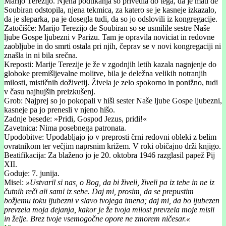
Marijo Terezijo. Njena podtikanja so privedla do tega, da je mati de
Soubiran odstopila, njena tekmica, za katero se je kasneje izkazalo,
da je sleparka, pa je dosegla tudi, da so jo odslovili iz kongregacije.
Zatočišče: Marijo Terezijo de Soubiran so se usmilile sestre Naše
ljube Gospe ljubezni v Parizu. Tam je opravila noviciat in redovne
zaobljube in do smrti ostala pri njih, čeprav se v novi kongregaciji ni
znašla in ni bila srečna.
Kreposti: Marije Terezije je že v zgodnjih letih kazala nagnjenje do
globoke premišljevalne molitve, bila je deležna velikih notranjih
milosti, mističnih doživetij. Živela je zelo spokorno in ponižno, tudi
v času najhujših preizkušenj.
Grob: Najprej so jo pokopali v hiši sester Naše ljube Gospe ljubezni,
kasneje pa jo prenesli v njeno hišo.
Zadnje besede: »Pridi, Gospod Jezus, pridi!«
Zavetnica: Nima posebnega patronata.
Upodobitve: Upodabljajo jo v preprosti črni redovni obleki z belim
ovratnikom ter večjim naprsnim križem. V roki običajno drži knjigo.
Beatifikacija: Za blaženo jo je 20. oktobra 1946 razglasil papež Pij
XII.
Goduje: 7. junija.
Misel:
»Ustvaril si nas, o Bog, da bi živeli, živeli pa iz tebe in ne iz
čutnih reči ali sami iz sebe. Daj mi, prosim, da se prepustim
božjemu toku ljubezni v slavo tvojega imena; daj mi, da bo ljubezen
prevzela moja dejanja, kakor je že tvoja milost prevzela moje misli
in želje. Brez tvoje vsemogočne opore ne zmorem ničesar.«