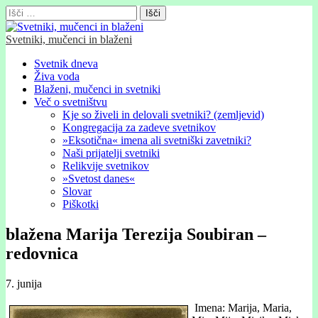
Išči:
Svetniki, mučenci in blaženi
Glavni
Skip
Svetnik dneva
to
Živa voda
meni
content
Blaženi, mučenci in svetniki
Več o svetništvu
Kje so živeli in delovali svetniki? (zemljevid)
Kongregacija za zadeve svetnikov
»Eksotična« imena ali svetniški zavetniki?
Naši prijatelji svetniki
Relikvije svetnikov
»Svetost danes«
Slovar
Piškotki
blažena Marija Terezija Soubiran –
redovnica
7. junija
Imena: Marija, Maria,