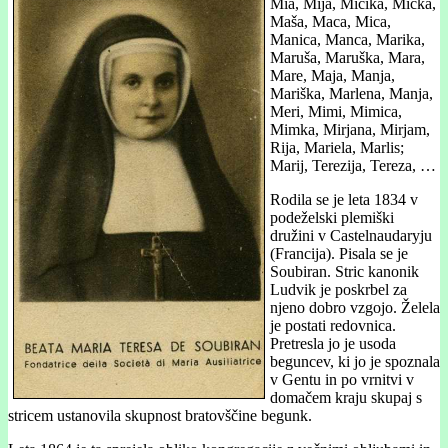
Mia, Mija, Micika, Micka,
Maša, Maca, Mica,
Manica, Manca, Marika,
Maruša, Maruška, Mara,
Mare, Maja, Manja,
Mariška, Marlena, Manja,
Meri, Mimi, Mimica,
Mimka, Mirjana, Mirjam,
Rija, Mariela, Marlis;
Marij, Terezija, Tereza, …
Rodila se je leta 1834 v
podeželski plemiški
družini v Castelnaudaryju
(Francija). Pisala se je
Soubiran. Stric kanonik
Ludvik je poskrbel za
njeno dobro vzgojo. Želela
je postati redovnica.
Pretresla jo je usoda
beguncev, ki jo je spoznala
v Gentu in po vrnitvi v
domačem kraju skupaj s
stricem ustanovila skupnost bratovščine begunk.