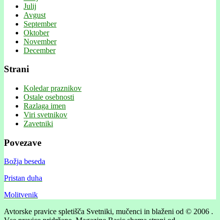
Julij
Avgust
September
Oktober
November
December
Strani
Koledar praznikov
Ostale osebnosti
Razlaga imen
Viri svetnikov
Zavetniki
Povezave
Božja beseda
Pristan duha
Molitvenik
Avtorske pravice spletišča Svetniki, mučenci in blaženi od © 2006 .