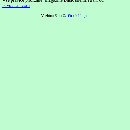
Vse pravice pridržane.
Magazine Basic shema strani od
bavotasan.com
.
Vsebino ščiti
Zaščitnik bloga
.