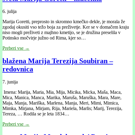
6. julija
Marija Goretti, preprosto in skromno kmečko dekle, je morala že
zgodaj okusiti vso težo boja za preživetje. Ker se v domačem kraju
niso mogli preživeti z majhno kmetijo, se je družina preselila v
Potinsko močvirje južno od Rima, kjer so…
Preberi vse →
blažena Marija Terezija Soubiran –
redovnica
7. junija
Imena: Marija, Maria, Mia, Mija, Micika, Micka, Maša, Maca,
Mica, Manica, Manca, Marika, Maruša, Maruška, Mara, Mare,
Maja, Manja, Mariška, Marlena, Manja, Meri, Mimi, Mimica,
Mimka, Mirjana, Mirjam, Rija, Mariela, Marlis; Marij, Terezija,
Tereza, … Rodila se je leta 1834…
Preberi vse →