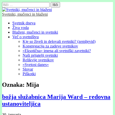
Išči:
Svetniki, mučenci in blaženi
Glavni
Skip
Svetnik dneva
to
Živa voda
meni
content
Blaženi, mučenci in svetniki
Več o svetništvu
Kje so živeli in delovali svetniki? (zemljevid)
Kongregacija za zadeve svetnikov
»Eksotična« imena ali svetniški zavetniki?
Naši prijatelji svetniki
Relikvije svetnikov
»Svetost danes«
Slovar
Piškotki
Oznaka:
Mija
božja služabnica Marija Ward – redovna
ustanoviteljica
30. januarja