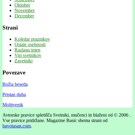
Oktober
November
December
Strani
Koledar praznikov
Ostale osebnosti
Razlaga imen
Viri svetnikov
Zavetniki
Povezave
Božja beseda
Pristan duha
Molitvenik
Avtorske pravice spletišča Svetniki, mučenci in blaženi od © 2006 .
Vse pravice pridržane.
Magazine Basic shema strani od
bavotasan.com
.