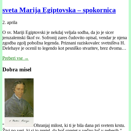
sveta Marija Egiptovska – spokornica
2. aprila
O sv. Mariji Egiptovski je nekdaj veljala sodba, da jo je sicer
jeruzalemski škof sv. Sofronij zares čudovito opisal, vendar je njena
zgodba zgolj pobožna legenda. Priznani raziskovalec svetništva H.
Delehaye je ocenil to legendo kot pesniško stvaritev, brez dvoma…
Preberi vse →
Dobra misel
"
Ohranjaj milost, ki ti je bila dana pri svetem krstu.
Živi po veri, ki si jo prejel, da boš sprejet v večno luč v nebesih."