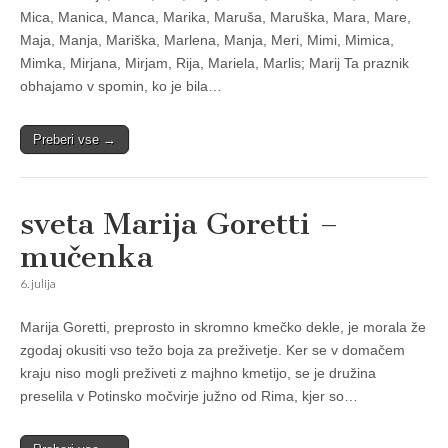
Mica, Manica, Manca, Marika, Maruša, Maruška, Mara, Mare,
Maja, Manja, Mariška, Marlena, Manja, Meri, Mimi, Mimica,
Mimka, Mirjana, Mirjam, Rija, Mariela, Marlis; Marij Ta praznik
obhajamo v spomin, ko je bila…
Preberi vse →
sveta Marija Goretti –
mučenka
6. julija
Marija Goretti, preprosto in skromno kmečko dekle, je morala že
zgodaj okusiti vso težo boja za preživetje. Ker se v domačem
kraju niso mogli preživeti z majhno kmetijo, se je družina
preselila v Potinsko močvirje južno od Rima, kjer so…