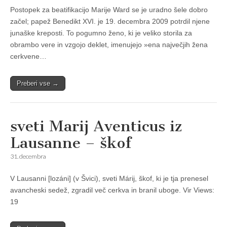
Postopek za beatifikacijo Marije Ward se je uradno šele dobro
začel; papež Benedikt XVI. je 19. decembra 2009 potrdil njene
junaške kreposti. To pogumno ženo, ki je veliko storila za
obrambo vere in vzgojo deklet, imenujejo »ena največjih žena
cerkvene…
Preberi vse →
sveti Marij Aventicus iz
Lausanne – škof
31. decembra
V Lausanni [lozáni] (v Švici), sveti Márij, škof, ki je tja prenesel
avancheski sedež, zgradil več cerkva in branil uboge. Vir Views:
19