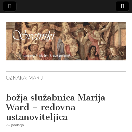
Svetniki,
OZNAKA:
MARIJ
mučenci in
božja služabnica Marija
blaženi
Ward – redovna
ustanoviteljica
30. januarja