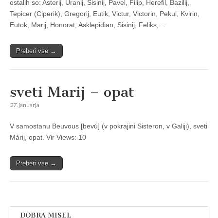
ostalih so: Asterij, Uranij, Sisinij, Pavel, Filip, Herefil, Bazilij,
Tepicer (Ciperik), Gregorij, Eutik, Victur, Victorin, Pekul, Kvirin,
Eutok, Marij, Honorat, Asklepidian, Sisinij, Feliks,…
Preberi vse →
sveti Marij – opat
27. januarja
V samostanu Beuvous [bevú] (v pokrajini Sisteron, v Galiji), sveti
Márij, opat. Vir Views: 10
Preberi vse →
DOBRA MISEL