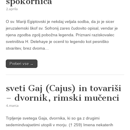
spokornica
2. aprila
O sv. Mariji Egiptovski je nekdaj veljala sodba, da jo je sicer
jeruzalemski škof sv. Sofronij zares čudovito opisal, vendar je
njena zgodba zgolj pobožna legenda. Priznani raziskovalec
svetništva H. Delehaye je ocenil to legendo kot pesniško
stvaritev, brez dvoma…
Preberi vse →
sveti Gaj (Cajus) in tovariši
– dvornik, rimski mučenci
4. marca
Trpljenje svetega Gaja, dvornika, ki so ga z drugimi
sedemindvajsetimi utopili v morju. († 259) Imena nekaterih