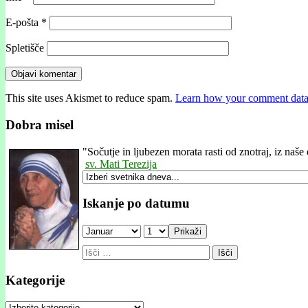
E-pošta
*
Spletišče
This site uses Akismet to reduce spam.
Learn how your comment data 
Dobra misel
"
Sočutje in ljubezen morata rasti od znotraj, iz naš
sv. Mati Terezija
Iskanje po datumu
Prikaži
Išči:
Kategorije
Kategorije