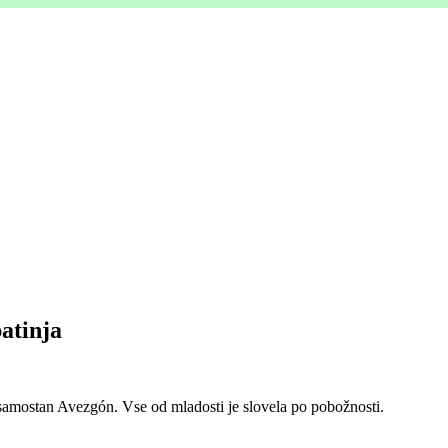
patinja
a samostan Avezgón. Vse od mladosti je slovela po pobožnosti.