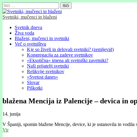
Išči:
Svetniki, mučenci in blaženi
Glavni
Skip
Svetnik dneva
to
Živa voda
meni
content
Blaženi, mučenci in svetniki
Več o svetništvu
Kje so živeli in delovali svetniki? (zemljevid)
Kongregacija za zadeve svetnikov
»Eksotična« imena ali svetniški zavetniki?
Naši prijatelji svetniki
Relikvije svetnikov
»Svetost danes«
Slovar
Piškotki
blažena Mencija iz Palencije – devica in o
14. junija
V Španiji, spomin blažene Mencije, device, ki je ustanovila in vodil
Vir