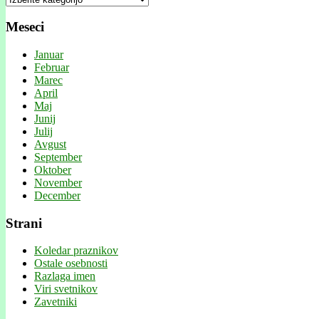
Meseci
Januar
Februar
Marec
April
Maj
Junij
Julij
Avgust
September
Oktober
November
December
Strani
Koledar praznikov
Ostale osebnosti
Razlaga imen
Viri svetnikov
Zavetniki