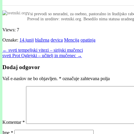
Vsi prevodi so neuradni, za osebno, pastoralno in študijsko rab
Prevod in ureditev: svetniki.org. Besedilo nima statusa uradn
Views: 7
Oznake:
14.junij
blažena
devica
Mencija
opatinja
Post
← sveti tempeljski vitezi – sirijski mučenci
sveti Prot Oglejski – učitelj in mučenec →
navigation
Dodaj odgovor
Vaš e-naslov ne bo objavljen.
*
označuje zahtevana polja
Komentar
*
Ime
*