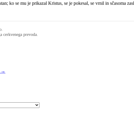
ostan; ko se mu je prikazal Kristus, se je pokesal, se vrnil in sčasoma za
o.
ega cerkvenega prevoda.
c →