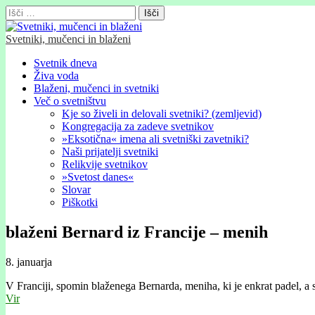
Išči:
Svetniki, mučenci in blaženi
Glavni
Skip
Svetnik dneva
to
Živa voda
meni
content
Blaženi, mučenci in svetniki
Več o svetništvu
Kje so živeli in delovali svetniki? (zemljevid)
Kongregacija za zadeve svetnikov
»Eksotična« imena ali svetniški zavetniki?
Naši prijatelji svetniki
Relikvije svetnikov
»Svetost danes«
Slovar
Piškotki
blaženi Bernard iz Francije – menih
8. januarja
V Franciji, spomin blaženega Bernarda, meniha, ki je enkrat padel, a s
Vir