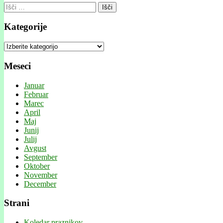
Išči:
Kategorije
Kategorije
Meseci
Januar
Februar
Marec
April
Maj
Junij
Julij
Avgust
September
Oktober
November
December
Strani
Koledar praznikov