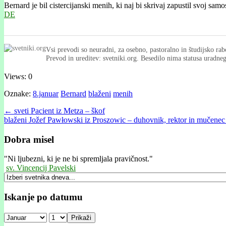
Bernard je bil cistercijanski menih, ki naj bi skrivaj zapustil svoj sam
DE
Vsi prevodi so neuradni, za osebno, pastoralno in študijsko rab
Prevod in ureditev: svetniki.org. Besedilo nima statusa uradn
Views: 0
Oznake:
8.januar
Bernard
blaženi
menih
Post
← sveti Pacient iz Metza – škof
blaženi Jožef Pawłowski iz Proszowic – duhovnik, rektor in mučene
navigation
Dobra misel
"
Ni ljubezni, ki je ne bi spremljala pravičnost."
sv. Vincencij Pavelski
Iskanje po datumu
Prikaži