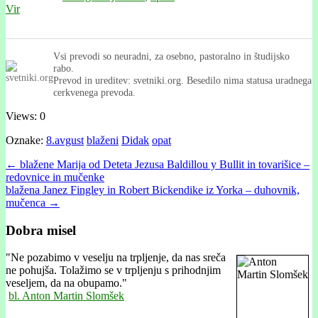
Vir
Vsi prevodi so neuradni, za osebno, pastoralno in študijsko
rabo.
Prevod in ureditev: svetniki.org. Besedilo nima statusa uradnega
cerkvenega prevoda.
Views: 0
Oznake:
8.avgust
blaženi
Didak
opat
Post
← blažene Marija od Deteta Jezusa Baldillou y Bullit in tovarišice –
redovnice in mučenke
navigation
blažena Janez Fingley in Robert Bickendike iz Yorka – duhovnik,
mučenca →
Dobra misel
"
Ne pozabimo v veselju na trpljenje, da nas sreča
ne pohujša. Tolažimo se v trpljenju s prihodnjim
veseljem, da na obupamo."
bl. Anton Martin Slomšek