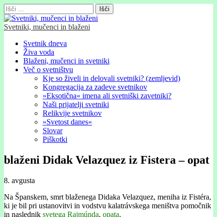
Išči:
Svetniki, mučenci in blaženi
Glavni
Skip
Svetnik dneva
to
Živa voda
meni
content
Blaženi, mučenci in svetniki
Več o svetništvu
Kje so živeli in delovali svetniki? (zemljevid)
Kongregacija za zadeve svetnikov
»Eksotična« imena ali svetniški zavetniki?
Naši prijatelji svetniki
Relikvije svetnikov
»Svetost danes«
Slovar
Piškotki
blaženi Didak Velazquez iz Fistera – opat
8. avgusta
Na Španskem, smrt blaženega Didaka Velazquez, meniha iz Fistéra,
ki je bil pri ustanovitvi in vodstvu kalatrávskega meništva pomočnik
in naslednik
svetega Rajmúnda
,
opata
.