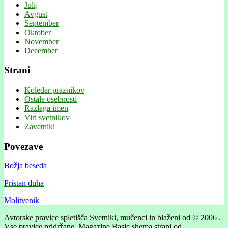
Julij
Avgust
September
Oktober
November
December
Strani
Koledar praznikov
Ostale osebnosti
Razlaga imen
Viri svetnikov
Zavetniki
Povezave
Božja beseda
Pristan duha
Molitvenik
Avtorske pravice spletišča Svetniki, mučenci in blaženi od © 2006 .
Vse pravice pridržane.
Magazine Basic shema strani od