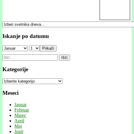
Iskanje po datumu
Prikaži
Išči:
Kategorije
Kategorije
Meseci
Januar
Februar
Marec
April
Maj
Junij