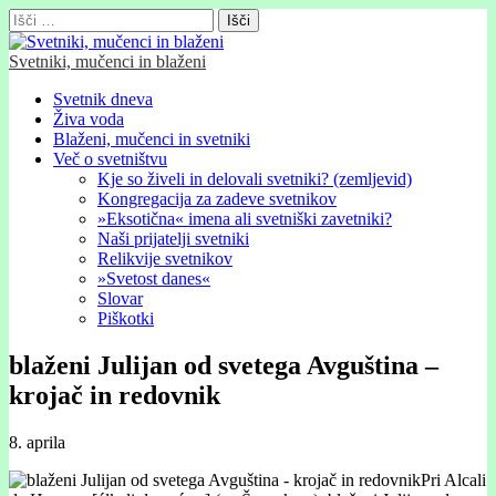
Išči:
Svetniki, mučenci in blaženi
Glavni
Skip
Svetnik dneva
to
Živa voda
meni
content
Blaženi, mučenci in svetniki
Več o svetništvu
Kje so živeli in delovali svetniki? (zemljevid)
Kongregacija za zadeve svetnikov
»Eksotična« imena ali svetniški zavetniki?
Naši prijatelji svetniki
Relikvije svetnikov
»Svetost danes«
Slovar
Piškotki
blaženi Julijan od svetega Avguština –
krojač in redovnik
8. aprila
Pri Alcali