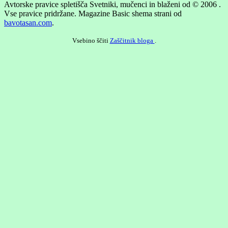
Avtorske pravice spletišča Svetniki, mučenci in blaženi od © 2006 .
Vse pravice pridržane.
Magazine Basic shema strani od
bavotasan.com
.
Vsebino ščiti
Zaščitnik bloga
.