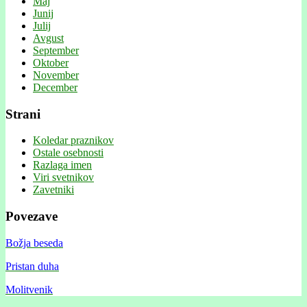
Maj
Junij
Julij
Avgust
September
Oktober
November
December
Strani
Koledar praznikov
Ostale osebnosti
Razlaga imen
Viri svetnikov
Zavetniki
Povezave
Božja beseda
Pristan duha
Molitvenik