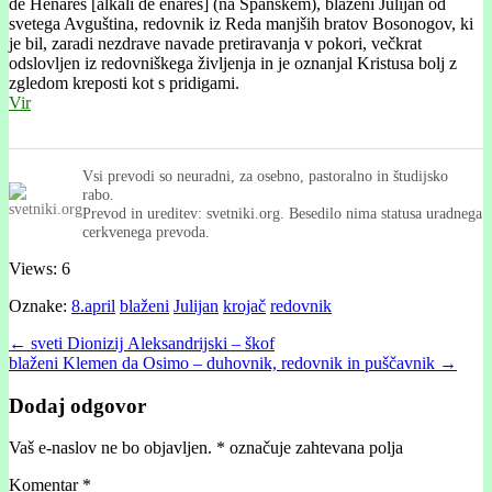
de Henares [álkali de enáres] (na Španskem), blaženi Julijan od
svetega Avguština, redovnik iz Reda manjših bratov Bosonogov, ki
je bil, zaradi nezdrave navade pretiravanja v pokori, večkrat
odslovljen iz redovniškega življenja in je oznanjal Kristusa bolj z
zgledom kreposti kot s pridigami.
Vir
Vsi prevodi so neuradni, za osebno, pastoralno in študijsko
rabo.
Prevod in ureditev: svetniki.org. Besedilo nima statusa uradnega
cerkvenega prevoda.
Views: 6
Oznake:
8.april
blaženi
Julijan
krojač
redovnik
Post
← sveti Dionizĳ Aleksandrijski – škof
blaženi Klemen da Osimo – duhovnik, redovnik in puščavnik →
navigation
Dodaj odgovor
Vaš e-naslov ne bo objavljen.
*
označuje zahtevana polja
Komentar
*