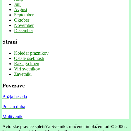
Julij
Avgust
September
Oktober
November
December
Strani
Koledar praznikov
Ostale osebnosti
Razlaga imen
Viri svetnikov
Zavetniki
Povezave
Božja beseda
Pristan duha
Molitvenik
Avtorske pravice spletišča Svetniki, mučenci in blaženi od © 2006 .