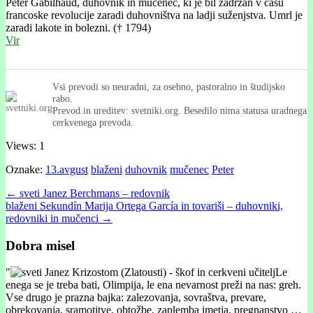
Peter Gabilhaud, duhovnik in mučenec, ki je bil zadržan v času
francoske revolucije zaradi duhovništva na ladji suženjstva. Umrl je
zaradi lakote in bolezni. († 1794)
Vir
Vsi prevodi so neuradni, za osebno, pastoralno in študijsko
rabo.
Prevod in ureditev: svetniki.org. Besedilo nima statusa uradnega
cerkvenega prevoda.
Views: 1
Oznake:
13.avgust
blaženi
duhovnik
mučenec
Peter
Post
← sveti Janez Berchmans – redovnik
blaženi Sekundín Marija Ortega García in tovariši – duhovniki,
navigation
redovniki in mučenci →
Dobra misel
"
Le
enega se je treba bati, Olimpija, le ena nevarnost preži na nas: greh.
Vse drugo je prazna bajka: zalezovanja, sovraštva, prevare,
obrekovanja, sramotitve, obtožbe, zaplemba imetja, pregnanstvo …