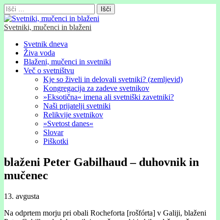
Išči:
Svetniki, mučenci in blaženi
Glavni
Skip
Svetnik dneva
to
Živa voda
meni
content
Blaženi, mučenci in svetniki
Več o svetništvu
Kje so živeli in delovali svetniki? (zemljevid)
Kongregacija za zadeve svetnikov
»Eksotična« imena ali svetniški zavetniki?
Naši prijatelji svetniki
Relikvije svetnikov
»Svetost danes«
Slovar
Piškotki
blaženi Peter Gabilhaud – duhovnik in
mučenec
13. avgusta
Na odprtem morju pri obali Rocheforta [rošfórta] v Galiji, blaženi