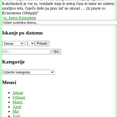
Kakršnokoli je vse to, vendarle traja le nekaj časa in mine ter zadene
umrljivo telo, čuječe duše pa prav nič ne okvari …
(iz pisem sv.
Krizostoma Olimpiji)
"
sv. Janez Krizostom
Iskanje po datumu
Prikaži
Išči:
Kategorije
Kategorije
Meseci
Januar
Februar
Marec
April
Maj
Junij