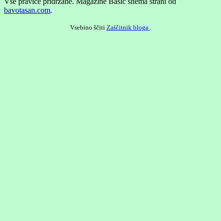
Vse pravice pridržane.
Magazine Basic shema strani od
bavotasan.com
.
Vsebino ščiti
Zaščitnik bloga
.