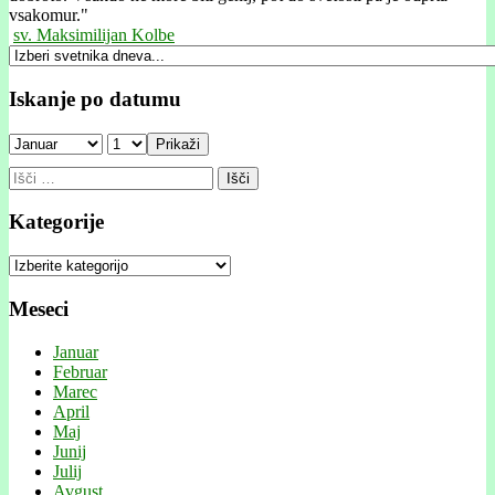
vsakomur."
sv. Maksimilijan Kolbe
Iskanje po datumu
Prikaži
Išči:
Kategorije
Kategorije
Meseci
Januar
Februar
Marec
April
Maj
Junij
Julij
Avgust