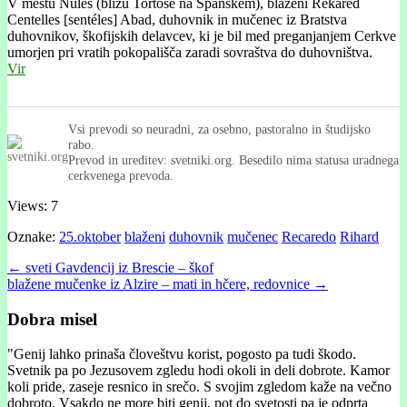
V mestu Nules (blizu Tortose na Španskem), blaženi Rekaréd
Centelles [sentéles] Abad, duhovnik in mučenec iz Bratstva
duhovnikov, škofijskih delavcev, ki je bil med preganjanjem Cerkve
umorjen pri vratih pokopališča zaradi sovraštva do duhovništva.
Vir
Vsi prevodi so neuradni, za osebno, pastoralno in študijsko
rabo.
Prevod in ureditev: svetniki.org. Besedilo nima statusa uradnega
cerkvenega prevoda.
Views: 7
Oznake:
25.oktober
blaženi
duhovnik
mučenec
Recaredo
Rihard
Post
← sveti Gavdencij iz Brescie – škof
blažene mučenke iz Alzire – mati in hčere, redovnice →
navigation
Dobra misel
"
Genij lahko prinaša človeštvu korist, pogosto pa tudi škodo.
Svetnik pa po Jezusovem zgledu hodi okoli in deli dobrote. Kamor
koli pride, zaseje resnico in srečo. S svojim zgledom kaže na večno
dobroto. Vsakdo ne more biti genij, pot do svetosti pa je odprta