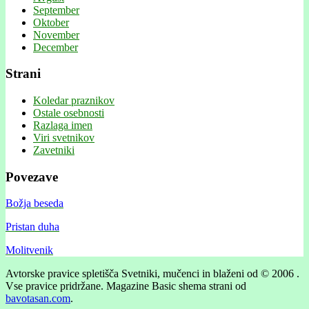
September
Oktober
November
December
Strani
Koledar praznikov
Ostale osebnosti
Razlaga imen
Viri svetnikov
Zavetniki
Povezave
Božja beseda
Pristan duha
Molitvenik
Avtorske pravice spletišča Svetniki, mučenci in blaženi od © 2006 .
Vse pravice pridržane.
Magazine Basic shema strani od
bavotasan.com
.