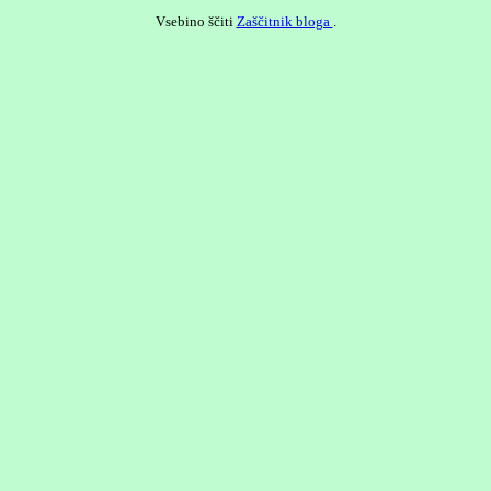
Vsebino ščiti
Zaščitnik bloga
.