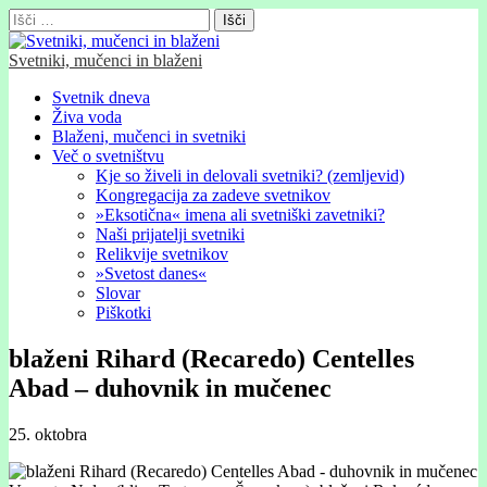
Išči:
Svetniki, mučenci in blaženi
Glavni
Skip
Svetnik dneva
to
Živa voda
meni
content
Blaženi, mučenci in svetniki
Več o svetništvu
Kje so živeli in delovali svetniki? (zemljevid)
Kongregacija za zadeve svetnikov
»Eksotična« imena ali svetniški zavetniki?
Naši prijatelji svetniki
Relikvije svetnikov
»Svetost danes«
Slovar
Piškotki
blaženi Rihard (Recaredo) Centelles
Abad – duhovnik in mučenec
25. oktobra