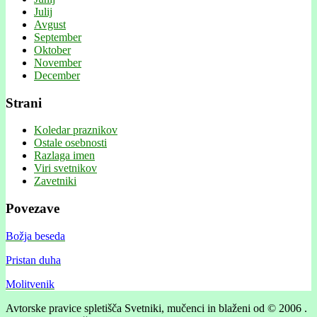
Julij
Avgust
September
Oktober
November
December
Strani
Koledar praznikov
Ostale osebnosti
Razlaga imen
Viri svetnikov
Zavetniki
Povezave
Božja beseda
Pristan duha
Molitvenik
Avtorske pravice spletišča Svetniki, mučenci in blaženi od © 2006 .