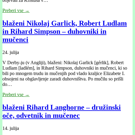
bojevali za Kristusa v…
Preberi vse →
blaženi Nikolaj Garlick, Robert Ludlam
in Rihard Simpson – duhovniki in
mučenci
24. julija
V Derby-ju (v Angliji), blaženi: Nikolaj Garlick [gérlik], Robert
Ludlam [ladlém], in Rihard Simpson, duhovniki in mučenci, ki so
bili po mnogem trudu in mučenjih pod vlado kraljice Elizabete I.
obsojeni na obglavljenje zaradi duhovništva. Po mučilu so prišli
do…
Preberi vse →
blaženi Rihard Langhorne – družinski
oče, odvetnik in mučenec
14. julija