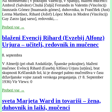
Na Montserratu ( v pokrajini Valenciji, v Španiji), blaženi mučenci:
Ambrož (Salvátor) Chuliá [čuljá] Ferrandis in Valentin (Vincéncij)
Jaunzarás Gómez [huansarás gómes], duhovnika, in Frančišek (Just)
Lerma Martínez, Rihard (Jožef) López Mora in Modest (Vincéncij)
Gay Zarzo [gaj sarso], redovniki,…
Preberi vse →
blaženi Evencij Rihard (Evzebij Alfonz)
Urjura – učitelj, redovnik in mučenec
8. septembra
V Almeríji (pri obali Andalúzije, Španske pokrajine), blaženi
mučenec Evéncij Rihard (Eusebij Alfóns) Urjura [urjúra], brat
skupnosti Krščanskih šol, ki je dosegel palmo mučeništva v času
državljanske vojne zaradi verskega preganjanja. († 8. September
1936) Vir Views: 0
Preberi vse →
sveta Marjeta Ward in tovariši – žena,
duhovnik in laiki, mučenci