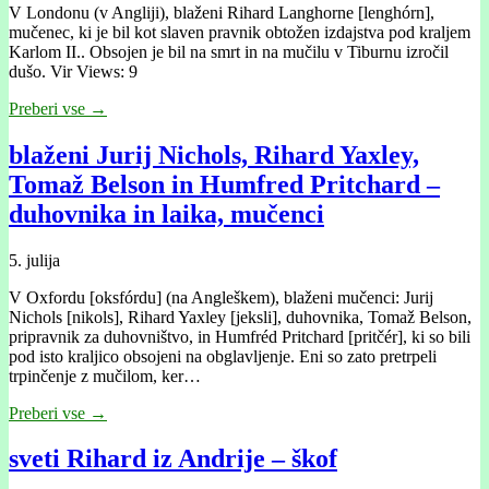
V Londonu (v Angliji), blaženi Rihard Langhorne [lenghórn],
mučenec, ki je bil kot slaven pravnik obtožen izdajstva pod kraljem
Karlom II.. Obsojen je bil na smrt in na mučilu v Tiburnu izročil
dušo. Vir Views: 9
Preberi vse →
blaženi Jurij Nichols, Rihard Yaxley,
Tomaž Belson in Humfred Pritchard –
duhovnika in laika, mučenci
5. julija
V Oxfordu [oksfórdu] (na Angleškem), blaženi mučenci: Jurij
Nichols [nikols], Rihard Yaxley [jeksli], duhovnika, Tomaž Belson,
pripravnik za duhovništvo, in Humfréd Pritchard [pritčér], ki so bili
pod isto kraljico obsojeni na obglavljenje. Eni so zato pretrpeli
trpinčenje z mučilom, ker…
Preberi vse →
sveti Rihard iz Andrije – škof