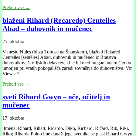
Preberi vse →
blaženi Rihard (Recaredo) Centelles
Abad – duhovnik in mučenec
25. oktobra
V mestu Nules (blizu Tortose na Španskem), blaženi Rekaréd
Centelles [sentéles] Abad, duhovnik in mučenec iz Bratstva
duhovnikov, škofijskih delavcev, ki je bil med preganjanjem Cerkve
umorjen pri vratih pokopališča zaradi sovraštva do duhovništva. Vir
Views: 7
Preberi vse →
sveti Rihard Gwyn – oče, učitelj in
mučenec
17. oktobra
Imena: Rihard, Rihart, Ricardo, Diko, Richard, Ričard, Rik, Riki,
Riko; Riharda Polno ime današnjega svetnika se glasi Rihard Gwyn