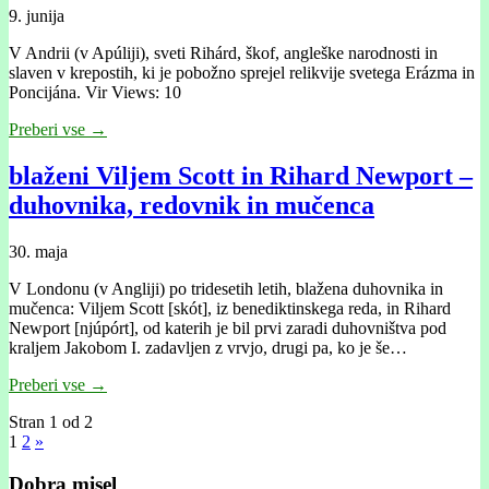
9. junija
V Andrii (v Apúliji), sveti Rihárd, škof, angleške narodnosti in
slaven v krepostih, ki je pobožno sprejel relikvije svetega Erázma in
Poncijána. Vir Views: 10
Preberi vse →
blaženi Viljem Scott in Rihard Newport –
duhovnika, redovnik in mučenca
30. maja
V Londonu (v Angliji) po tridesetih letih, blažena duhovnika in
mučenca: Viljem Scott [skót], iz benediktinskega reda, in Rihard
Newport [njúpórt], od katerih je bil prvi zaradi duhovništva pod
kraljem Jakobom I. zadavljen z vrvjo, drugi pa, ko je še…
Preberi vse →
Stran 1 od 2
1
2
»
Dobra misel