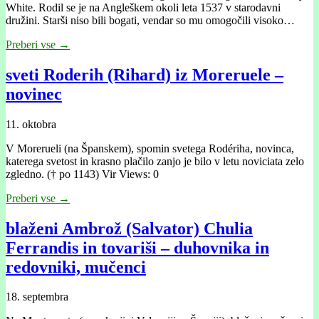
White. Rodil se je na Angleškem okoli leta 1537 v starodavni
družini. Starši niso bili bogati, vendar so mu omogočili visoko…
Preberi vse →
sveti Roderih (Rihard) iz Moreruele –
novinec
11. oktobra
V Morerueli (na Španskem), spomin svetega Rodériha, novinca,
katerega svetost in krasno plačilo zanjo je bilo v letu noviciata zelo
zgledno. († po 1143) Vir Views: 0
Preberi vse →
blaženi Ambrož (Salvator) Chulia
Ferrandis in tovariši – duhovnika in
redovniki, mučenci
18. septembra