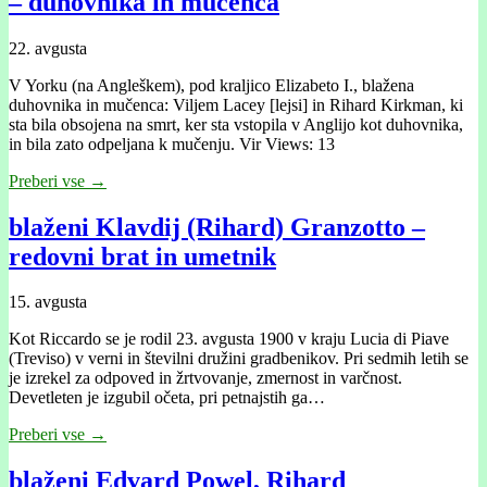
– duhovnika in mučenca
22. avgusta
V Yorku (na Angleškem), pod kraljico Elizabeto I., blažena
duhovnika in mučenca: Viljem Lacey [lejsi] in Rihard Kirkman, ki
sta bila obsojena na smrt, ker sta vstopila v Anglijo kot duhovnika,
in bila zato odpeljana k mučenju. Vir Views: 13
Preberi vse →
blaženi Klavdij (Rihard) Granzotto –
redovni brat in umetnik
15. avgusta
Kot Riccardo se je rodil 23. avgusta 1900 v kraju Lucia di Piave
(Treviso) v verni in številni družini gradbenikov. Pri sedmih letih se
je izrekel za odpoved in žrtvovanje, zmernost in varčnost.
Devetleten je izgubil očeta, pri petnajstih ga…
Preberi vse →
blaženi Edvard Powel, Rihard