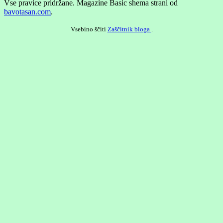
Vse pravice pridržane.
Magazine Basic shema strani od
bavotasan.com
.
Vsebino ščiti
Zaščitnik bloga
.