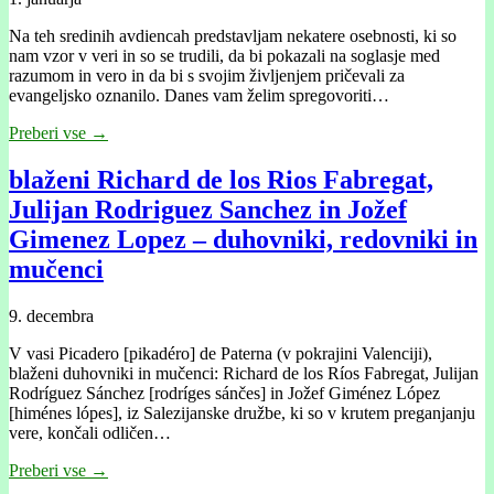
Na teh sredinih avdiencah predstavljam nekatere osebnosti, ki so
nam vzor v veri in so se trudili, da bi pokazali na soglasje med
razumom in vero in da bi s svojim življenjem pričevali za
evangeljsko oznanilo. Danes vam želim spregovoriti…
Preberi vse →
blaženi Richard de los Rios Fabregat,
Julijan Rodriguez Sanchez in Jožef
Gimenez Lopez – duhovniki, redovniki in
mučenci
9. decembra
V vasi Picadero [pikadéro] de Paterna (v pokrajini Valenciji),
blaženi duhovniki in mučenci: Richard de los Ríos Fabregat, Julijan
Rodríguez Sánchez [rodríges sánčes] in Jožef Giménez López
[himénes lópes], iz Salezijanske družbe, ki so v krutem preganjanju
vere, končali odličen…
Preberi vse →