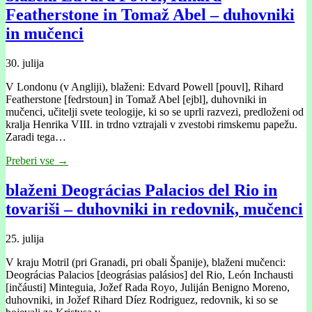
Featherstone in Tomaž Abel – duhovniki
in mučenci
30. julija
V Londonu (v Angliji), blaženi: Edvard Powell [pouvl], Rihard
Featherstone [fedrstoun] in Tomaž Abel [ejbl], duhovniki in
mučenci, učitelji svete teologije, ki so se uprli razvezi, predloženi od
kralja Henrika VIII. in trdno vztrajali v zvestobi rimskemu papežu.
Zaradi tega…
Preberi vse →
blaženi Deográcias Palacios del Rio in
tovariši – duhovniki in redovnik, mučenci
25. julija
V kraju Motril (pri Granadi, pri obali Španije), blaženi mučenci:
Deográcias Palacios [deográsias palásios] del Rio, León Inchausti
[inčáusti] Minteguia, Jožef Rada Royo, Juliján Benigno Moreno,
duhovniki, in Jožef Rihard Díez Rodriguez, redovnik, ki so se