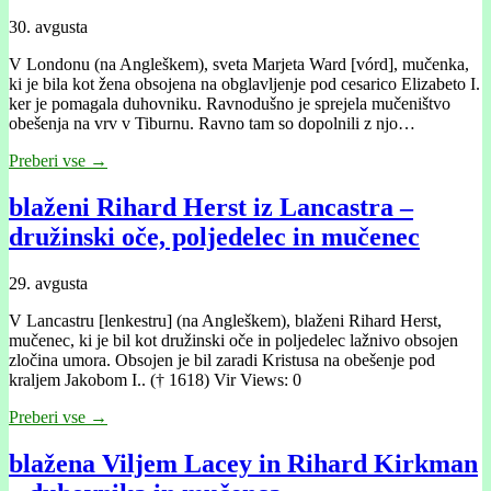
30. avgusta
V Londonu (na Angleškem), sveta Marjeta Ward [vórd], mučenka,
ki je bila kot žena obsojena na obglavljenje pod cesarico Elizabeto I.
ker je pomagala duhovniku. Ravnodušno je sprejela mučeništvo
obešenja na vrv v Tiburnu. Ravno tam so dopolnili z njo…
Preberi vse →
blaženi Rihard Herst iz Lancastra –
družinski oče, poljedelec in mučenec
29. avgusta
V Lancastru [lenkestru] (na Angleškem), blaženi Rihard Herst,
mučenec, ki je bil kot družinski oče in poljedelec lažnivo obsojen
zločina umora. Obsojen je bil zaradi Kristusa na obešenje pod
kraljem Jakobom I.. († 1618) Vir Views: 0
Preberi vse →
blažena Viljem Lacey in Rihard Kirkman