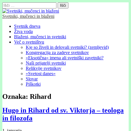
Išči:
Svetniki, mučenci in blaženi
Glavni
Skip
Svetnik dneva
to
Živa voda
meni
content
Blaženi, mučenci in svetniki
Več o svetništvu
Kje so živeli in delovali svetniki? (zemljevid)
Kongregacija za zadeve svetnikov
»Eksotična« imena ali svetniški zavetniki?
Naši prijatelji svetniki
Relikvije svetnikov
»Svetost danes«
Slovar
Piškotki
Oznaka:
Rihard
Hugo in Rihard od sv. Viktorja – teologa
in filozofa
1. januarja