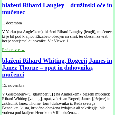
blaženi Rihard Langley – družinski oče in
mučenec
1. decembra
V Yorku (na Angleškem), blaženi Rihard Langley [léngli], mučenec,
ki je bil pod kraljico Elizabeto obsojen na smrt, ter obešen za vrat,
ker je sprejemal duhovnike. Vir Views: 11
Preberi vse →
blaženi Rihard Whiting, Rogerij James in
Janez Thorne – opat in duhovnika,
mučenci
15. novembra
V Glastonbury-ju [glastnberiju] ( na Angleškem), blaženi mučenci:
Rihard Whiting [vajting], opat, zakristan Rogerij James [džejmz] in
zakladnik Janez Thorne [tórn] duhovnika iz Reda svetega
Benedikta, ki sta, krivično obtožena izdajstva ali sakrilegije, bila
vodena pod kraljem Henrikom VIII. obešena…