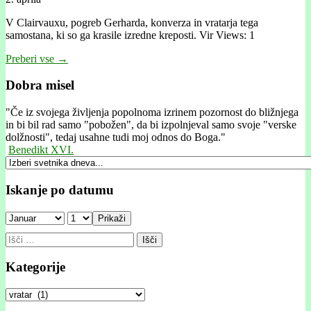
V Clairvauxu, pogreb Gerharda, konverza in vratarja tega
samostana, ki so ga krasile izredne kreposti. Vir Views: 1
Preberi vse →
Dobra misel
"
Če iz svojega življenja popolnoma izrinem pozornost do bližnjega
in bi bil rad samo "pobožen", da bi izpolnjeval samo svoje "verske
dolžnosti", tedaj usahne tudi moj odnos do Boga."
Benedikt XVI.
Iskanje po datumu
Prikaži
Išči:
Kategorije
Kategorije