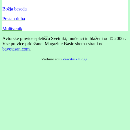
Božja beseda
Pristan duha
Molitvenik
Avtorske pravice spletišča Svetniki, mučenci in blaženi od © 2006 .
Vse pravice pridržane.
Magazine Basic shema strani od
bavotasan.com
.
Vsebino ščiti
Zaščitnik bloga
.