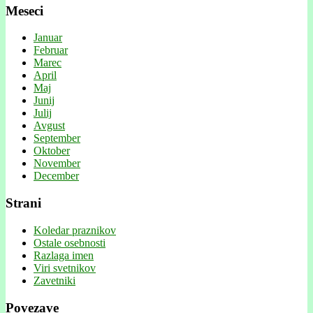
Meseci
Januar
Februar
Marec
April
Maj
Junij
Julij
Avgust
September
Oktober
November
December
Strani
Koledar praznikov
Ostale osebnosti
Razlaga imen
Viri svetnikov
Zavetniki
Povezave