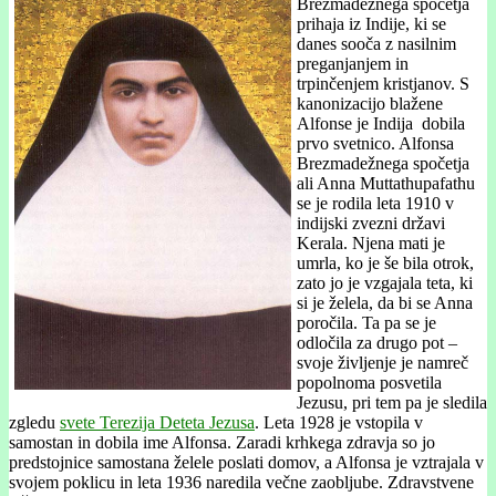
Brezmadežnega spočetja
prihaja iz Indije, ki se
danes sooča z nasilnim
preganjanjem in
trpinčenjem kristjanov. S
kanonizacijo blažene
Alfonse je Indija dobila
prvo svetnico. Alfonsa
Brezmadežnega spočetja
ali Anna Muttathupafathu
se je rodila leta 1910 v
indijski zvezni državi
Kerala. Njena mati je
umrla, ko je še bila otrok,
zato jo je vzgajala teta, ki
si je želela, da bi se Anna
poročila. Ta pa se je
odločila za drugo pot –
svoje življenje je namreč
popolnoma posvetila
Jezusu, pri tem pa je sledila
zgledu
svete Terezija Deteta Jezusa
. Leta 1928 je vstopila v
samostan in dobila ime Alfonsa. Zaradi krhkega zdravja so jo
predstojnice samostana želele poslati domov, a Alfonsa je vztrajala v
svojem poklicu in leta 1936 naredila večne zaobljube. Zdravstvene