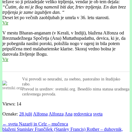
težave so ji prizadejale veliko trpljenja, vendar je ob tem dejala:
“Čutim, da mi je Bog namenil biti dar, žrtev trpljenja. En dan brez
trpljenja je zame izgubljen dan. “
Deset let po večnih zaobljubah je umrla v 36. letu starosti.
Vir
V mestu Bharan-anganam (v Kerali, v Indiji), blažena Alfonza od
Brezmadežnega Spočetja (Ana) Muttathupadathu, devica, ki je, da
je pobegnila nasilni poroki, položila nogo v ogenj in bila potem
pripuščena med malabarienske klarise. Skoraj vedno bolna je
darovala življenje Bogu.
Vir
Vsi prevodi so neuradni, za osebno, pastoralno in študijsko
rabo.
Prevod in ureditev: svetniki.org. Besedilo nima statusa uradnega
cerkvenega prevoda.
Views: 14
Oznake:
28.julij
Alfonsa
Alfonza
Ana
redovnica
sveta
Post
← sveta Nazarij in Celz – mučenca
blaženi Stanislav Frančišek (Stanley Francis) Rother – duhovnik,
navigation