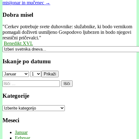
misijonar in mučenec →
Dobra misel
"
Cerkev potrebuje svete duhovnike: služabnike, ki bodo vernikom
pomagali doživeti usmiljeno Gospodovo ljubezen in bodo njegovi
resnični pričevalci."
Benedikt XVI.
Iskanje po datumu
Prikaži
Išči:
Kategorije
Kategorije
Meseci
Januar
Februar