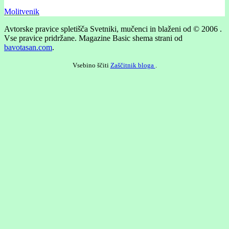
Molitvenik
Avtorske pravice spletišča Svetniki, mučenci in blaženi od © 2006 .
Vse pravice pridržane.
Magazine Basic shema strani od
bavotasan.com
.
Vsebino ščiti
Zaščitnik bloga
.