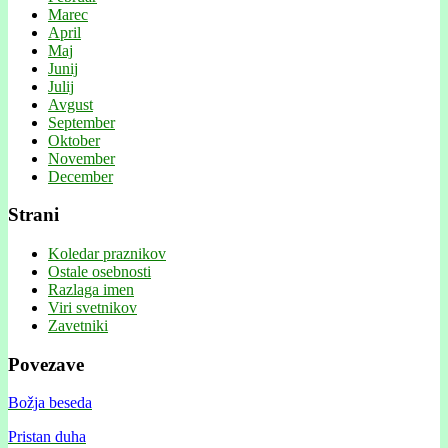
Marec
April
Maj
Junij
Julij
Avgust
September
Oktober
November
December
Strani
Koledar praznikov
Ostale osebnosti
Razlaga imen
Viri svetnikov
Zavetniki
Povezave
Božja beseda
Pristan duha