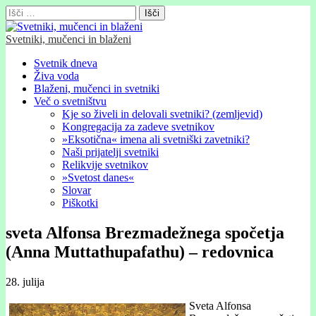
Išči:
Svetniki, mučenci in blaženi
Glavni
Skip
Svetnik dneva
to
Živa voda
meni
content
Blaženi, mučenci in svetniki
Več o svetništvu
Kje so živeli in delovali svetniki? (zemljevid)
Kongregacija za zadeve svetnikov
»Eksotična« imena ali svetniški zavetniki?
Naši prijatelji svetniki
Relikvije svetnikov
»Svetost danes«
Slovar
Piškotki
sveta Alfonsa Brezmadežnega spočetja
(Anna Muttathupafathu) – redovnica
28. julija
Sveta Alfonsa