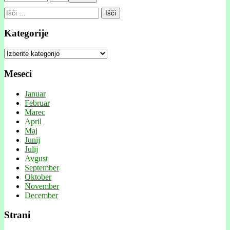
Išči:
Kategorije
Kategorije
Meseci
Januar
Februar
Marec
April
Maj
Junij
Julij
Avgust
September
Oktober
November
December
Strani