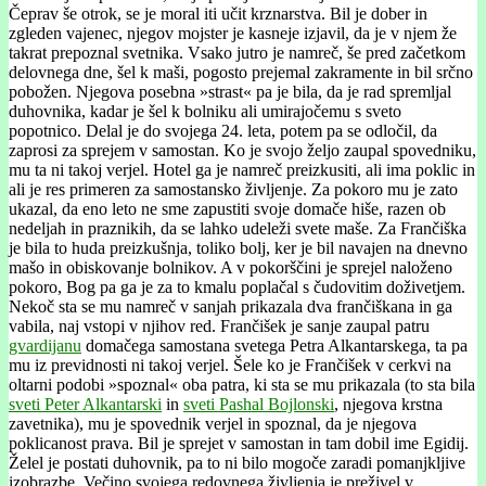
Čeprav še otrok, se je moral iti učit krznarstva. Bil je dober in
zgleden vajenec, njegov mojster je kasneje izjavil, da je v njem že
takrat prepoznal svetnika. Vsako jutro je namreč, še pred začetkom
delovnega dne, šel k maši, pogosto prejemal zakramente in bil srčno
pobožen. Njegova posebna »strast« pa je bila, da je rad spremljal
duhovnika, kadar je šel k bolniku ali umirajočemu s sveto
popotnico. Delal je do svojega 24. leta, potem pa se odločil, da
zaprosi za sprejem v samostan. Ko je svojo željo zaupal spovedniku,
mu ta ni takoj verjel. Hotel ga je namreč preizkusiti, ali ima poklic in
ali je res primeren za samostansko življenje. Za pokoro mu je zato
ukazal, da eno leto ne sme zapustiti svoje domače hiše, razen ob
nedeljah in praznikih, da se lahko udeleži svete maše. Za Frančiška
je bila to huda preizkušnja, toliko bolj, ker je bil navajen na dnevno
mašo in obiskovanje bolnikov. A v pokorščini je sprejel naloženo
pokoro, Bog pa ga je za to kmalu poplačal s čudovitim doživetjem.
Nekoč sta se mu namreč v sanjah prikazala dva frančiškana in ga
vabila, naj vstopi v njihov red. Frančišek je sanje zaupal patru
gvardijanu
domačega samostana svetega Petra Alkantarskega, ta pa
mu iz previdnosti ni takoj verjel. Šele ko je Frančišek v cerkvi na
oltarni podobi »spoznal« oba patra, ki sta se mu prikazala (to sta bila
sveti Peter Alkantarski
in
sveti Pashal Bojlonski
, njegova krstna
zavetnika), mu je spovednik verjel in spoznal, da je njegova
poklicanost prava. Bil je sprejet v samostan in tam dobil ime Egidij.
Želel je postati duhovnik, pa to ni bilo mogoče zaradi pomanjkljive
izobrazbe. Večino svojega redovnega življenja je preživel v