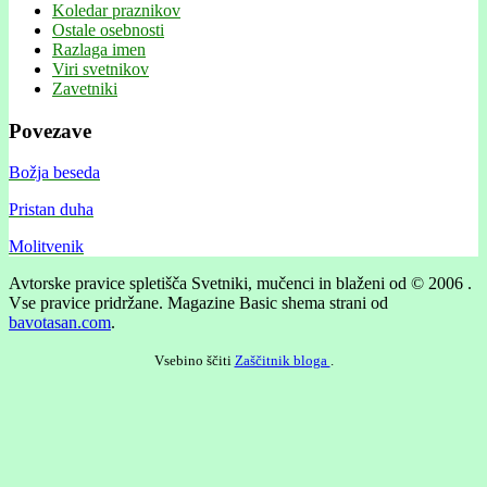
Koledar praznikov
Ostale osebnosti
Razlaga imen
Viri svetnikov
Zavetniki
Povezave
Božja beseda
Pristan duha
Molitvenik
Avtorske pravice spletišča Svetniki, mučenci in blaženi od © 2006 .
Vse pravice pridržane.
Magazine Basic shema strani od
bavotasan.com
.
Vsebino ščiti
Zaščitnik bloga
.