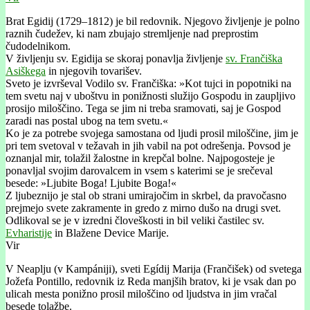
Brat Egidij (1729–1812) je bil redovnik. Njegovo življenje je polno
raznih čudežev, ki nam zbujajo stremljenje nad preprostim
čudodelnikom.
V življenju sv. Egidija se skoraj ponavlja življenje
sv. Frančiška
Asiškega
in njegovih tovarišev.
Sveto je izvrševal Vodilo sv. Frančiška: »Kot tujci in popotniki na
tem svetu naj v uboštvu in ponižnosti služijo Gospodu in zaupljivo
prosijo miloščino. Tega se jim ni treba sramovati, saj je Gospod
zaradi nas postal ubog na tem svetu.«
Ko je za potrebe svojega samostana od ljudi prosil miloščine, jim je
pri tem svetoval v težavah in jih vabil na pot odrešenja. Povsod je
oznanjal mir, tolažil žalostne in krepčal bolne. Najpogosteje je
ponavljal svojim darovalcem in vsem s katerimi se je srečeval
besede: »Ljubite Boga! Ljubite Boga!«
Z ljubeznijo je stal ob strani umirajočim in skrbel, da pravočasno
prejmejo svete zakramente in gredo z mirno dušo na drugi svet.
Odlikoval se je v izredni človeškosti in bil veliki častilec sv.
Evharistije
in Blažene Device Marije.
Vir
V Neaplju (v Kampániji), sveti Egídij Marija (Frančišek) od svetega
Jožefa Pontillo, redovnik iz Reda manjših bratov, ki je vsak dan po
ulicah mesta ponižno prosil miloščino od ljudstva in jim vračal
besede tolažbe.