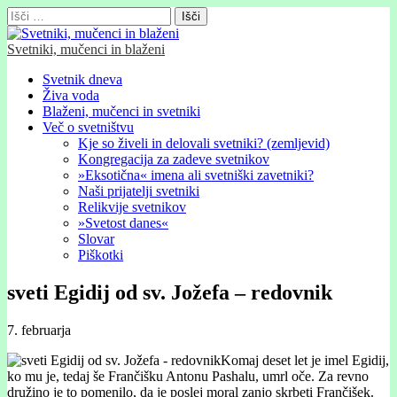
Išči:
Svetniki, mučenci in blaženi
Glavni
Skip
Svetnik dneva
to
Živa voda
meni
content
Blaženi, mučenci in svetniki
Več o svetništvu
Kje so živeli in delovali svetniki? (zemljevid)
Kongregacija za zadeve svetnikov
»Eksotična« imena ali svetniški zavetniki?
Naši prijatelji svetniki
Relikvije svetnikov
»Svetost danes«
Slovar
Piškotki
sveti Egidij od sv. Jožefa – redovnik
7. februarja
Komaj deset let je imel Egidij,
ko mu je, tedaj še Frančišku Antonu Pashalu, umrl oče. Za revno
družino je to pomenilo, da je poslej moral zanjo skrbeti Frančišek.