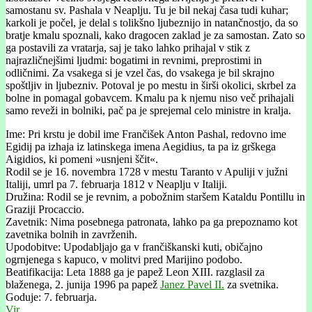
samostanu sv. Pashala v Neaplju. Tu je bil nekaj časa tudi kuhar;
karkoli je počel, je delal s tolikšno ljubeznijo in natančnostjo, da so
bratje kmalu spoznali, kako dragocen zaklad je za samostan. Zato so
ga postavili za vratarja, saj je tako lahko prihajal v stik z
najrazličnejšimi ljudmi: bogatimi in revnimi, preprostimi in
odličnimi. Za vsakega si je vzel čas, do vsakega je bil skrajno
spoštljiv in ljubezniv. Potoval je po mestu in širši okolici, skrbel za
bolne in pomagal gobavcem. Kmalu pa k njemu niso več prihajali
samo reveži in bolniki, pač pa je sprejemal celo ministre in kralja.
Ime: Pri krstu je dobil ime Frančišek Anton Pashal, redovno ime
Egidij pa izhaja iz latinskega imena Aegidius, ta pa iz grškega
Aigidios, ki pomeni »usnjeni ščit«.
Rodil se je 16. novembra 1728 v mestu Taranto v Apuliji v južni
Italiji, umrl pa 7. februarja 1812 v Neaplju v Italiji.
Družina: Rodil se je revnim, a pobožnim staršem Kataldu Pontillu in
Graziji Procaccio.
Zavetnik: Nima posebnega patronata, lahko pa ga prepoznamo kot
zavetnika bolnih in zavrženih.
Upodobitve: Upodabljajo ga v frančiškanski kuti, običajno
ogrnjenega s kapuco, v molitvi pred Marijino podobo.
Beatifikacija: Leta 1888 ga je papež Leon XIII. razglasil za
blaženega, 2. junija 1996 pa papež
Janez Pavel II.
za svetnika.
Goduje: 7. februarja.
Vir