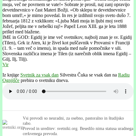
moja, več ne povrnem se vate!« Sobrate je prosil, naj zanj opravijo
devetdnevnico v čast Materi Božji. »Ob sklepu te devetdnevnice
bom umrl!,« je mirno povedal. In res je izdihnil svojo sveto dušo 7.
februarja 1812 z vzklikom: »Ljuba Mati moja in ljubi moj sveti
Jožef, peljita me v nebeški raj!« Papež Leon XIII. ga je leta 1888
prištel med blažene.
IME in GOD: Egidij je ime več svetnikov, najbolj znan je sv. Egidij
(Tilen), Grk iz Aten, ki je živel kot puščavnik v Provansi v Franciji
(1. 9. – tam več o imenu), in spada med naše pomočnike v sili.
Slovenska različica imena je Tilen (iz narečnih oblik imena Egidij –
Gilj, Ilj, Tilj).
Vir
Iz knjige
Svetnik za vsak dan
Silvestra Čuka se vsak dan na
Radiu
Ognjišče
prebira o svetniku dneva.
Vsi prevodi so neuradni, za osebno, pastoralno in študijsko
rabo.
Prevod in ureditev: svetniki.org. Besedilo nima statusa uradnega
cerkvenega prevoda.