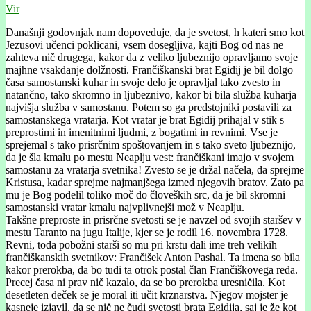
Vir
Današnji godovnjak nam dopoveduje, da je svetost, h kateri smo kot
Jezusovi učenci poklicani, vsem dosegljiva, kajti Bog od nas ne
zahteva nič drugega, kakor da z veliko ljubeznijo opravljamo svoje
majhne vsakdanje dolžnosti. Frančiškanski brat Egidij je bil dolgo
časa samostanski kuhar in svoje delo je opravljal tako zvesto in
natančno, tako skromno in ljubeznivo, kakor bi bila služba kuharja
najvišja služba v samostanu. Potem so ga predstojniki postavili za
samostanskega vratarja. Kot vratar je brat Egidij prihajal v stik s
preprostimi in imenitnimi ljudmi, z bogatimi in revnimi. Vse je
sprejemal s tako prisrčnim spoštovanjem in s tako sveto ljubeznijo,
da je šla kmalu po mestu Neaplju vest: frančiškani imajo v svojem
samostanu za vratarja svetnika! Zvesto se je držal načela, da sprejme
Kristusa, kadar sprejme najmanjšega izmed njegovih bratov. Zato pa
mu je Bog podelil toliko moč do človeških src, da je bil skromni
samostanski vratar kmalu najvplivnejši mož v Neaplju.
Takšne preproste in prisrčne svetosti se je navzel od svojih staršev v
mestu Taranto na jugu Italije, kjer se je rodil 16. novembra 1728.
Revni, toda pobožni starši so mu pri krstu dali ime treh velikih
frančiškanskih svetnikov: Frančišek Anton Pashal. Ta imena so bila
kakor prerokba, da bo tudi ta otrok postal član Frančiškovega reda.
Precej časa ni prav nič kazalo, da se bo prerokba uresničila. Kot
desetleten deček se je moral iti učit krznarstva. Njegov mojster je
kasneje izjavil, da se nič ne čudi svetosti brata Egidija, saj je že kot