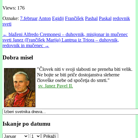
Views: 176
Oznake:
7.februar
Anton
Egidij
Frančišek
Pashal
Paskal
redovnik
sveti
Post
← blaženi Alfredo Cremonesi – duhovnik, misijonar in mučenec
sveti Janez (Frančišek Marija) Lantrua iz Triora – duhovnik,
navigation
redovnik in mučenec →
Dobra misel
"
Človek niti v svoji slabosti ne preneha biti velik.
Ne bojte se biti priče dostojanstva sleherne
človeške osebe od spočetja do smrti."
sv. Janez Pavel II.
Iskanje po datumu
Prikaži