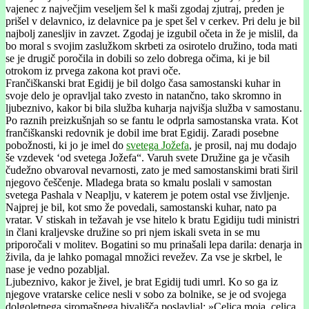
vajenec z največjim veseljem šel k maši zgodaj zjutraj, preden je
prišel v delavnico, iz delavnice pa je spet šel v cerkev. Pri delu je bil
najbolj zanesljiv in zavzet. Zgodaj je izgubil očeta in že je mislil, da
bo moral s svojim zaslužkom skrbeti za osirotelo družino, toda mati
se je drugič poročila in dobili so zelo dobrega očima, ki je bil
otrokom iz prvega zakona kot pravi oče.
Frančiškanski brat Egidij je bil dolgo časa samostanski kuhar in
svoje delo je opravljal tako zvesto in natančno, tako skromno in
ljubeznivo, kakor bi bila služba kuharja najvišja služba v samostanu.
Po raznih preizkušnjah so se fantu le odprla samostanska vrata. Kot
frančiškanski redovnik je dobil ime brat Egidij. Zaradi posebne
pobožnosti, ki jo je imel do
svetega Jožefa
, je prosil, naj mu dodajo
še vzdevek ‘od svetega Jožefa“. Varuh svete Družine ga je včasih
čudežno obvaroval nevarnosti, zato je med samostanskimi brati širil
njegovo češčenje. Mladega brata so kmalu poslali v samostan
svetega Pashala v Neaplju, v katerem je potem ostal vse življenje.
Najprej je bil, kot smo že povedali, samostanski kuhar, nato pa
vratar. V stiskah in težavah je vse hitelo k bratu Egidiju tudi ministri
in člani kraljevske družine so pri njem iskali sveta in se mu
priporočali v molitev. Bogatini so mu prinašali lepa darila: denarja in
živila, da je lahko pomagal množici revežev. Za vse je skrbel, le
nase je vedno pozabljal.
Ljubeznivo, kakor je živel, je brat Egidij tudi umrl. Ko so ga iz
njegove vratarske celice nesli v sobo za bolnike, se je od svojega
dolgoletnega siromašnega bivališča poslavljal: »Celica moja, celica