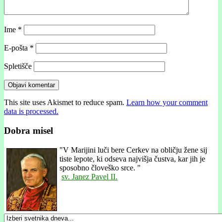
Ime
*
E-pošta
*
Spletišče
This site uses Akismet to reduce spam.
Learn how your comment
data is processed.
Dobra misel
"
V Marijini luči bere Cerkev na obličju žene sij
tiste lepote, ki odseva najvišja čustva, kar jih je
sposobno človeško srce. "
sv. Janez Pavel II.