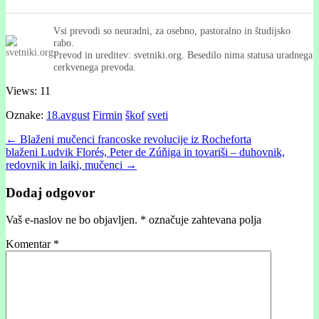
Vsi prevodi so neuradni, za osebno, pastoralno in študijsko
rabo.
Prevod in ureditev: svetniki.org. Besedilo nima statusa uradnega
cerkvenega prevoda.
Views: 11
Oznake:
18.avgust
Firmin
škof
sveti
Post
← Blaženi mučenci francoske revolucije iz Rocheforta
blaženi Ludvik Florés, Peter de Zúňiga in tovariši – duhovnik,
navigation
redovnik in laiki, mučenci →
Dodaj odgovor
Vaš e-naslov ne bo objavljen.
*
označuje zahtevana polja
Komentar
*