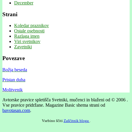
December
Strani
Koledar praznikov
Ostale osebnosti
Razlaga imen
Viri svetnikov
Zavetniki
Povezave
Božja beseda
Pristan duha
Molitvenik
Avtorske pravice spletišča Svetniki, mučenci in blaženi od © 2006 .
Vse pravice pridržane.
Magazine Basic shema strani od
bavotasan.com
.
Vsebino ščiti
Zaščitnik bloga
.