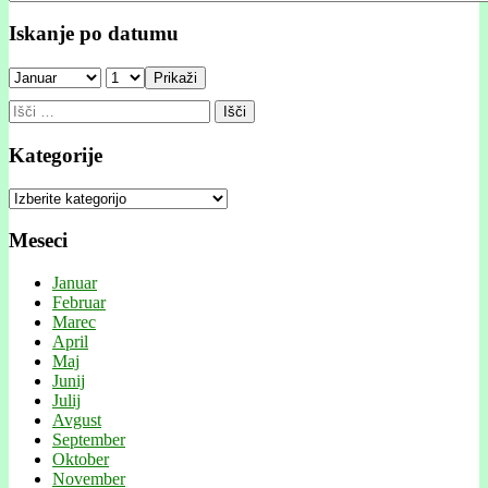
Iskanje po datumu
Prikaži
Išči:
Kategorije
Kategorije
Meseci
Januar
Februar
Marec
April
Maj
Junij
Julij
Avgust
September
Oktober
November