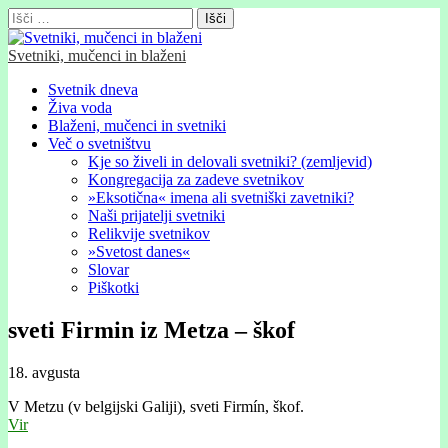
Išči:
Svetniki, mučenci in blaženi
Glavni
Skip
Svetnik dneva
to
Živa voda
meni
content
Blaženi, mučenci in svetniki
Več o svetništvu
Kje so živeli in delovali svetniki? (zemljevid)
Kongregacija za zadeve svetnikov
»Eksotična« imena ali svetniški zavetniki?
Naši prijatelji svetniki
Relikvije svetnikov
»Svetost danes«
Slovar
Piškotki
sveti Firmin iz Metza – škof
18. avgusta
V Metzu (v belgijski Galiji), sveti Firmín, škof.
Vir