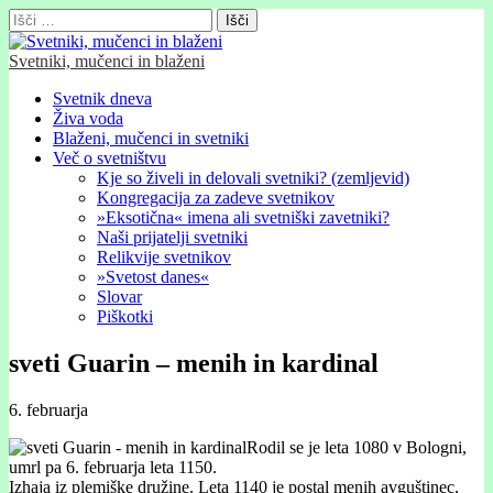
Išči:
Svetniki, mučenci in blaženi
Glavni
Skip
Svetnik dneva
to
Živa voda
meni
content
Blaženi, mučenci in svetniki
Več o svetništvu
Kje so živeli in delovali svetniki? (zemljevid)
Kongregacija za zadeve svetnikov
»Eksotična« imena ali svetniški zavetniki?
Naši prijatelji svetniki
Relikvije svetnikov
»Svetost danes«
Slovar
Piškotki
sveti Guarin – menih in kardinal
6. februarja
Rodil se je leta 1080 v Bologni,
umrl pa 6. februarja leta 1150.
Izhaja iz plemiške družine. Leta 1140 je postal menih avguštinec,