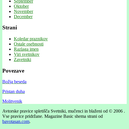
September
Oktober
November
December
Strani
Koledar praznikov
Ostale osebnosti
Razlaga imen
Viri svetnikov
Zavetniki
Povezave
Božja beseda
Pristan duha
Molitvenik
Avtorske pravice spletišča Svetniki, mučenci in blaženi od © 2006 .
Vse pravice pridržane.
Magazine Basic shema strani od
bavotasan.com
.