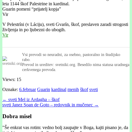
leta 1144 škof Palestrine in kardinal.
Guarin pomeni “prijatelj kopja”
Vir
V Pelestríni (v Láciju), sveti Gvarín, škof, preslaven zaradi strogosti
življenja in po ljubezni do ubogih.
Vir
Vsi prevodi so neuradni, za osebno, pastoralno in študijsko
rabo.
Prevod in ureditev: svetniki.org. Besedilo nima statusa uradnega
cerkvenega prevoda.
Views: 15
Oznake:
6.februar
Guarin
kardinal
menih
škof
sveti
Post
← sveti Mel iz Ardagha – škof
sveti Janez Soan de Goto – redovnik in mučenec →
navigation
Dobra misel
"
Še enkrat vas rotim: vedno bolj zaupajte v Boga, kajti pisano je, da