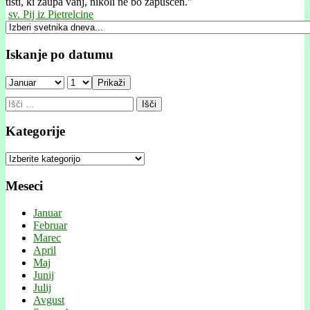
tisti, ki zaupa vanj, nikoli ne bo zapuščen."
sv. Pij iz Pietrelcine
Iskanje po datumu
Prikaži
Išči:
Kategorije
Kategorije
Meseci
Januar
Februar
Marec
April
Maj
Junij
Julij
Avgust