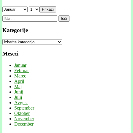
Prikaži
Išči:
Kategorije
Kategorije
Meseci
Januar
Februar
Marec
April
Maj
Junij
Julij
Avgust
September
Oktober
November
December