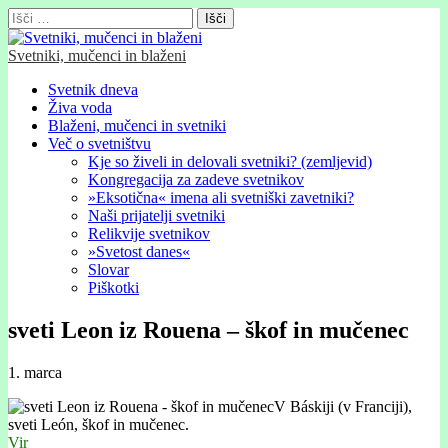
Išči:
Svetniki, mučenci in blaženi
Glavni
Skip
Svetnik dneva
to
Živa voda
meni
content
Blaženi, mučenci in svetniki
Več o svetništvu
Kje so živeli in delovali svetniki? (zemljevid)
Kongregacija za zadeve svetnikov
»Eksotična« imena ali svetniški zavetniki?
Naši prijatelji svetniki
Relikvije svetnikov
»Svetost danes«
Slovar
Piškotki
sveti Leon iz Rouena – škof in mučenec
1. marca
V Báskiji (v Franciji),
sveti León, škof in mučenec.
Vir