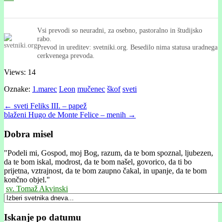
Vsi prevodi so neuradni, za osebno, pastoralno in študijsko
rabo.
Prevod in ureditev: svetniki.org. Besedilo nima statusa uradnega
cerkvenega prevoda.
Views: 14
Oznake:
1.marec
Leon
mučenec
škof
sveti
Post
← sveti Feliks III. – papež
blaženi Hugo de Monte Felice – menih →
navigation
Dobra misel
"
Podeli mi, Gospod, moj Bog, razum, da te bom spoznal, ljubezen,
da te bom iskal, modrost, da te bom našel, govorico, da ti bo
prijetna, vztrajnost, da te bom zaupno čakal, in upanje, da te bom
končno objel."
sv. Tomaž Akvinski
Iskanje po datumu