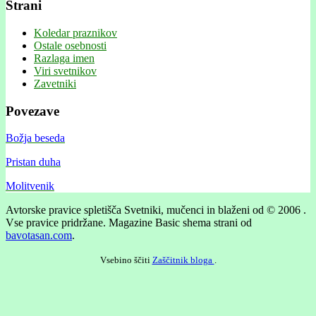
Strani
Koledar praznikov
Ostale osebnosti
Razlaga imen
Viri svetnikov
Zavetniki
Povezave
Božja beseda
Pristan duha
Molitvenik
Avtorske pravice spletišča Svetniki, mučenci in blaženi od © 2006 .
Vse pravice pridržane.
Magazine Basic shema strani od
bavotasan.com
.
Vsebino ščiti
Zaščitnik bloga
.