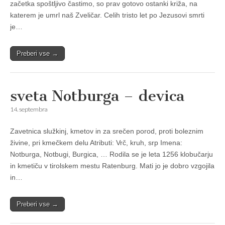
začetka spoštljivo častimo, so prav gotovo ostanki križa, na
katerem je umrl naš Zveličar. Celih tristo let po Jezusovi smrti
je…
Preberi vse →
sveta Notburga – devica
14. septembra
Zavetnica služkinj, kmetov in za srečen porod, proti boleznim
živine, pri kmečkem delu Atributi: Vrč, kruh, srp Imena:
Notburga, Notbugi, Burgica, … Rodila se je leta 1256 klobučarju
in kmetiču v tirolskem mestu Ratenburg. Mati jo je dobro vzgojila
in…
Preberi vse →