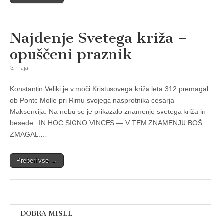
Najdenje Svetega križa –
opuščeni praznik
3. maja
Konstantin Veliki je v moči Kristusovega križa leta 312 premagal
ob Ponte Molle pri Rimu svojega nasprotnika cesarja
Maksencija. Na nebu se je prikazalo znamenje svetega križa in
besede : IN HOC SIGNO VINCES — V TEM ZNAMENJU BOŠ
ZMAGAL.…
Preberi vse →
DOBRA MISEL