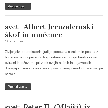
Preberi vse →
sveti Albert Jeruzalemski –
škof in mučenec
14. septembra
Življenjska pot nekaterih ljudi je posejana s trnjem in posuta z
bodečim ostrim peskom. Neprestano se morajo boriti z raznimi
ovirami in težavami, pri vseh svojih načrtih in dejavnostih
doživljajo grenka razočaranja, povsod imajo smolo in vse jim gre
narobe.…
Preberi vse →
sveti Peter II. (Mlajši) iz