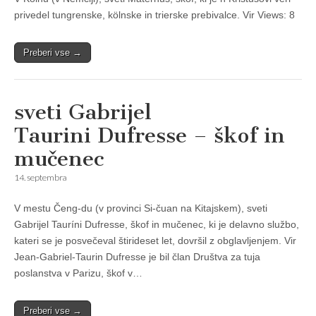
privedel tungrenske, kölnske in trierske prebivalce. Vir Views: 8
Preberi vse →
sveti Gabrijel
Taurini Dufresse – škof in
mučenec
14. septembra
V mestu Čeng-du (v provinci Si-čuan na Kitajskem), sveti
Gabrijel Tauríni Dufresse, škof in mučenec, ki je delavno službo,
kateri se je posvečeval štirideset let, dovršil z obglavljenjem. Vir
Jean-Gabriel-Taurin Dufresse je bil član Društva za tuja
poslanstva v Parizu, škof v…
Preberi vse →