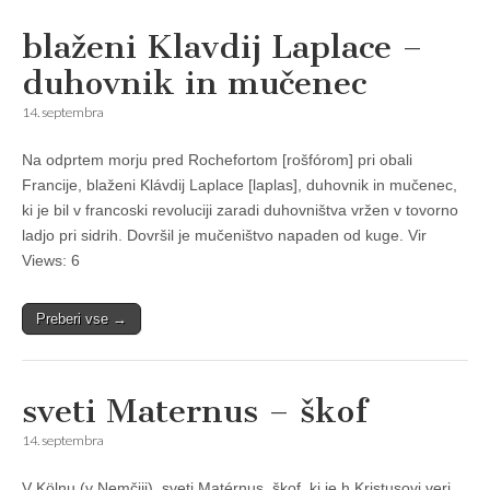
blaženi Klavdij Laplace –
duhovnik in mučenec
14. septembra
Na odprtem morju pred Rochefortom [rošfórom] pri obali
Francije, blaženi Klávdij Laplace [laplas], duhovnik in mučenec,
ki je bil v francoski revoluciji zaradi duhovništva vržen v tovorno
ladjo pri sidrih. Dovršil je mučeništvo napaden od kuge. Vir
Views: 6
Preberi vse →
sveti Maternus – škof
14. septembra
V Kölnu (v Nemčĳi), sveti Matérnus, škof, ki je h Kristusovi veri