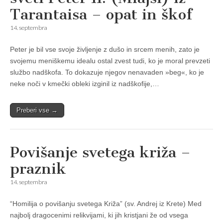
Tarantaisa – opat in škof
14. septembra
Peter je bil vse svoje življenje z dušo in srcem menih, zato je
svojemu meniškemu idealu ostal zvest tudi, ko je moral prevzeti
službo nadškofa. To dokazuje njegov nenavaden »beg«, ko je
neke noči v kmečki obleki izginil iz nadškofije,…
Preberi vse →
Povišanje svetega križa –
praznik
14. septembra
“Homilija o povišanju svetega Križa” (sv. Andrej iz Krete) Med
najbolj dragocenimi relikvijami, ki jih kristjani že od vsega