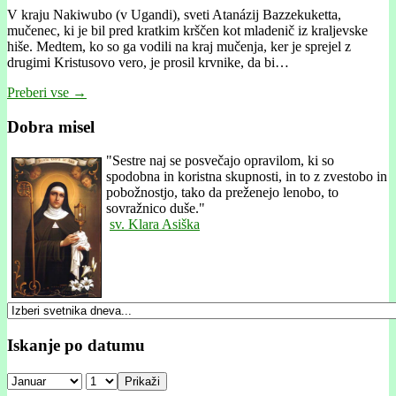
V kraju Nakiwubo (v Ugandi), sveti Atanázij Bazzekuketta,
mučenec, ki je bil pred kratkim krščen kot mladenič iz kraljevske
hiše. Medtem, ko so ga vodili na kraj mučenja, ker je sprejel z
drugimi Kristusovo vero, je prosil krvnike, da bi…
Preberi vse →
Dobra misel
"
Sestre naj se posvečajo opravilom, ki so
spodobna in koristna skupnosti, in to z zvestobo in
pobožnostjo, tako da preženejo lenobo, to
sovražnico duše."
sv. Klara Asiška
Iskanje po datumu
Prikaži