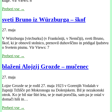
kuge. Vir Views: 8
Preberi vse →
sveti Bruno iz Würzburga – škof
27. maja
V Würzburgu [vircburku] (v Frankóniji, v Nemčiji), sveti Bruno,
škof, ki je obnovil stolnico, prenovil duhovščino in pridigal ljudstvu
o Svetem pismu. Vir Views: 7
Preberi vse →
blaženi Alojzij Grozde – mučenec
27. maja
Lojze Grozde se je rodil 27. maja 1923 v Gorenjih Vodalah v
župniji Tržišče pri Mokronogu na Dolenjskem. Bil je nezakonski
otrok. Ko je bil star štiri leta, se je mati poročila, sam pa je ostal v
domači hiši in…
Preberi vse →