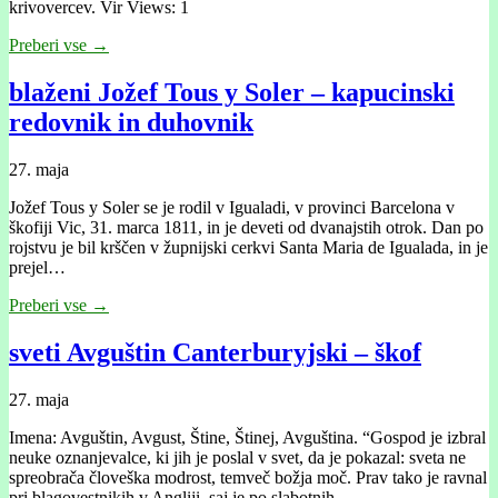
krivovercev. Vir Views: 1
Preberi vse →
blaženi Jožef Tous y Soler – kapucinski
redovnik in duhovnik
27. maja
Jožef Tous y Soler se je rodil v Igualadi, v provinci Barcelona v
škofiji Vic, 31. marca 1811, in je deveti od dvanajstih otrok. Dan po
rojstvu je bil krščen v župnijski cerkvi Santa Maria de Igualada, in je
prejel…
Preberi vse →
sveti Avguštin Canterburyjski – škof
27. maja
Imena: Avguštin, Avgust, Štine, Štinej, Avguština. “Gospod je izbral
neuke oznanjevalce, ki jih je poslal v svet, da je pokazal: sveta ne
spreobrača človeška modrost, temveč božja moč. Prav tako je ravnal
pri blagovestnikih v Angliji, saj je po slabotnih…