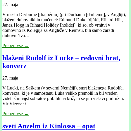
27. maja
V mestu Dryburne [drajbérnu] (pri Durhamu [darhemu], v Angliji),
blaženi duhovniki in mučenci: Edmund Duke [djúk], Rihard Hill,
Janez Hogg in Rihard Holiday [holidej], ki so, ob vrnitvi v
domovino iz Kolegija za Angleže v Reimsu, bili samo zaradi
duhovništva…
Preberi vse →
blaženi Rudolf iz Lucke – redovni brat,
konverz
27. maja
V Lucki, na Saškem (v severni Nemčiji), smrt blaženega Rudolfa,
konverza, ki je v samostanu Luka veliko premolil in bil vreden
videti štirinajst sobratov pribitih na križ, in se jim v slavi pridružiti.
Vir Views: 0
Preberi vse →
sveti Anzelm iz Kinlossa – opat