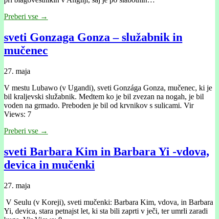
Preberi vse →
sveti Gonzaga Gonza – služabnik in
mučenec
27. maja
V mestu Lubawo (v Ugandi), sveti Gonzága Gonza, mučenec, ki je
bil kraljevski služabnik. Medtem ko je bil zvezan na nogah, je bil
voden na grmado. Preboden je bil od krvnikov s sulicami. Vir
Views: 7
Preberi vse →
sveti Barbara Kim in Barbara Yi -vdova,
devica in mučenki
27. maja
V Seulu (v Koreji), sveti mučenki: Barbara Kim, vdova, in Barbara
Yi, devica, stara petnajst let, ki sta bili zaprti v ječi, ter umrli zaradi