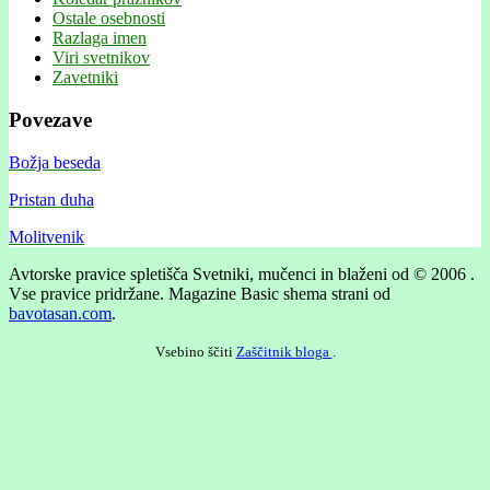
Ostale osebnosti
Razlaga imen
Viri svetnikov
Zavetniki
Povezave
Božja beseda
Pristan duha
Molitvenik
Avtorske pravice spletišča Svetniki, mučenci in blaženi od © 2006 .
Vse pravice pridržane.
Magazine Basic shema strani od
bavotasan.com
.
Vsebino ščiti
Zaščitnik bloga
.