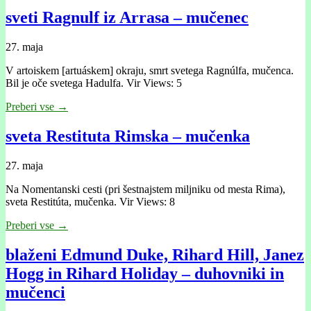
sveti Ragnulf iz Arrasa – mučenec
27. maja
V artoiskem [artuáskem] okraju, smrt svetega Ragnúlfa, mučenca.
Bil je oče svetega Hadulfa. Vir Views: 5
Preberi vse →
sveta Restituta Rimska – mučenka
27. maja
Na Nomentanski cesti (pri šestnajstem miljniku od mesta Rima),
sveta Restitúta, mučenka. Vir Views: 8
Preberi vse →
blaženi Edmund Duke, Rihard Hill, Janez
Hogg in Rihard Holiday – duhovniki in
mučenci