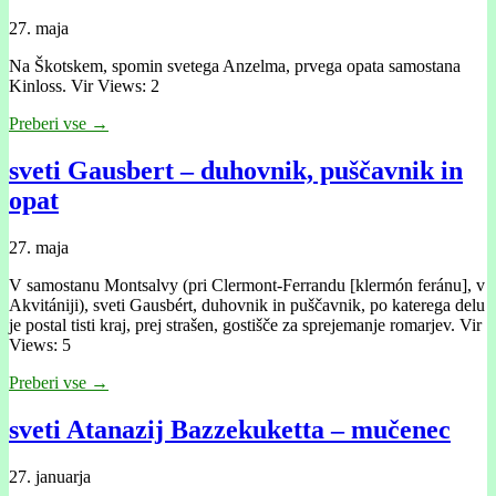
27. maja
Na Škotskem, spomin svetega Anzelma, prvega opata samostana
Kinloss. Vir Views: 2
Preberi vse →
sveti Gausbert – duhovnik, puščavnik in
opat
27. maja
V samostanu Montsalvy (pri Clermont-Ferrandu [klermón feránu], v
Akvitániji), sveti Gausbért, duhovnik in puščavnik, po katerega delu
je postal tisti kraj, prej strašen, gostišče za sprejemanje romarjev. Vir
Views: 5
Preberi vse →
sveti Atanazij Bazzekuketta – mučenec
27. januarja