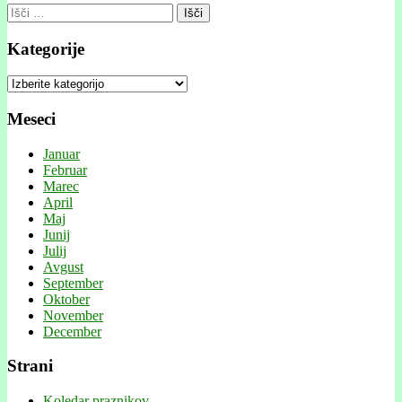
Išči:
Kategorije
Kategorije
Meseci
Januar
Februar
Marec
April
Maj
Junij
Julij
Avgust
September
Oktober
November
December
Strani
Koledar praznikov