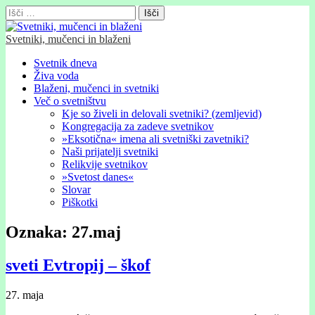
Išči:
Svetniki, mučenci in blaženi
Glavni
Skip
Svetnik dneva
to
Živa voda
meni
content
Blaženi, mučenci in svetniki
Več o svetništvu
Kje so živeli in delovali svetniki? (zemljevid)
Kongregacija za zadeve svetnikov
»Eksotična« imena ali svetniški zavetniki?
Naši prijatelji svetniki
Relikvije svetnikov
»Svetost danes«
Slovar
Piškotki
Oznaka:
27.maj
sveti Evtropij – škof
27. maja