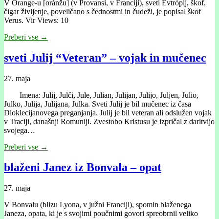
V Orange-u [oránžu] (v Provansi, v Franciji), sveti Evtrópij, škof,
čigar življenje, poveličano s čednostmi in čudeži, je popisal škof
Verus. Vir Views: 10
Preberi vse →
sveti Julij “Veteran” – vojak in mučenec
27. maja
Imena: Julij, Julči, Jule, Julian, Julijan, Julijo, Juljen, Julio,
Julko, Julija, Julijana, Julka. Sveti Julij je bil mučenec iz časa
Dioklecijanovega preganjanja. Julij je bil veteran ali odslužen vojak
v Traciji, današnji Romuniji. Zvestobo Kristusu je izpričal z daritvijo
svojega…
Preberi vse →
blaženi Janez iz Bonvala – opat
27. maja
V Bonvalu (blizu Lyona, v južni Franciji), spomin blaženega
Janeza, opata, ki je s svojimi poučnimi govori spreobrnil veliko