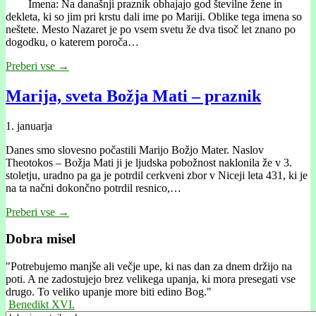
Imena: Na današnji praznik obhajajo god številne žene in
dekleta, ki so jim pri krstu dali ime po Mariji. Oblike tega imena so
neštete. Mesto Nazaret je po vsem svetu že dva tisoč let znano po
dogodku, o katerem poroča…
Preberi vse →
Marija, sveta Božja Mati – praznik
1. januarja
Danes smo slovesno počastili Marijo Božjo Mater. Naslov
Theotokos – Božja Mati ji je ljudska pobožnost naklonila že v 3.
stoletju, uradno pa ga je potrdil cerkveni zbor v Niceji leta 431, ki je
na ta načni dokončno potrdil resnico,…
Preberi vse →
Dobra misel
"
Potrebujemo manjše ali večje upe, ki nas dan za dnem držijo na
poti. A ne zadostujejo brez velikega upanja, ki mora presegati vse
drugo. To veliko upanje more biti edino Bog."
Benedikt XVI.