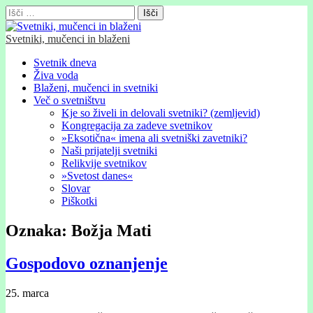
Išči:
Svetniki, mučenci in blaženi
Glavni
Skip
Svetnik dneva
to
Živa voda
meni
content
Blaženi, mučenci in svetniki
Več o svetništvu
Kje so živeli in delovali svetniki? (zemljevid)
Kongregacija za zadeve svetnikov
»Eksotična« imena ali svetniški zavetniki?
Naši prijatelji svetniki
Relikvije svetnikov
»Svetost danes«
Slovar
Piškotki
Oznaka:
Božja Mati
Gospodovo oznanjenje
25. marca