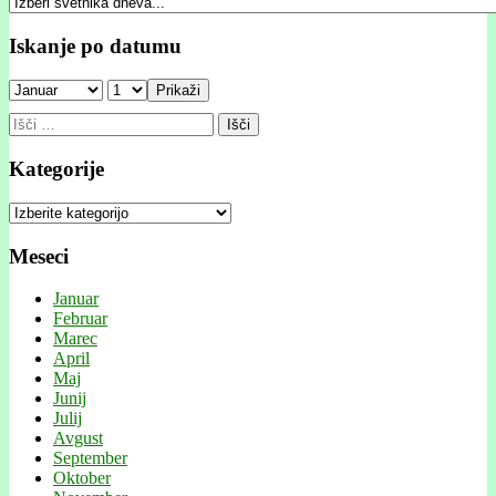
Iskanje po datumu
Prikaži
Išči:
Kategorije
Kategorije
Meseci
Januar
Februar
Marec
April
Maj
Junij
Julij
Avgust
September
Oktober