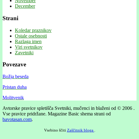
November
December
Strani
Koledar praznikov
Ostale osebnosti
Razlaga imen
Viri svetnikov
Zavetniki
Povezave
Božja beseda
Pristan duha
Molitvenik
Avtorske pravice spletišča Svetniki, mučenci in blaženi od © 2006 .
Vse pravice pridržane.
Magazine Basic shema strani od
bavotasan.com
.
Vsebino ščiti
Zaščitnik bloga
.