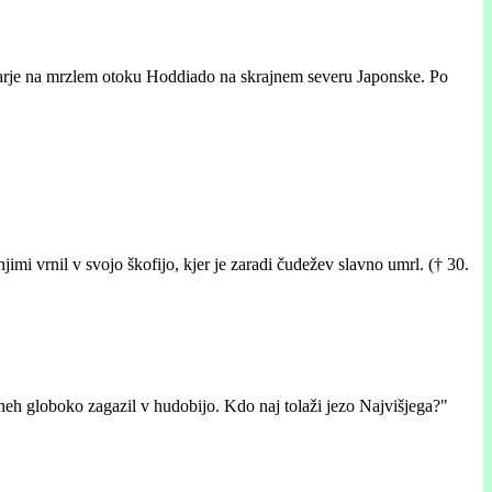
darje na mrzlem otoku Hoddiado na skrajnem severu Japonske. Po
jimi vrnil v svojo škofijo, kjer je zaradi čudežev slavno umrl. († 30.
 dneh globoko zagazil v hudobijo. Kdo naj tolaži jezo Najvišjega?"