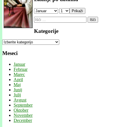
Prikaži
Išči:
Kategorije
Kategorije
Meseci
Januar
Februar
Marec
April
Maj
Junij
Julij
Avgust
September
Oktober
November
December