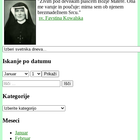
"
Živim pod deviškim plaščem Božje Matere. Ona
me varuje in poučuje: mirna sem ob njenem
brezmadežnem Srcu."
sv. Favstina Kowalska
Iskanje po datumu
Prikaži
Išči:
Kategorije
Kategorije
Meseci
Januar
Februar