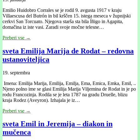
Emilio Huidobro Corrales se je rodil 9. avgusta 1917 v kraju
Villaescusa del Butrón in bil krščen 15. istega meseca v župnijski
cerkvi San Torcuato. Njegova starša sta bila Íñigo in Agapita,
domačina iz iste vasi. Zaradi svoje močne telesne…
Preberi vse →
sveta Emilija Marija de Rodat – redovna
ustanoviteljica
19. septembra
Imena: Emilija Marija, Emilija, Emilja, Ema, Emica, Emka, Emil, ..
Njeno polno ime se glasi Emilija Marija Viljemina de Rodat in je po
rodu Francozinja. Rodila se je leta 1787 na gradu Druelle, blizu
kraja Rodez (Aveyron). Izhajala je iz…
Preberi vse →
sveta Emil in Jeremija – diakon in
mučenca