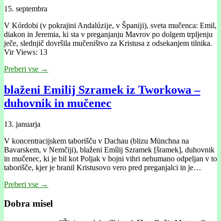
15. septembra
V Kórdobi (v pokrajini Andalúzĳe, v Španĳi), sveta mučenca: Emil,
diakon in Jeremia, ki sta v preganjanju Mavrov po dolgem trpljenju
ječe, slednjič dovršila mučeništvo za Kristusa z odsekanjem tilnika.
Vir Views: 13
Preberi vse →
blaženi Emilij Szramek iz Tworkowa –
duhovnik in mučenec
13. januarja
V koncentracijskem taborišču v Dachau (blizu Münchna na
Bavarskem, v Nemčiji), blaženi Emílij Szramek [šramek], duhovnik
in mučenec, ki je bil kot Poljak v bojni vihri nehumano odpeljan v to
taborišče, kjer je branil Kristusovo vero pred preganjalci in je…
Preberi vse →
Dobra misel