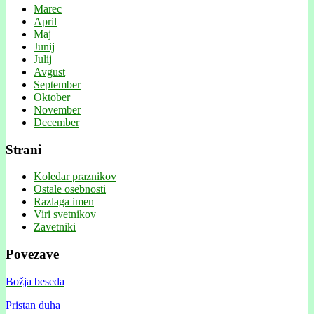
Marec
April
Maj
Junij
Julij
Avgust
September
Oktober
November
December
Strani
Koledar praznikov
Ostale osebnosti
Razlaga imen
Viri svetnikov
Zavetniki
Povezave
Božja beseda
Pristan duha