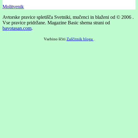
Molitvenik
Avtorske pravice spletišča Svetniki, mučenci in blaženi od © 2006 .
Vse pravice pridržane.
Magazine Basic shema strani od
bavotasan.com
.
Vsebino ščiti
Zaščitnik bloga
.