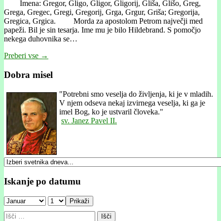
Imena: Gregor, Gligo, Gligor, Gligorij, Gliša, Glišo, Greg,
Grega, Gregec, Gregi, Gregorij, Grga, Grgur, Griša; Gregorija,
Gregica, Grgica. Morda za apostolom Petrom največji med
papeži. Bil je sin tesarja. Ime mu je bilo Hildebrand. S pomočjo
nekega duhovnika se…
Preberi vse →
Dobra misel
"
Potrebni smo veselja do življenja, ki je v mladih.
V njem odseva nekaj izvirnega veselja, ki ga je
imel Bog, ko je ustvaril človeka."
sv. Janez Pavel II.
Iskanje po datumu
Prikaži
Išči: