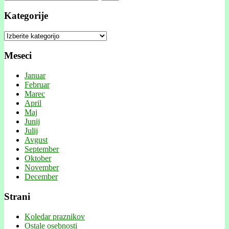
Kategorije
Kategorije
Meseci
Januar
Februar
Marec
April
Maj
Junij
Julij
Avgust
September
Oktober
November
December
Strani
Koledar praznikov
Ostale osebnosti