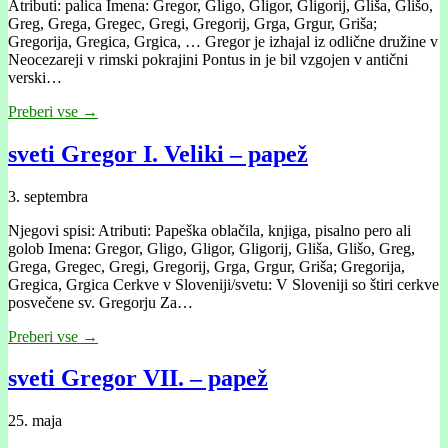
Atributi: palica Imena: Gregor, Gligo, Gligor, Gligorij, Gliša, Glišo,
Greg, Grega, Gregec, Gregi, Gregorij, Grga, Grgur, Griša;
Gregorija, Gregica, Grgica, … Gregor je izhajal iz odlične družine v
Neocezareji v rimski pokrajini Pontus in je bil vzgojen v antični
verski…
Preberi vse →
sveti Gregor I. Veliki – papež
3. septembra
Njegovi spisi: Atributi: Papeška oblačila, knjiga, pisalno pero ali
golob Imena: Gregor, Gligo, Gligor, Gligorij, Gliša, Glišo, Greg,
Grega, Gregec, Gregi, Gregorij, Grga, Grgur, Griša; Gregorija,
Gregica, Grgica Cerkve v Sloveniji/svetu: V Sloveniji so štiri cerkve
posvečene sv. Gregorju Za…
Preberi vse →
sveti Gregor VII. – papež
25. maja