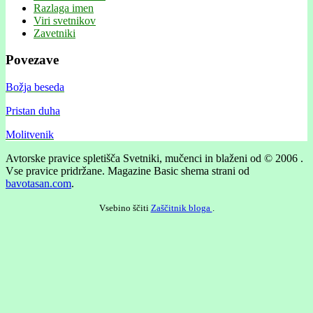
Razlaga imen
Viri svetnikov
Zavetniki
Povezave
Božja beseda
Pristan duha
Molitvenik
Avtorske pravice spletišča Svetniki, mučenci in blaženi od © 2006 .
Vse pravice pridržane.
Magazine Basic shema strani od
bavotasan.com
.
Vsebino ščiti
Zaščitnik bloga
.