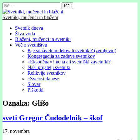
Išči:
Svetniki, mučenci in blaženi
Glavni
Skip
Svetnik dneva
to
Živa voda
meni
content
Blaženi, mučenci in svetniki
Več o svetništvu
Kje so živeli in delovali svetniki? (zemljevid)
Kongregacija za zadeve svetnikov
»Eksotična« imena ali svetniški zavetniki?
Naši prijatelji svetniki
Relikvije svetnikov
»Svetost danes«
Slovar
Piškotki
Oznaka:
Glišo
sveti Gregor Čudodelnik – škof
17. novembra