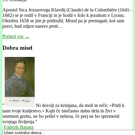
Apostol Srca Jezusovega Klavdij (Claude) de la Colombière (1641–
1682) se je rodil v Franciji in je hodil v šolo k jezuitom v Lyonu.
Oktobra 1658 se jim je pridružil. Moral pa je premagati, kot sam
pravi, hud odpor narave proti…
Preberi vse →
Dobra misel
"
Ni dovolj za kristjana, da moli in reče: »Pridi k
nam tvoje kraljestvo.« Kajti če istočasno slabo dela in živi v
smrtnem grehu, ne bo prišel v nebesa, če prej ne bo spremenil
svojega življenja."
Friderik Baraga