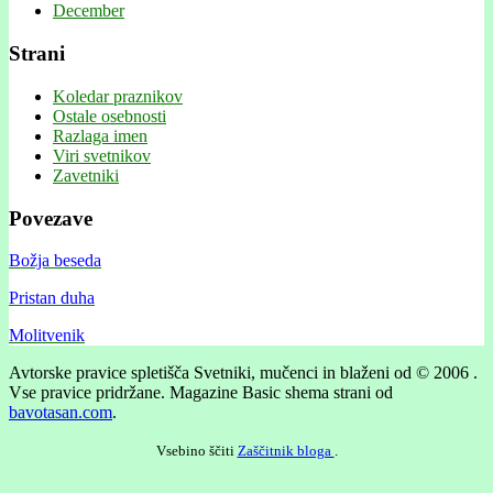
December
Strani
Koledar praznikov
Ostale osebnosti
Razlaga imen
Viri svetnikov
Zavetniki
Povezave
Božja beseda
Pristan duha
Molitvenik
Avtorske pravice spletišča Svetniki, mučenci in blaženi od © 2006 .
Vse pravice pridržane.
Magazine Basic shema strani od
bavotasan.com
.
Vsebino ščiti
Zaščitnik bloga
.