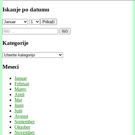
Iskanje po datumu
Prikaži
Išči:
Kategorije
Kategorije
Meseci
Januar
Februar
Marec
April
Maj
Junij
Julij
Avgust
September
Oktober
November