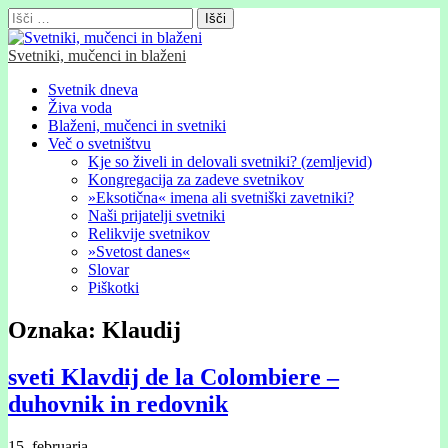
Išči:
Svetniki, mučenci in blaženi
Glavni
Skip
Svetnik dneva
to
Živa voda
meni
content
Blaženi, mučenci in svetniki
Več o svetništvu
Kje so živeli in delovali svetniki? (zemljevid)
Kongregacija za zadeve svetnikov
»Eksotična« imena ali svetniški zavetniki?
Naši prijatelji svetniki
Relikvije svetnikov
»Svetost danes«
Slovar
Piškotki
Oznaka:
Klaudij
sveti Klavdij de la Colombiere –
duhovnik in redovnik
15. februarja