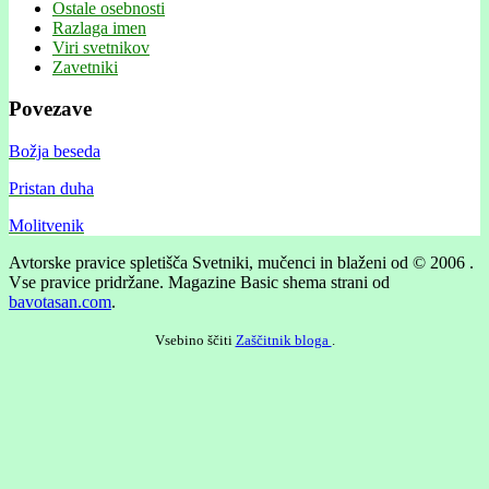
Ostale osebnosti
Razlaga imen
Viri svetnikov
Zavetniki
Povezave
Božja beseda
Pristan duha
Molitvenik
Avtorske pravice spletišča Svetniki, mučenci in blaženi od © 2006 .
Vse pravice pridržane.
Magazine Basic shema strani od
bavotasan.com
.
Vsebino ščiti
Zaščitnik bloga
.