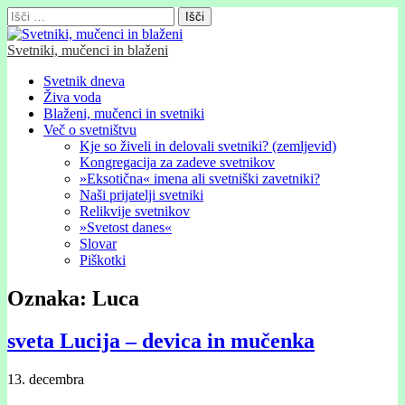
Išči:
Svetniki, mučenci in blaženi
Glavni
Skip
Svetnik dneva
to
Živa voda
meni
content
Blaženi, mučenci in svetniki
Več o svetništvu
Kje so živeli in delovali svetniki? (zemljevid)
Kongregacija za zadeve svetnikov
»Eksotična« imena ali svetniški zavetniki?
Naši prijatelji svetniki
Relikvije svetnikov
»Svetost danes«
Slovar
Piškotki
Oznaka:
Luca
sveta Lucija – devica in mučenka
13. decembra