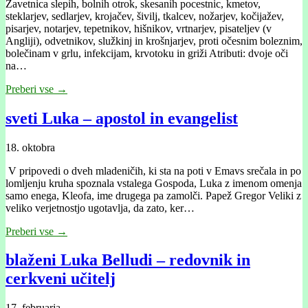
Zavetnica slepih, bolnih otrok, skesanih pocestnic, kmetov,
steklarjev, sedlarjev, krojačev, šivilj, tkalcev, nožarjev, kočijažev,
pisarjev, notarjev, tepetnikov, hišnikov, vrtnarjev, pisateljev (v
Angliji), odvetnikov, služkinj in krošnjarjev, proti očesnim boleznim,
bolečinam v grlu, infekcijam, krvotoku in griži Atributi: dvoje oči
na…
Preberi vse →
sveti Luka – apostol in evangelist
18. oktobra
V pripovedi o dveh mladeničih, ki sta na poti v Emavs srečala in po
lomljenju kruha spoznala vstalega Gospoda, Luka z imenom omenja
samo enega, Kleofa, ime drugega pa zamolči. Papež Gregor Veliki z
veliko verjetnostjo ugotavlja, da zato, ker…
Preberi vse →
blaženi Luka Belludi – redovnik in
cerkveni učitelj
17. februarja