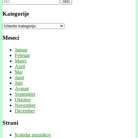
Išči:
Kategorije
Kategorije
Meseci
Januar
Februar
Marec
April
Maj
Junij
Julij
Avgust
September
Oktober
November
December
Strani
Koledar praznikov