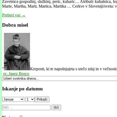
Zavetnica gospodinj, služkinj, peric, kuharic… Atributi: kuhalnica, š
Marte, Martha, Marti, Martica, Martika … Cerkve v Sloveniji/svetu:
Preberi vse →
Dobra misel
"
Kreposti, ki te napolnjujeta s srečo zdaj in v večnosti
sv. Janez Bosco
Iskanje po datumu
Prikaži
Išči: