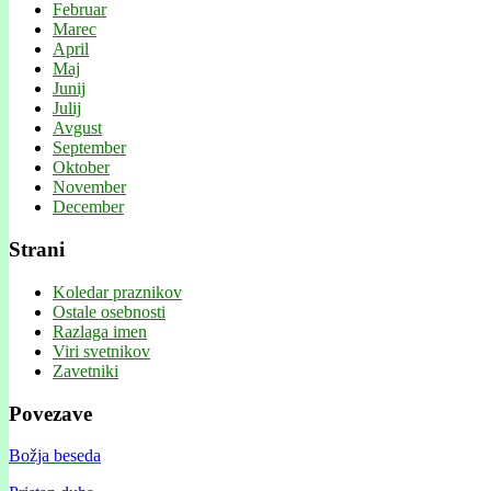
Februar
Marec
April
Maj
Junij
Julij
Avgust
September
Oktober
November
December
Strani
Koledar praznikov
Ostale osebnosti
Razlaga imen
Viri svetnikov
Zavetniki
Povezave
Božja beseda