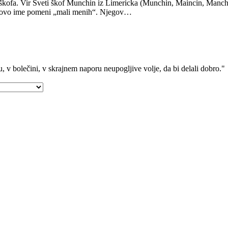
 škofa. Vir Sveti škof Munchin iz Limericka (Munchin, Maincin, Manc
egovo ime pomeni „mali menih“. Njegov…
ju, v bolečini, v skrajnem naporu neupogljive volje, da bi delali dobro."