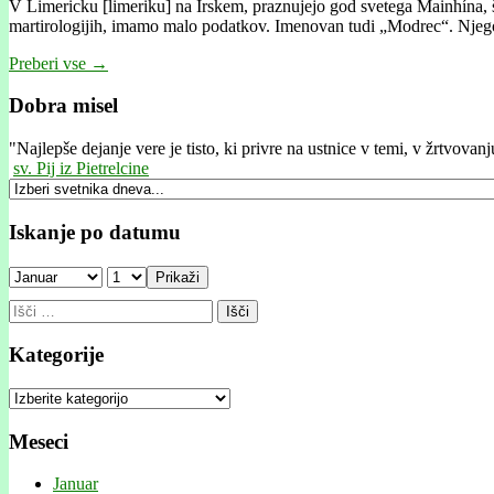
V Limericku [limeriku] na Irskem, praznujejo god svetega Mainhína,
martirologijih, imamo malo podatkov. Imenovan tudi „Modrec“. Nj
Preberi vse →
Dobra misel
"
Najlepše dejanje vere je tisto, ki privre na ustnice v temi, v žrtvovan
sv. Pij iz Pietrelcine
Iskanje po datumu
Prikaži
Išči:
Kategorije
Kategorije
Meseci
Januar