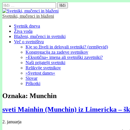
Išči:
Svetniki, mučenci in blaženi
Glavni
Skip
Svetnik dneva
to
Živa voda
meni
content
Blaženi, mučenci in svetniki
Več o svetništvu
Kje so živeli in delovali svetniki? (zemljevid)
Kongregacija za zadeve svetnikov
»Eksotična« imena ali svetniški zavetniki?
Naši prijatelji svetniki
Relikvije svetnikov
»Svetost danes«
Slovar
Piškotki
Oznaka:
Munchin
sveti Mainhin (Munchin) iz Limericka – šk
2. januarja