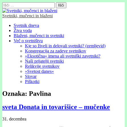
Išči:
Svetniki, mučenci in blaženi
Glavni
Skip
Svetnik dneva
to
Živa voda
meni
content
Blaženi, mučenci in svetniki
Več o svetništvu
Kje so živeli in delovali svetniki? (zemljevid)
Kongregacija za zadeve svetnikov
»Eksotična« imena ali svetniški zavetniki?
Naši prijatelji svetniki
Relikvije svetnikov
»Svetost danes«
Slovar
Piškotki
Oznaka:
Pavlina
sveta Donata in tovarišice – mučenke
31. decembra