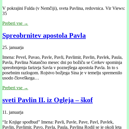
V pokrajini Fulda (v Nemčĳi), sveta Pavlina, redovnica. Vir Views:
35
Preberi vse →
Spreobrnitev apostola Pavla
25. januarja
Imena: Pevel, Pavao, Pavle, Pavli, Pavlimir, Pavlin, Pavlek, Paula,
Pavla, Pavlina Natančno mesec dni po božiču se Cerkev spominja
spreobrnjenja farizeja Savla v poznejšega apostola Pavla. In to s
posebnim razlogom. Rojstvo božjega Sina je v temelju spremenilo
usodo človeškega…
Preberi vse →
sveti Pavlin II. iz Ogleja – škof
11. januarja
“Iz Knjige spodbud” Imena: Pavli, Pavle, Pave, Pavl, Pavlek,
Pavlin, Pavlimir, Pavo, Pavla, Paula, Pavlina Rodil se je okoli leta