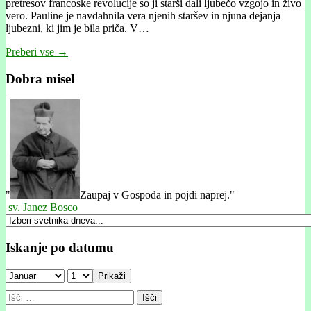
pretresov francoske revolucije so ji starši dali ljubečo vzgojo in živo
vero. Pauline je navdahnila vera njenih staršev in njuna dejanja
ljubezni, ki jim je bila priča. V…
Preberi vse →
Dobra misel
"
Zaupaj v Gospoda in pojdi naprej."
sv. Janez Bosco
Iskanje po datumu
Prikaži
Išči: