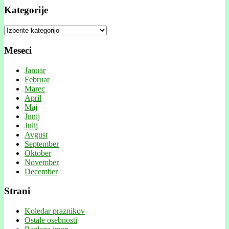
Kategorije
Kategorije
Meseci
Januar
Februar
Marec
April
Maj
Junij
Julij
Avgust
September
Oktober
November
December
Strani
Koledar praznikov
Ostale osebnosti