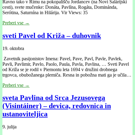
Ravno tako v Rimu na pokopališču Jordancev (na Novi Salárijski
cesti), svete mučenke: Donáta, Pavlína, Rogáta, Dominánda,
Serótina, Saturnína in Hilárija. Vir Views: 35
Preberi vse →
sveti Pavel od Križa – duhovnik
19. oktobra
Zavetnik pasijonistov Imena: Pavel, Pave, Pavl, Pavle, Pavlek,
Pavli, Pavlimir, Pavlo, Paolo, Paula, Pavla, Pavlina, … Sveti Pavel
od Križa se je rodil v Piemontu leta 1694 v družini drobnega
trgovca, obubožanega plemiča. Resna in pobožna mati ga je učila…
Preberi vse →
sveta Pavlina od Srca Jezusovega
(Visintáiner) – devica, redovnica in
ustanoviteljica
9. julija