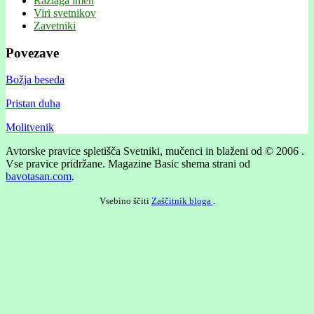
Razlaga imen
Viri svetnikov
Zavetniki
Povezave
Božja beseda
Pristan duha
Molitvenik
Avtorske pravice spletišča Svetniki, mučenci in blaženi od © 2006 .
Vse pravice pridržane.
Magazine Basic shema strani od
bavotasan.com
.
Vsebino ščiti
Zaščitnik bloga
.