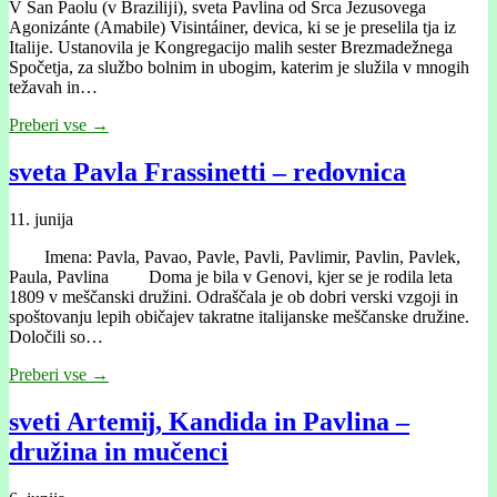
V San Paolu (v Brazilĳi), sveta Pavlina od Srca Jezusovega
Agonizánte (Amabile) Visintáiner, devica, ki se je preselila tja iz
Italĳe. Ustanovila je Kongregacijo malih sester Brezmadežnega
Spočetja, za službo bolnim in ubogim, katerim je služila v mnogih
težavah in…
Preberi vse →
sveta Pavla Frassinetti – redovnica
11. junija
Imena: Pavla, Pavao, Pavle, Pavli, Pavlimir, Pavlin, Pavlek,
Paula, Pavlina Doma je bila v Genovi, kjer se je rodila leta
1809 v meščanski družini. Odraščala je ob dobri verski vzgoji in
spoštovanju lepih običajev takratne italijanske meščanske družine.
Določili so…
Preberi vse →
sveti Artemĳ, Kandida in Pavlina –
družina in mučenci