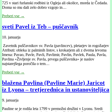
725 v stari furlanski rodbini iz Ogleja ali okolice, morda iz Čedada.
Doma so mu dali zelo dobro vzgojo in…
Preberi vse →
sveti Pavel iz Teb – puščavnik
10. januarja
Zavetnik puščavnikov sv. Pavla (pavlincev), pletarjev in rogožarjev
Atributi: obleka iz palminih listov, s krokarjem ali z dvema levoma
Imena: Pavao, Pavle, Pavli, Pavlimir, Pavlin, Pavlek, Paula, Pavla,
Pavlina »Življenje sv. Pavla, prvega puščavnika« je naslov
najstarejšega poročila o tem…
Preberi vse →
blažena Pavlina (Pavline Marie) Jaricot
iz Lyona – tretjerednica in ustanoviteljica
9. januarja
Pauline se je rodila leta 1799 v premožni družini v Lyonu. Sredi