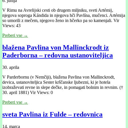
6. junija
V Rimu na Avrelĳski cesti ob drugem miljniku, sveti Artémĳ,
njegova soproga Kándida in njegova hči Pavlína, mučenci. Artémĳa
so umorili z mečem, njegovo ženo in hčerko pa so kamenjali. Vir
Views: 43
Preberi vse →
blažena Pavlina von Mallinckrodt iz
Paderborna – redovna ustanoviteljica
30. aprila
V Parderbornu (v Nemčiji), blažena Pavlina von Mallinckrodt,
devica, ustanoviteljica Sester krščanske ljubezni, ki je hotela
izobraževati revne in slepe dečke, in pomagati bolnim in revnim. (†
30. april 1881) Vir Views: 0
Preberi vse →
sveta Pavlina iz Fulde – redovnica
14. marca