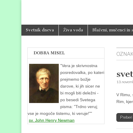
Svetniki, muče
Skip
Glavni
Svetnik dneva
Živa voda
Blaženi, mučenci in 
to
meni
content
DOBRA MISEL
OZNAK
"
Vera je skrivnostna
sve
posredovalka, po kateri
prejmemo božje
13. novem
darove, ki jih sicer ne
bi mogli biti deležni -
V Rimu, 
po besedi Svetega
Rim, kjer
pisma: "Trdno veruj;
vse je mogoče tistemu, ki veruje!""
Preber
sv. John Henry Newman