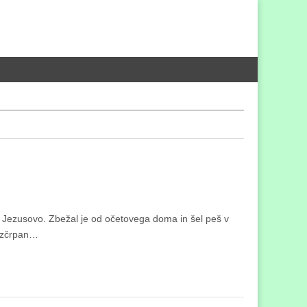
žbo Jezusovo. Zbežal je od očetovega doma in šel peš v
, izčrpan…