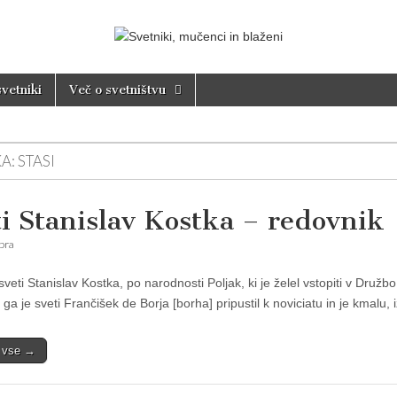
nci in blaženi
svetniki
Več o svetništvu
A:
STASI
ti Stanislav Kostka – redovnik
bra
sveti Stanislav Kostka, po narodnosti Poljak, ki je želel vstopiti v Dru
 ga je sveti Frančišek de Borja [borha] pripustil k noviciatu in je kmalu
i vse →