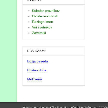
STRANI
Koledar praznikov
Ostale osebnosti
Razlaga imen
Viri svetnikov
Zavetniki
POVEZAVE
Božja beseda
Pristan duha
Molitvenik
Avtorske pravice spletišča Svetniki, mučenci in blaženi od © 2006