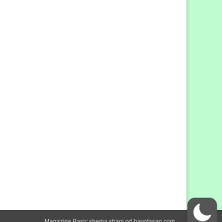
Magazine Basic shema strani od
bavotasan.com
.