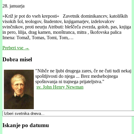
28. januarja
»Križ je pot do vseh kreposti« Zavetnik dominikancev, katoliških
visokih šol, teologov, študentov, knjigarnarjev, izdelovalcev
svinčnikov, proti neurju Atributi: bleščeča zvezda, golob, pas, knjiga
in pero, lilija, drag kamen, monštranca, mitra , škofovska palica
Imena: Tomaž, Tomas, Tomi, Tom,…
Preberi vse →
Dobra misel
"
Nihče ne ljubi drugega zares, če ne čuti tudi nekaj
spoštljivosti do njega ... Brez medsebojnega
spoštovanja ni trajnega prijateljstva."
sv. John Henry Newman
Iskanje po datumu