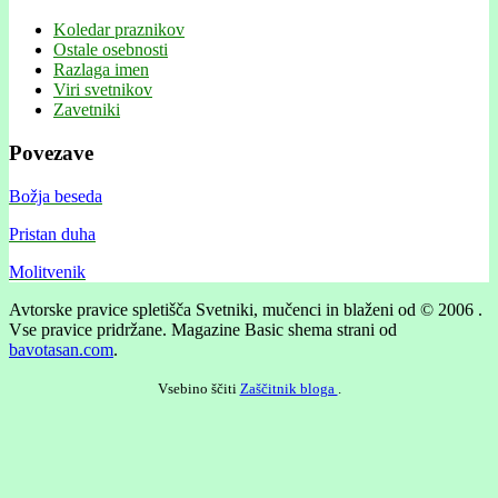
Koledar praznikov
Ostale osebnosti
Razlaga imen
Viri svetnikov
Zavetniki
Povezave
Božja beseda
Pristan duha
Molitvenik
Avtorske pravice spletišča Svetniki, mučenci in blaženi od © 2006 .
Vse pravice pridržane.
Magazine Basic shema strani od
bavotasan.com
.
Vsebino ščiti
Zaščitnik bloga
.