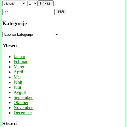
Prikaži
Išči:
Kategorije
Kategorije
Meseci
Januar
Februar
Marec
April
Maj
Junij
Julij
Avgust
September
Oktober
November
December
Strani