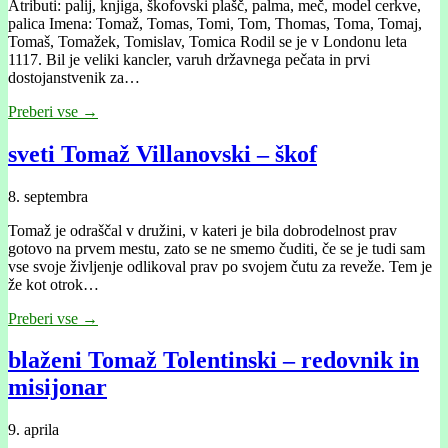
Atributi: palij, knjiga, škofovski plašč, palma, meč, model cerkve,
palica Imena: Tomaž, Tomas, Tomi, Tom, Thomas, Toma, Tomaj,
Tomaš, Tomažek, Tomislav, Tomica Rodil se je v Londonu leta
1117. Bil je veliki kancler, varuh državnega pečata in prvi
dostojanstvenik za…
Preberi vse →
sveti Tomaž Villanovski – škof
8. septembra
Tomaž je odraščal v družini, v kateri je bila dobrodelnost prav
gotovo na prvem mestu, zato se ne smemo čuditi, če se je tudi sam
vse svoje življenje odlikoval prav po svojem čutu za reveže. Tem je
že kot otrok…
Preberi vse →
blaženi Tomaž Tolentinski – redovnik in
misijonar
9. aprila