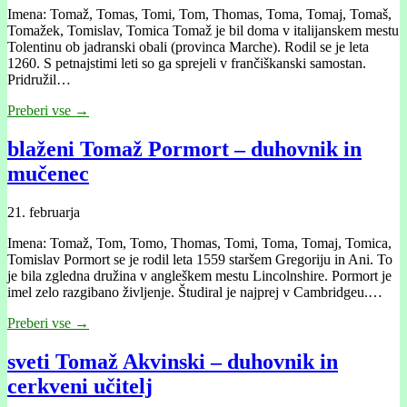
Imena: Tomaž, Tomas, Tomi, Tom, Thomas, Toma, Tomaj, Tomaš,
Tomažek, Tomislav, Tomica Tomaž je bil doma v italijanskem mestu
Tolentinu ob jadranski obali (provinca Marche). Rodil se je leta
1260. S petnajstimi leti so ga sprejeli v frančiškanski samostan.
Pridružil…
Preberi vse →
blaženi Tomaž Pormort – duhovnik in
mučenec
21. februarja
Imena: Tomaž, Tom, Tomo, Thomas, Tomi, Toma, Tomaj, Tomica,
Tomislav Pormort se je rodil leta 1559 staršem Gregoriju in Ani. To
je bila zgledna družina v angleškem mestu Lincolnshire. Pormort je
imel zelo razgibano življenje. Študiral je najprej v Cambridgeu.…
Preberi vse →
sveti Tomaž Akvinski – duhovnik in
cerkveni učitelj