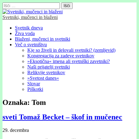
Išči:
Svetniki, mučenci in blaženi
Glavni
Skip
Svetnik dneva
to
Živa voda
meni
content
Blaženi, mučenci in svetniki
Več o svetništvu
Kje so živeli in delovali svetniki? (zemljevid)
Kongregacija za zadeve svetnikov
»Eksotična« imena ali svetniški zavetniki?
Naši prijatelji svetniki
Relikvije svetnikov
»Svetost danes«
Slovar
Piškotki
Oznaka:
Tom
sveti Tomaž Becket – škof in mučenec
29. decembra