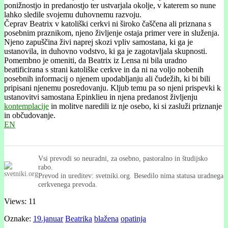
ponižnostjo in predanostjo ter ustvarjala okolje, v katerem so nune
lahko sledile svojemu duhovnemu razvoju.
Čeprav Beatrix v katoliški cerkvi ni široko čaščena ali priznana s
posebnim praznikom, njeno življenje ostaja primer vere in služenja.
Njeno zapuščina živi naprej skozi vpliv samostana, ki ga je
ustanovila, in duhovno vodstvo, ki ga je zagotavljala skupnosti.
Pomembno je omeniti, da Beatrix iz Lensa ni bila uradno
beatificirana s strani katoliške cerkve in da ni na voljo nobenih
posebnih informacij o njenem upodabljanju ali čudežih, ki bi bili
pripisani njenemu posredovanju. Kljub temu pa so njeni prispevki k
ustanovitvi samostana Epinklieu in njena predanost življenju
kontemplacije
in molitve naredili iz nje osebo, ki si zasluži priznanje
in občudovanje.
EN
Vsi prevodi so neuradni, za osebno, pastoralno in študijsko
rabo.
Prevod in ureditev: svetniki.org. Besedilo nima statusa uradnega
cerkvenega prevoda.
Views: 11
Oznake:
19.januar
Beatrika
blažena
opatinja