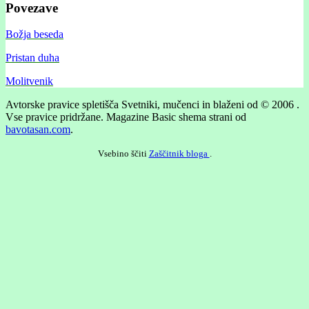
Povezave
Božja beseda
Pristan duha
Molitvenik
Avtorske pravice spletišča Svetniki, mučenci in blaženi od © 2006 .
Vse pravice pridržane.
Magazine Basic shema strani od
bavotasan.com
.
Vsebino ščiti
Zaščitnik bloga
.