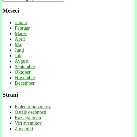
Meseci
Januar
Februar
Marec
April
Maj
Junij
Julij
Avgust
September
Oktober
November
December
Strani
Koledar praznikov
Ostale osebnosti
Razlaga imen
Viri svetnikov
Zavetniki