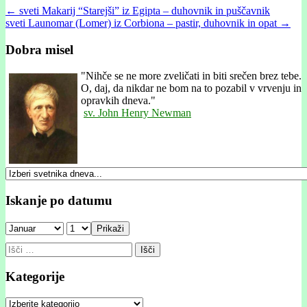
Post
← sveti Makarij “Starejši” iz Egipta – duhovnik in puščavnik
sveti Launomar (Lomer) iz Corbiona – pastir, duhovnik in opat →
navigation
Dobra misel
"
Nihče se ne more zveličati in biti srečen brez tebe.
O, daj, da nikdar ne bom na to pozabil v vrvenju in
opravkih dneva."
sv. John Henry Newman
Iskanje po datumu
Prikaži
Išči:
Kategorije
Kategorije