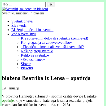
Išči:
Svetniki, mučenci in blaženi
Glavni
Skip
Svetnik dneva
to
Živa voda
meni
content
Blaženi, mučenci in svetniki
Več o svetništvu
Kje so živeli in delovali svetniki? (zemljevid)
Kongregacija za zadeve svetnikov
»Eksotična« imena ali svetniški zavetniki?
Naši prijatelji svetniki
Relikvije svetnikov
»Svetost danes«
Slovar
Piškotki
blažena Beatrika iz Lensa – opatinja
19. januarja
V provinci Hennegau (Hainaut), spomin častite device Beatrike,
opatinje
, ki je v samostanu, katerega je sama sezidala, prejela
cistercijansko obleko in sveto umrla. (†
1218)