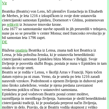
Vir
Beatrika (Beatrix) von Lens, hči plemičev Eustacheja in Elisabeth
de Merbes, je leta 1216 z izkupičkom iz svoje dote ustanovila
cistercijanski samostan Epinlieu, Dornenort v Ghlinu, poimenovan
po
relikviji
iz Jezusove trnovske krone.
Leta 1677 so samostanske stavbe opustili in jih preuredili v trdnjavo,
nune pa so se preselile v center Monsa; med francosko revolucijo je
bil samostan leta 1796 zaprt.
DE
Blažena
opatinja
Beatrika iz Lensa, znana tudi kot Beatrica iz
Lensa, je bila pobožna ženska, ki je ustanovila benediktinski
cistercijanski samostan Epinklieu blizu Monsa v Belgiji. Svoje
življenje je posvetila službi Bogu, postala je nuna v Epinklieu in tam
ostala do svoje smrti.
Beatrix se je rodila v Lensu, v škofiji Arras v Franciji. Njen točen
datum rojstva pa ni znan. Vemo, da je umrla po letu 1216 zaradi
naravnih vzrokov. Podrobnosti o njenem življenju in duhovni poti
niso široko zabeležene, vendar je njena predana zavezanost
verskemu poklicu očitna v ustanovitvi samostana.
Epinklieu je pod vodstvom Beatrix postal center molitve,
razmišljanja in meniškega življenja. Samostan je sledil benediktinski
cistercijanski tradiciji, ki je poudarjala preprost način življenja,
molitev in delo. Pravijo, da je Beatrix vodila skupnost z veliko