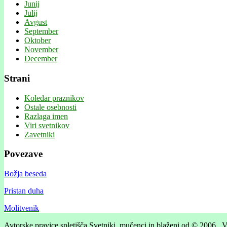
Junij
Julij
Avgust
September
Oktober
November
December
Strani
Koledar praznikov
Ostale osebnosti
Razlaga imen
Viri svetnikov
Zavetniki
Povezave
Božja beseda
Pristan duha
Molitvenik
Avtorske pravice spletišča Svetniki, mučenci in blaženi od © 2006 . V