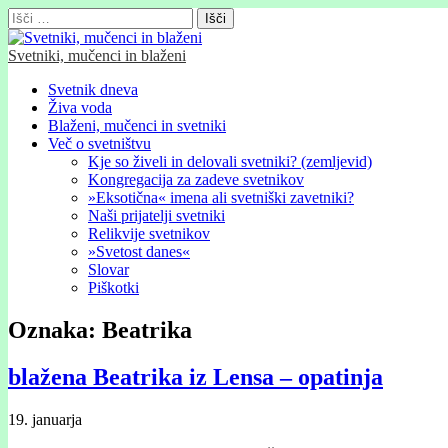
Išči:
Svetniki, mučenci in blaženi
Glavni
Skip
Svetnik dneva
to
Živa voda
meni
content
Blaženi, mučenci in svetniki
Več o svetništvu
Kje so živeli in delovali svetniki? (zemljevid)
Kongregacija za zadeve svetnikov
»Eksotična« imena ali svetniški zavetniki?
Naši prijatelji svetniki
Relikvije svetnikov
»Svetost danes«
Slovar
Piškotki
Oznaka:
Beatrika
blažena Beatrika iz Lensa – opatinja
19. januarja