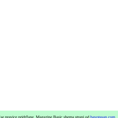
se pravice pridržane.
Magazine Basic shema strani od
bavotasan.com
.