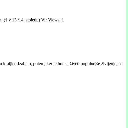
 († v 13./14. stoletju) Vir Views: 1
raljico Izabelo, potem, ker je hotela živeti popolnejše življenje, se