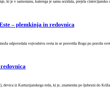
e, ki je v samostanu, katerega je sama sezidala, prejela cistercijansko 
 Este – plemkinja in redovnica
ti moža odpovedala vojvodstvu sveta in se posvetila Bogu po pravilu sve
 redovnica
], devica iz Kartuzĳanskega reda, ki je, znamenita po ljubezni do Križa