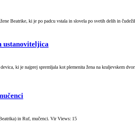
 Beatrike, ki je po padcu vstala in slovela po svetih delih in čudežih.
 ustanoviteljica
evica, ki je najprej spremljala kot plemenita žena na kraljevskem dvoru k
 mučenci
Beatrika) in Ruf, mučenci. Vir Views: 15