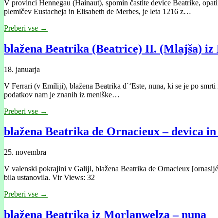
V provinci Hennegau (Hainaut), spomin častite device Beatrike, opatinj
plemičev Eustacheja in Elisabeth de Merbes, je leta 1216 z…
Preberi vse →
blažena Beatrika (Beatrice) II. (Mlajša) iz
18. januarja
V Ferrari (v Emílĳi), blažena Beatrika d´‘Este, nuna, ki se je po smr
podatkov nam je znanih iz meniške…
Preberi vse →
blažena Beatrika de Ornacieux – devica in
25. novembra
V valenski pokrajini v Galĳi, blažena Beatrika de Ornacieux [ornasĳé
bila ustanovila. Vir Views: 32
Preberi vse →
blažena Beatrika iz Morlanwelza – nuna