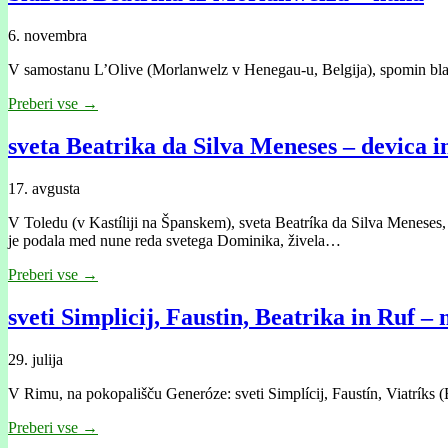
6. novembra
V samostanu L’Olive (Morlanwelz v Henegau-u, Belgija), spomin blažene
Preberi vse →
sveta Beatrika da Silva Meneses – devica in
17. avgusta
V Toledu (v Kastíliji na Španskem), sveta Beatríka da Silva Meneses, d
je podala med nune reda svetega Dominika, živela…
Preberi vse →
sveti Simplicij, Faustin, Beatrika in Ruf –
29. julija
V Rimu, na pokopališču Generóze: sveti Simplícij, Faustín, Viatríks (
Preberi vse →