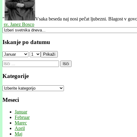
"
Vsaka beseda naj nosi pečat ljubezni. Blagost v govo
sv. Janez Bosco
Iskanje po datumu
Prikaži
Išči:
Kategorije
Kategorije
Meseci
Januar
Februar
Marec
April
Maj