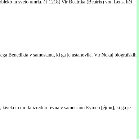
obleko in sveto umrla. († 1218) Vir Beatrika (Beatrix) von Lens, hči
tega Benedikta v samostanu, ki ga je ustanovila. Vir Nekaj biografskih
, živela in umrla izredno revna v samostanu Eymeu [éjmu], ki ga je