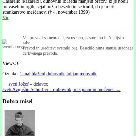
Casarello [kazarélo], duhovnik iz Reda manjših bratov, ki je hodil
po vaseh in trgih, sejal božjo besedo in se trudil, da je miril
strankarstvo meščanov. († 4. november 1399)
Vir
Vsi prevodi so neuradni, za osebno, pastoralno in študijsko
rabo.
Prevod in ureditev: svetniki.org. Besedilo nima statusa uradnega
cerkvenega prevoda.
Views: 6
Oznake:
1.maj
blaženi
duhovnik
Julijan
redovnik
Post
← sveti Jožef – delavec
sveti Avguštin Schöffler – duhovnik, misijonar in mučenec →
navigation
Dobra misel