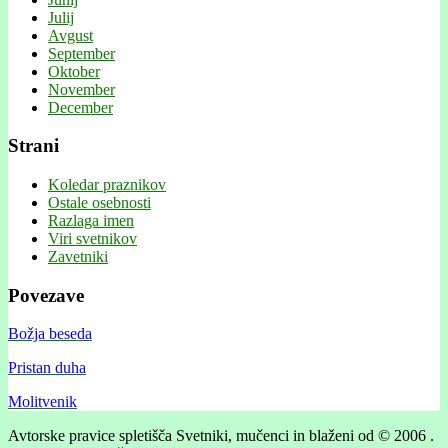
Julij
Avgust
September
Oktober
November
December
Strani
Koledar praznikov
Ostale osebnosti
Razlaga imen
Viri svetnikov
Zavetniki
Povezave
Božja beseda
Pristan duha
Molitvenik
Avtorske pravice spletišča Svetniki, mučenci in blaženi od © 2006 .