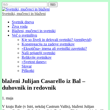
Išči:
Svetniki, mučenci in blaženi
Glavni
Skip
Svetnik dneva
to
Živa voda
meni
content
Blaženi, mučenci in svetniki
Več o svetništvu
Kje so živeli in delovali svetniki? (zemljevid)
Kongregacija za zadeve svetnikov
»Eksotična« imena ali svetniški zavetniki?
Naši prijatelji svetniki
Relikvije svetnikov
»Svetost danes«
Slovar
Piškotki
blaženi Julijan Casarello iz Bal –
duhovnik in redovnik
1. maja
V kraju Bale (v Istri, nekdaj Castrum Vallis), blaženi Julijan