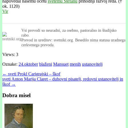
napovedal našemu očetu
svetemu Štefanu
prihodnji razvoj reda. (†
ok. 1120)
Vir
Vsi prevodi so neuradni, za osebno, pastoralno in študijsko
rabo.
Prevod in ureditev: svetniki.org. Besedilo nima statusa uradnega
cerkvenega prevoda.
Views: 3
Oznake:
24.oktober
blaženi
Mansuet
menih
ustanovitelj
Post
← sveti Prokl Carigrajski – škof
sveti Anton Marija Claret – duhovni pisatelj, redovni ustanovitelj in
navigation
škof →
Dobra misel