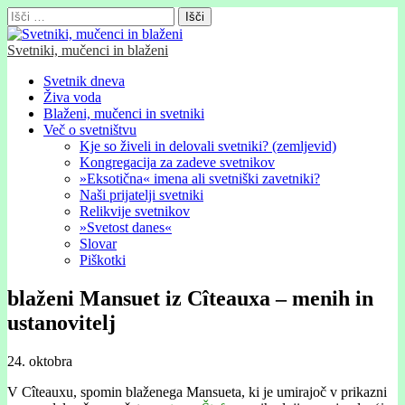
Išči:
Svetniki, mučenci in blaženi
Glavni
Skip
Svetnik dneva
to
Živa voda
meni
content
Blaženi, mučenci in svetniki
Več o svetništvu
Kje so živeli in delovali svetniki? (zemljevid)
Kongregacija za zadeve svetnikov
»Eksotična« imena ali svetniški zavetniki?
Naši prijatelji svetniki
Relikvije svetnikov
»Svetost danes«
Slovar
Piškotki
blaženi Mansuet iz Cîteauxa – menih in
ustanovitelj
24. oktobra
V Cîteauxu, spomin blaženega Mansueta, ki je umirajoč v prikazni