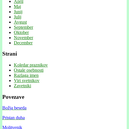
April
Maj
Junij
Julij
Avgust
September
Oktober
November
December
Strani
Koledar praznikov
Ostale osebnosti
Razlaga imen
Viri svetnikov
Zavetniki
Povezave
Božja beseda
Pristan duha
Molitvenik