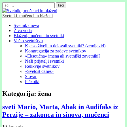
Išči:
Svetniki, mučenci in blaženi
Glavni
Skip
Svetnik dneva
to
Živa voda
meni
content
Blaženi, mučenci in svetniki
Več o svetništvu
Kje so živeli in delovali svetniki? (zemljevid)
Kongregacija za zadeve svetnikov
»Eksotična« imena ali svetniški zavetniki?
Naši prijatelji svetniki
Relikvije svetnikov
»Svetost danes«
Slovar
Piškotki
Kategorija:
žena
sveti Mario, Marta, Abak in Audifaks iz
Perzije – zakonca in sinova, mučenci
19. januarja