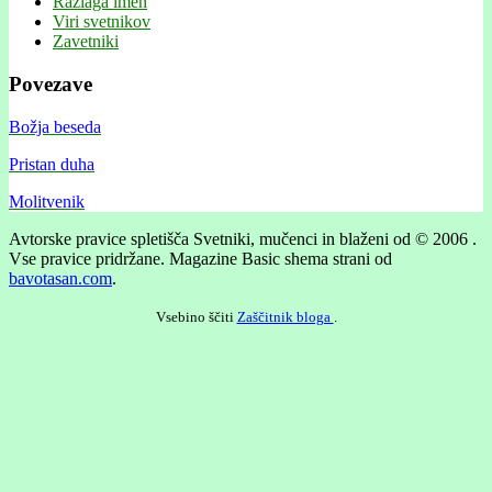
Razlaga imen
Viri svetnikov
Zavetniki
Povezave
Božja beseda
Pristan duha
Molitvenik
Avtorske pravice spletišča Svetniki, mučenci in blaženi od © 2006 .
Vse pravice pridržane.
Magazine Basic shema strani od
bavotasan.com
.
Vsebino ščiti
Zaščitnik bloga
.