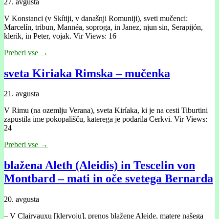
27. avgusta
V Konstanci (v Skítiji, v današnji Romuniji), sveti mučenci:
Marcelín, tribun, Mannéa, soproga, in Janez, njun sin, Serapijón,
klerik, in Peter, vojak. Vir Views: 16
Preberi vse →
sveta Kiriaka Rimska – mučenka
21. avgusta
V Rimu (na ozemlju Verana), sveta Kiríaka, ki je na cesti Tiburtini
zapustila ime pokopališču, katerega je podarila Cerkvi. Vir Views:
24
Preberi vse →
blažena Aleth (Aleidis) in Tescelin von
Montbard – mati in oče svetega Bernarda
20. avgusta
– V Clairvauxu [klervoju], prenos blažene Aleide, matere našega