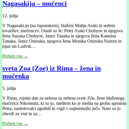
Nagasakija – mučenci
12. julija
V Nagasaki-ju (na Japonskem), blaženi Matija Araki in sedem
tovarišev, mučencev. Ostali so še: Peter Araki Chobyoe in njegova
žena Suzana Chobyoe, Janez Tanaka in njegova žena Katarina
Tanaka, Janez Onizuka, njegova žena Monika Onizuka Naizen in
njun sin Ludvik…
Preberi vse →
sveta Zoa (Zoe) iz Rima – žena in
mučenka
5. julija
V Rimu, rojstni dan za nebesa za nebesa svete Zóe, žene blaženega
mučenca Nikostrata, ki so jo, medtem ko je molila na grobu apostola
Petra, zasledovalci zgrabili in vrgli v najtemnejšo ječo. Nato so jo
obesili za vrat in za…
Preberi vse →