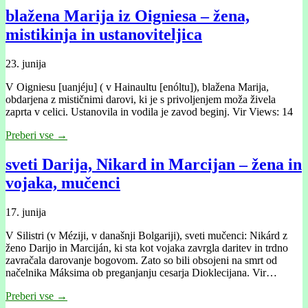
blažena Marija iz Oigniesa – žena,
mistikinja in ustanoviteljica
23. junija
V Oigniesu [uanjéju] ( v Hainaultu [enóltu]), blažena Marija,
obdarjena z mističnimi darovi, ki je s privoljenjem moža živela
zaprta v celici. Ustanovila in vodila je zavod beginj. Vir Views: 14
Preberi vse →
sveti Darija, Nikard in Marcijan – žena in
vojaka, mučenci
17. junija
V Silistri (v Méziji, v današnji Bolgariji), sveti mučenci: Nikárd z
ženo Darijo in Marciján, ki sta kot vojaka zavrgla daritev in trdno
zavračala darovanje bogovom. Zato so bili obsojeni na smrt od
načelnika Máksima ob preganjanju cesarja Dioklecijana. Vir…
Preberi vse →