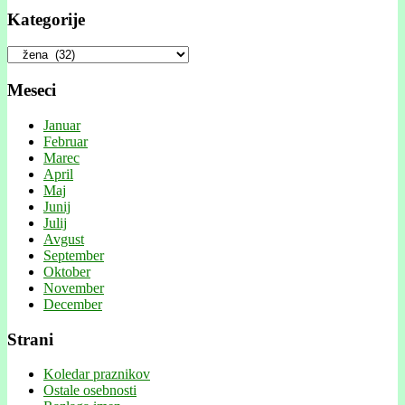
Kategorije
Kategorije
Meseci
Januar
Februar
Marec
April
Maj
Junij
Julij
Avgust
September
Oktober
November
December
Strani
Koledar praznikov
Ostale osebnosti