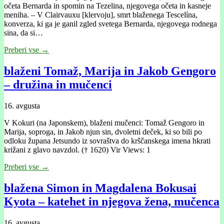
očeta Bernarda in spomin na Tezelina, njegovega očeta in kasneje
meniha. – V Clairvauxu [klervoju], smrt blaženega Tescelína,
konverza, ki ga je ganil zgled svetega Bernarda, njegovega rodnega
sina, da si…
Preberi vse →
blaženi Tomaž, Marija in Jakob Gengoro
– družina in mučenci
16. avgusta
V Kokuri (na Japonskem), blaženi mučenci: Tomaž Gengoro in
Marija, soproga, in Jakob njun sin, dvoletni deček, ki so bili po
odloku župana Jetsundo iz sovraštva do krščanskega imena hkrati
križani z glavo navzdol. († 1620) Vir Views: 1
Preberi vse →
blažena Simon in Magdalena Bokusai
Kyota – katehet in njegova žena, mučenca
16. avgusta