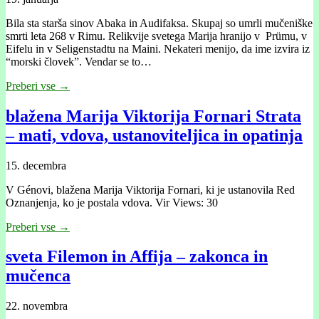
Bila sta starša sinov Abaka in Audifaksa. Skupaj so umrli mučeniške
smrti leta 268 v Rimu. Relikvije svetega Marija hranijo v Prümu, v
Eifelu in v Seligenstadtu na Maini. Nekateri menijo, da ime izvira iz
“morski človek”. Vendar se to…
Preberi vse →
blažena Marija Viktorija Fornari Strata
– mati, vdova, ustanoviteljica in opatinja
15. decembra
V Génovi, blažena Marija Viktorija Fornari, ki je ustanovila Red
Oznanjenja, ko je postala vdova. Vir Views: 30
Preberi vse →
sveta Filemon in Affija – zakonca in
mučenca
22. novembra