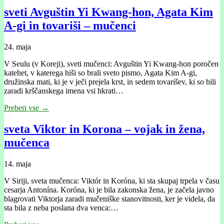
sveti Avguštin Yi Kwang-hon, Agata Kim
A-gi in tovariši – mučenci
24. maja
V Seulu (v Koreji), sveti mučenci: Avguštin Yi Kwang-hon poročen
katehet, v katerega hiši so brali sveto pismo, Agata Kim A-gi,
družinska mati, ki je v ječi prejela krst, in sedem tovarišev, ki so bili
zaradi krščanskega imena vsi hkrati…
Preberi vse →
sveta Viktor in Korona – vojak in žena,
mučenca
14. maja
V Siriji, sveta mučenca: Viktór in Koróna, ki sta skupaj trpela v času
cesarja Antonína. Koróna, ki je bila zakonska žena, je začela javno
blagrovati Viktorja zaradi mučeniške stanovitnosti, ker je videla, da
sta bila z neba poslana dva venca:…