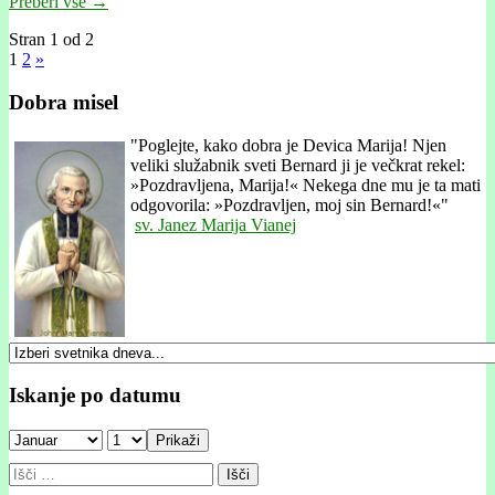
Preberi vse →
Stran 1 od 2
1
2
»
Dobra misel
"
Poglejte, kako dobra je Devica Marija! Njen
veliki služabnik sveti Bernard ji je večkrat rekel:
»Pozdravljena, Marija!« Nekega dne mu je ta mati
odgovorila: »Pozdravljen, moj sin Bernard!«"
sv. Janez Marija Vianej
Iskanje po datumu
Prikaži
Išči: