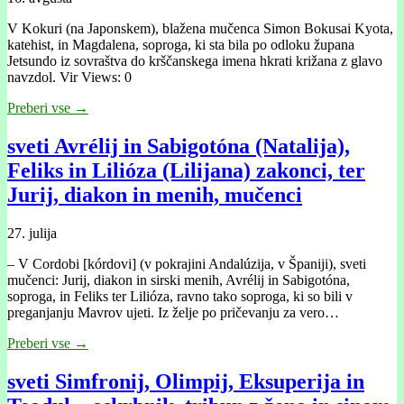
V Kokuri (na Japonskem), blažena mučenca Simon Bokusai Kyota,
katehist, in Magdalena, soproga, ki sta bila po odloku župana
Jetsundo iz sovraštva do krščanskega imena hkrati križana z glavo
navzdol. Vir Views: 0
Preberi vse →
sveti Avrélij in Sabigotóna (Natalija),
Feliks in Lilióza (Lilijana) zakonci, ter
Jurij, diakon in menih, mučenci
27. julija
– V Cordobi [kórdovi] (v pokrajini Andalúzija, v Španiji), sveti
mučenci: Jurij, diakon in sirski menih, Avrélij in Sabigotóna,
soproga, in Feliks ter Lilióza, ravno tako soproga, ki so bili v
preganjanju Mavrov ujeti. Iz želje po pričevanju za vero…
Preberi vse →
sveti Simfronij, Olimpij, Eksuperija in