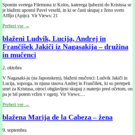
Spomin svetega Filemona iz Kolos, katerega ljubezni do Kristusa se
je blaženi apostol Pavel veselil, in ki se časti skupaj z ženo sveto
Affíjo (Apijo). Vir Views: 21
Preberi vse →
blaženi Ludvik, Lucija, Andrej in
Frančišek Jakiči iz Nagasakija – družina
in mučenci
2. oktobra
V Nagasaki-ju (na Japonskem), blaženi mučenci: Ludvik Jakiči in
Lucija, soproga, in njuna sinova Andrej in Frančišek, ki so pretrpeli
smrt za Kristusa, otroci obglavljeni skupaj z materjo pred očetom, on
pa je bil potem vržen v ogenj. Vir Views:…
Preberi vse →
blažena Marija de la Cabeza – žena
9. septembra