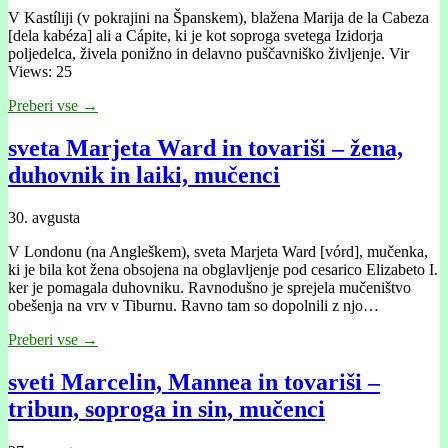
V Kastíliji (v pokrajini na Španskem), blažena Marija de la Cabeza
[dela kabéza] ali a Cápite, ki je kot soproga svetega Izidorja
poljedelca, živela ponižno in delavno puščavniško življenje. Vir
Views: 25
Preberi vse →
sveta Marjeta Ward in tovariši – žena,
duhovnik in laiki, mučenci
30. avgusta
V Londonu (na Angleškem), sveta Marjeta Ward [vórd], mučenka,
ki je bila kot žena obsojena na obglavljenje pod cesarico Elizabeto I.
ker je pomagala duhovniku. Ravnodušno je sprejela mučeništvo
obešenja na vrv v Tiburnu. Ravno tam so dopolnili z njo…
Preberi vse →
sveti Marcelin, Mannea in tovariši –
tribun, soproga in sin, mučenci