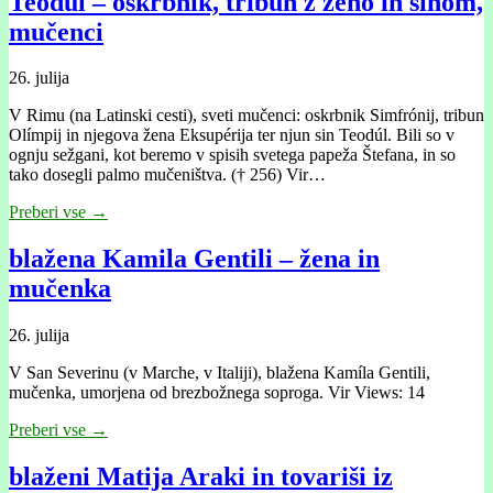
Teodul – oskrbnik, tribun z ženo in sinom,
mučenci
26. julija
V Rimu (na Latinski cesti), sveti mučenci: oskrbnik Simfrónij, tribun
Olímpij in njegova žena Eksupérija ter njun sin Teodúl. Bili so v
ognju sežgani, kot beremo v spisih svetega papeža Štefana, in so
tako dosegli palmo mučeništva. († 256) Vir…
Preberi vse →
blažena Kamila Gentili – žena in
mučenka
26. julija
V San Severinu (v Marche, v Italiji), blažena Kamíla Gentili,
mučenka, umorjena od brezbožnega soproga. Vir Views: 14
Preberi vse →
blaženi Matija Araki in tovariši iz