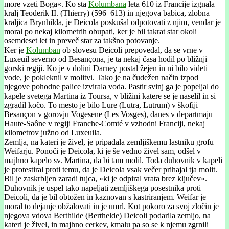
more vzeti Boga«. Ko sta
Kolumbana
leta 610 iz Francije izgnala
kralj Teoderik II. (Thierry) (596–613) in njegova babica, zlobna
kraljica Brynhilda, je Deicola poskušal odpotovati z njim, vendar je
moral po nekaj kilometrih obupati, ker je bil takrat star okoli
osemdeset let in preveč star za takšno potovanje.
Ker je
Kolumban
ob slovesu Deicoli prepovedal, da se vrne v
Luxeuil severno od Besançona, je ta nekaj časa hodil po bližnji
gorski regiji. Ko je v dolini Darney postal žejen in ni bilo videti
vode, je pokleknil v molitvi. Tako je na čudežen način izpod
njegove pohodne palice izvirala voda. Pastir svinj ga je popeljal do
kapele svetega Martina iz Toursa, v bližini katere se je naselil in si
zgradil kočo. To mesto je bilo Lure (Lutra, Lutrum) v škofiji
Besançon v gorovju Vogesene (Les Vosges), danes v departmaju
Haute-Saône v regiji Franche-Comté v vzhodni Franciji, nekaj
kilometrov južno od Luxeuila.
Zemlja, na kateri je živel, je pripadala zemljiškemu lastniku grofu
Weifarju. Ponoči je Deicola, ki je še vedno živel sam, odšel v
majhno kapelo sv. Martina, da bi tam molil. Toda duhovnik v kapeli
je protestiral proti temu, da je Deicola vsak večer prihajal tja molit.
Bil je zaskrbljen zaradi tujca, »ki je odpiral vrata brez ključev«.
Duhovnik je uspel tako napeljati zemljiškega posestnika proti
Deicoli, da je bil obtožen in kaznovan s kastriranjem. Weifar je
moral to dejanje obžalovati in je umrl. Kot pokoro za svoj zločin je
njegova vdova Berthilde (Berthelde) Deicoli podarila zemljo, na
kateri je živel, in majhno cerkev, kmalu pa so se k njemu zgrnili