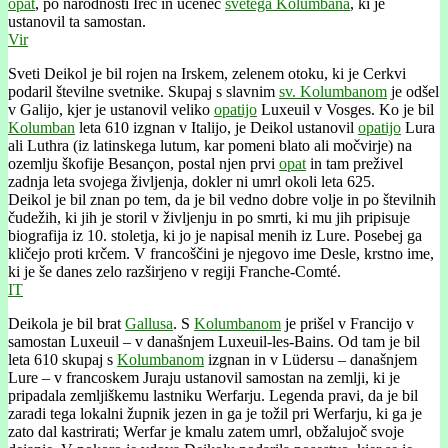
opat
, po narodnosti Irec in učenec
svetega Kolumbána
, ki je
ustanovil ta samostan.
Vir
Sveti Deikol je bil rojen na Irskem, zelenem otoku, ki je Cerkvi
podaril številne svetnike. Skupaj s slavnim
sv. Kolumbanom
je odšel
v Galijo, kjer je ustanovil veliko
opatijo
Luxeuil v Vosges. Ko je bil
Kolumban
leta 610 izgnan v Italijo, je Deikol ustanovil
opatijo
Lura
ali Luthra (iz latinskega lutum, kar pomeni blato ali močvirje) na
ozemlju škofije Besançon, postal njen prvi
opat
in tam preživel
zadnja leta svojega življenja, dokler ni umrl okoli leta 625.
Deikol je bil znan po tem, da je bil vedno dobre volje in po številnih
čudežih, ki jih je storil v življenju in po smrti, ki mu jih pripisuje
biografija iz 10. stoletja, ki jo je napisal menih iz Lure. Posebej ga
kličejo proti krčem. V francoščini je njegovo ime Desle, krstno ime,
ki je še danes zelo razširjeno v regiji Franche-Comté.
IT
Deikola je bil brat
Gallusa
. S
Kolumbanom
je prišel v Francijo v
samostan Luxeuil – v današnjem Luxeuil-les-Bains. Od tam je bil
leta 610 skupaj s
Kolumbanom
izgnan in v Lüdersu – današnjem
Lure – v francoskem Juraju ustanovil samostan na zemlji, ki je
pripadala zemljiškemu lastniku Werfarju. Legenda pravi, da je bil
zaradi tega lokalni župnik jezen in ga je tožil pri Werfarju, ki ga je
zato dal kastrirati; Werfar je kmalu zatem umrl, obžalujoč svoje