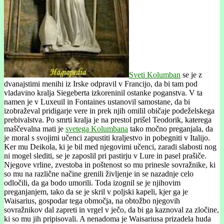
Sveti Kolumban
se je z
dvanajstimi menihi iz Irske odpravil v Francijo, da bi tam pod
vladavino kralja Siegeberta izkoreninil ostanke poganstva. V ta
namen je v Luxeuil in Fontaines ustanovil samostane, da bi
izobraževal pridigarje vere in prek njih omilil običaje podeželskega
prebivalstva. Po smrti kralja je na prestol prišel Teodorik, katerega
maščevalna mati je
svetega Kolumbana
tako močno preganjala, da
je moral s svojimi učenci zapustiti kraljestvo in pobegniti v Italijo.
Ker mu Deikola, ki je bil med njegovimi učenci, zaradi slabosti nog
ni mogel slediti, se je zaposlil pri pastirju v Lure in pasel prašiče.
Njegove vrline, zvestoba in poštenost so mu prinesle sovražnike, ki
so mu na različne načine grenili življenje in se nazadnje celo
odločili, da ga bodo umorili. Toda izognil se je njihovim
preganjanjem, tako da se je skril v poljski kapeli, kjer ga je
Waisarius, gospodar tega območja, na obtožbo njegovih
sovražnikov dal zapreti in vrgel v ječo, da bi ga kaznoval za zločine,
ki so mu jih pripisovali. A nenadoma je Waisariusa prizadela huda