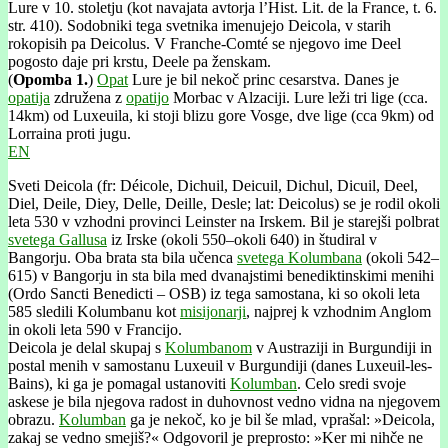
Lure v 10. stoletju (kot navajata avtorja l’Hist. Lit. de la France, t. 6.
str. 410). Sodobniki tega svetnika imenujejo Deicola, v starih
rokopisih pa Deicolus. V Franche-Comté se njegovo ime Deel
pogosto daje pri krstu, Deele pa ženskam.
(
Opomba 1.
)
Opat
Lure je bil nekoč princ cesarstva. Danes je
opatija
združena z
opatijo
Morbac v Alzaciji. Lure leži tri lige (cca.
14km) od Luxeuila, ki stoji blizu gore Vosge, dve lige (cca 9km) od
Lorraina proti jugu.
EN
Sveti Deicola (fr: Déicole, Dichuil, Deicuil, Dichul, Dicuil, Deel,
Diel, Deile, Diey, Delle, Deille, Desle; lat: Deicolus) se je rodil okoli
leta 530 v vzhodni provinci Leinster na Irskem. Bil je starejši polbrat
svetega Gallusa
iz Irske (okoli 550–okoli 640) in študiral v
Bangorju. Oba brata sta bila učenca
svetega Kolumbana
(okoli 542–
615) v Bangorju in sta bila med dvanajstimi benediktinskimi menihi
(Ordo Sancti Benedicti – OSB) iz tega samostana, ki so okoli leta
585 sledili Kolumbanu kot
misijonarji
, najprej k vzhodnim Anglom
in okoli leta 590 v Francijo.
Deicola je delal skupaj s
Kolumbanom
v Austraziji in Burgundiji in
postal menih v samostanu Luxeuil v Burgundiji (danes Luxeuil-les-
Bains), ki ga je pomagal ustanoviti
Kolumban
. Celo sredi svoje
askese je bila njegova radost in duhovnost vedno vidna na njegovem
obrazu.
Kolumban
ga je nekoč, ko je bil še mlad, vprašal: »Deicola,
zakaj se vedno smejiš?« Odgovoril je preprosto: »Ker mi nihče ne