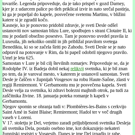
tovariše. Legenda pripoveduje, da je tako prispel v gozd Darney,
kjer je z udarcem palice po tleh priklical izvir in nato srečal pastirja,
ki ga je popeljal do kapele, posvečene svetemu Martinu, v bližini
katere si je zgradil kočo.
Kasneje, ko je ponovno pridobil zdravje, je sveti Desle odšel
ustanoviti nov samostan blizu Lure, spodbujen s strani Clotaire II, ki
mu je podaril obsežno posestvo. Tam je ponovno uvedel pravila iz
Luxeuila, jih nekoliko omilil in jih približal pravilom svetega
Benedikta, ki so se začela širiti po Zahodu. Sveti Desle se je nato
odpravil na potovanje v Rim, da bi papež odobril njegovo pravilo.
Umrl je leta 625.
Samostan v Lure je bil cilj številnih romarjev. Pripoveduje se, da je
Rodolphe IV. iz Badeja dobil nekaj
relikvij
svetnika, ki je bil znan
po tem, da je varoval mesto, v katerem je ustanovil samostan. Sveti
Desle je čaščen v župnijah Vosgesov na robu Haute-Saône, zlasti v
regiji Remiremont. V Gerbamontu mu je posvečena kapela. Sveti
Desle velja za svetnika, ki zdravi bolezni majhnih otrok, pa tudi za
zaščitnika živine. 18. januarja poteka romanje h kapeli v
Gerbamontu.
Njegov spomin se ohranja tudi v: Plombières-les-Bains s cerkvijo
Saint Amé in Saint Blaise; Remiremont; Hadol ter v več drugih
vaseh v Loreni.
V 17. stoletju je Del, verjetno zaradi priljubljenosti svetnika Desleja
ali svetnika Dela, postalo osebno ime, kot dokazujejo nekateri
župnijski registri v Vosgesih. Danes je ime Del izpadlo iz rabe,