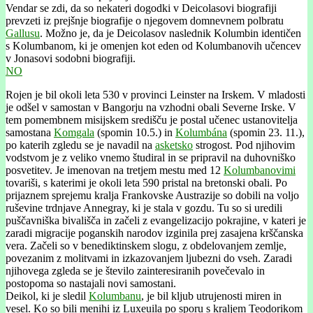
Vendar se zdi, da so nekateri dogodki v Deicolasovi biografiji
prevzeti iz prejšnje biografije o njegovem domnevnem polbratu
Gallusu
. Možno je, da je Deicolasov naslednik Kolumbin identičen
s Kolumbanom, ki je omenjen kot eden od Kolumbanovih učencev
v Jonasovi sodobni biografiji.
NO
Rojen je bil okoli leta 530 v provinci Leinster na Irskem. V mladosti
je odšel v samostan v Bangorju na vzhodni obali Severne Irske. V
tem pomembnem misijskem središču je postal učenec ustanovitelja
samostana
Komgala
(spomin 10.5.) in
Kolumbána
(spomin 23. 11.),
po katerih zgledu se je navadil na
asketsko
strogost. Pod njihovim
vodstvom je z veliko vnemo študiral in se pripravil na duhovniško
posvetitev. Je imenovan na tretjem mestu med 12
Kolumbanovimi
tovariši, s katerimi je okoli leta 590 pristal na bretonski obali. Po
prijaznem sprejemu kralja Frankovske Austrazije so dobili na voljo
ruševine trdnjave Annegray, ki je stala v gozdu. Tu so si uredili
puščavniška bivališča in začeli z evangelizacijo pokrajine, v kateri je
zaradi migracije poganskih narodov izginila prej zasajena krščanska
vera. Začeli so v benediktinskem slogu, z obdelovanjem zemlje,
povezanim z molitvami in izkazovanjem ljubezni do vseh. Zaradi
njihovega zgleda se je število zainteresiranih povečevalo in
postopoma so nastajali novi samostani.
Deikol, ki je sledil
Kolumbanu
, je bil kljub utrujenosti miren in
vesel. Ko so bili menihi iz Luxeuila po sporu s kraljem Teodorikom