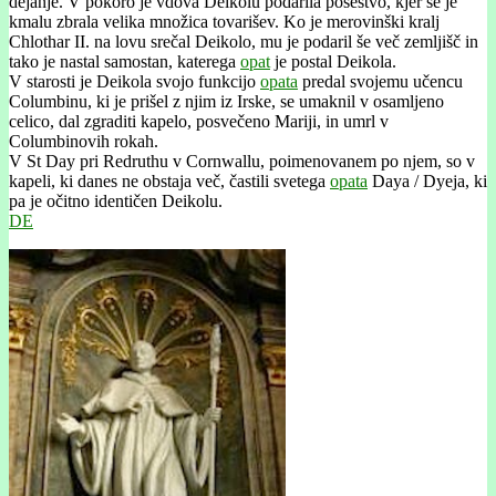
dejanje. V pokoro je vdova Deikolu podarila posestvo, kjer se je
kmalu zbrala velika množica tovarišev. Ko je merovinški kralj
Chlothar II. na lovu srečal Deikolo, mu je podaril še več zemljišč in
tako je nastal samostan, katerega
opat
je postal Deikola.
V starosti je Deikola svojo funkcijo
opata
predal svojemu učencu
Columbinu, ki je prišel z njim iz Irske, se umaknil v osamljeno
celico, dal zgraditi kapelo, posvečeno Mariji, in umrl v
Columbinovih rokah.
V St Day pri Redruthu v Cornwallu, poimenovanem po njem, so v
kapeli, ki danes ne obstaja več, častili svetega
opata
Daya / Dyeja, ki
pa je očitno identičen Deikolu.
DE