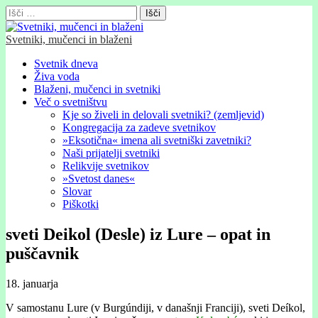
Išči:
Svetniki, mučenci in blaženi
Glavni
Skip
Svetnik dneva
to
Živa voda
meni
content
Blaženi, mučenci in svetniki
Več o svetništvu
Kje so živeli in delovali svetniki? (zemljevid)
Kongregacija za zadeve svetnikov
»Eksotična« imena ali svetniški zavetniki?
Naši prijatelji svetniki
Relikvije svetnikov
»Svetost danes«
Slovar
Piškotki
sveti Deikol (Desle) iz Lure – opat in
puščavnik
18. januarja
V samostanu Lure (v Burgúndiji, v današnji Franciji), sveti Deíkol,