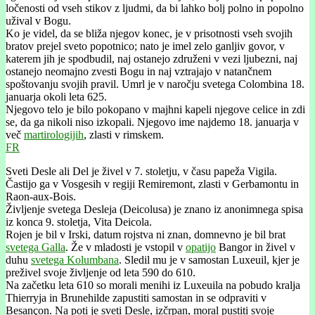
ločenosti od vseh stikov z ljudmi, da bi lahko bolj polno in popolno
užival v Bogu.
Ko je videl, da se bliža njegov konec, je v prisotnosti vseh svojih
bratov prejel sveto popotnico; nato je imel zelo ganljiv govor, v
katerem jih je spodbudil, naj ostanejo združeni v vezi ljubezni, naj
ostanejo neomajno zvesti Bogu in naj vztrajajo v natančnem
spoštovanju svojih pravil. Umrl je v naročju svetega Colombina 18.
januarja okoli leta 625.
Njegovo telo je bilo pokopano v majhni kapeli njegove celice in zdi
se, da ga nikoli niso izkopali. Njegovo ime najdemo 18. januarja v
več
martirologijih
, zlasti v rimskem.
FR
Sveti Desle ali Del je živel v 7. stoletju, v času papeža Vigila.
Častijo ga v Vosgesih v regiji Remiremont, zlasti v Gerbamontu in
Raon-aux-Bois.
Življenje svetega Desleja (Deicolusa) je znano iz anonimnega spisa
iz konca 9. stoletja, Vita Deicola.
Rojen je bil v Irski, datum rojstva ni znan, domnevno je bil brat
svetega Galla
. Že v mladosti je vstopil v
opatijo
Bangor in živel v
duhu
svetega Kolumbana
. Sledil mu je v samostan Luxeuil, kjer je
preživel svoje življenje od leta 590 do 610.
Na začetku leta 610 so morali menihi iz Luxeuila na pobudo kralja
Thierryja in Brunehilde zapustiti samostan in se odpraviti v
Besançon. Na poti je sveti Desle, izčrpan, moral pustiti svoje