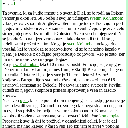
Vir:
UI
Ta svetnik, ki ga ljudje imenujejo svetnik Diel, se je rodil na Irskem,
vendar je okoli leta 585 odšel s svojim učiteljem
svetim Kolumbom
v kraljestvo vzhodnih Angležev. Sledil mu je tudi v Francijo in pod
njegovim vodstvom živel v samostanu Luxeuil. Čeprav je živel zelo
strogo, njegov videz ni bil nič žalosten. Sveto veselje njegove duše
se je odražalo na njegovem obrazu, tako da so bili tisti, ki so ga
videli, sami prežeti z njim. Ko ga je
sveti Kolumban
nekega dne
vprašal, kaj je vzrok za to zadovoljstvo, ki se je nenehno kazalo v
njem, je Deicole z običajno preprostostjo odgovoril: »To je zato, ker
mi nič ne more vzeti mojega Boga.«
Ko je
sv. Kolumban
leta 610 moral zapustiti Francijo, se je njegov
učenec umaknil v Luthre, danes Lure, v škofiji Besançon, tri lige od
Luxeuila. Clotaire II., ki je s smrtjo Thierrija leta 613 združil
kraljestvo Burgundije s svojimi državami, je tam okoli leta 616
ustanovil samostan za Déicole. Njegova izjemna svetost in številni
čudeži so njegovi skupnosti prinesli spoštovanje vseh in zaščito
knezov.
Naš sveti
opat
, ki se je počutil obremenjenega s starostjo, je na svoje
mesto izvolil svetega Colombina, svojega krstnega sina in enega od
Ircev, ki so prišli v Francijo s svetim Colombanom. Komaj se je
osvobodil vodenja samostana, se je posvetil izključno
kontemplaciji
.
Preostanek svojih dni je preživel v odmaknjeni celici, kjer je dal
zgraditi majhno kapelo v čast Sveti Trojici; tam je živel v popolni