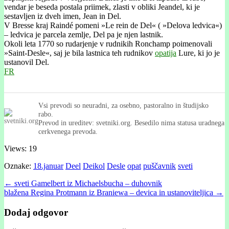
vendar je beseda postala priimek, zlasti v obliki Jeandel, ki je
sestavljen iz dveh imen, Jean in Del.
V Bresse kraj Raindé pomeni »Le rein de Del« ( »Delova ledvica«)
– ledvica je parcela zemlje, Del pa je njen lastnik.
Okoli leta 1770 so rudarjenje v rudnikih Ronchamp poimenovali
»Saint-Desle«, saj je bila lastnica teh rudnikov
opatija
Lure, ki jo je
ustanovil Del.
FR
Vsi prevodi so neuradni, za osebno, pastoralno in študijsko
rabo.
Prevod in ureditev: svetniki.org. Besedilo nima statusa uradnega
cerkvenega prevoda.
Views: 19
Oznake:
18.januar
Deel
Deikol
Desle
opat
puščavnik
sveti
Post
← sveti Gamelbert iz Michaelsbucha – duhovnik
blažena Regina Protmann iz Braniewa – devica in ustanoviteljica →
navigation
Dodaj odgovor