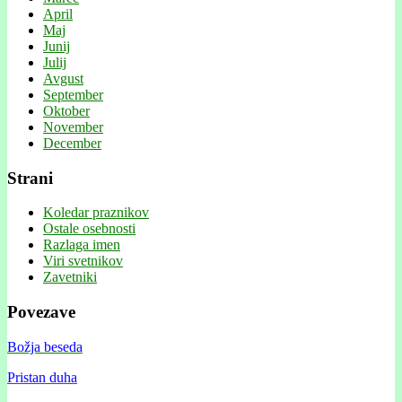
April
Maj
Junij
Julij
Avgust
September
Oktober
November
December
Strani
Koledar praznikov
Ostale osebnosti
Razlaga imen
Viri svetnikov
Zavetniki
Povezave
Božja beseda
Pristan duha