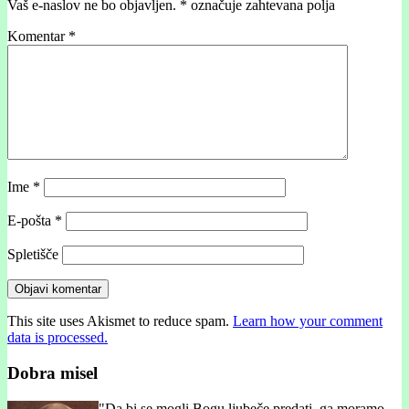
Vaš e-naslov ne bo objavljen.
*
označuje zahtevana polja
Komentar
*
Ime
*
E-pošta
*
Spletišče
This site uses Akismet to reduce spam.
Learn how your comment
data is processed.
Dobra misel
"
Da bi se mogli Bogu ljubeče predati, ga moramo