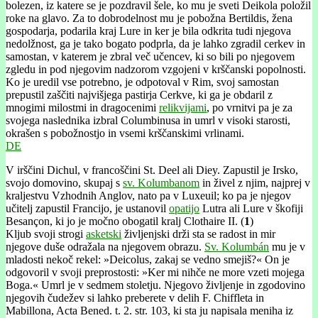
bolezen, iz katere se je pozdravil šele, ko mu je sveti Deikola položil
roke na glavo. Za to dobrodelnost mu je pobožna Bertildis, žena
gospodarja, podarila kraj Lure in ker je bila odkrita tudi njegova
nedolžnost, ga je tako bogato podprla, da je lahko zgradil cerkev in
samostan, v katerem je zbral več učencev, ki so bili po njegovem
zgledu in pod njegovim nadzorom vzgojeni v krščanski popolnosti.
Ko je uredil vse potrebno, je odpotoval v Rim, svoj samostan
prepustil zaščiti najvišjega pastirja Cerkve, ki ga je obdaril z
mnogimi milostmi in dragocenimi
relikvijami
, po vrnitvi pa je za
svojega naslednika izbral Columbinusa in umrl v visoki starosti,
okrašen s pobožnostjo in vsemi krščanskimi vrlinami.
DE
V irščini Dichul, v francoščini St. Deel ali Diey. Zapustil je Irsko,
svojo domovino, skupaj s
sv. Kolumbanom
in živel z njim, najprej v
kraljestvu Vzhodnih Anglov, nato pa v Luxeuil; ko pa je njegov
učitelj zapustil Francijo, je ustanovil
opatijo
Lutra ali Lure v škofiji
Besançon, ki jo je močno obogatil kralj Clothaire II. (
1
)
Kljub svoji strogi
asketski
življenjski drži sta se radost in mir
njegove duše odražala na njegovem obrazu.
Sv. Kolumbán
mu je v
mladosti nekoč rekel: »Deicolus, zakaj se vedno smejiš?« On je
odgovoril v svoji preprostosti: »Ker mi nihče ne more vzeti mojega
Boga.« Umrl je v sedmem stoletju. Njegovo življenje in zgodovino
njegovih čudežev si lahko preberete v delih F. Chiffleta in
Mabillona, Acta Bened. t. 2. str. 103, ki sta ju napisala meniha iz