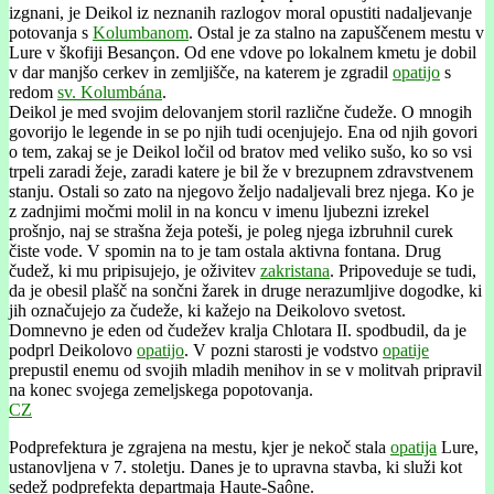
izgnani, je Deikol iz neznanih razlogov moral opustiti nadaljevanje
potovanja s
Kolumbanom
. Ostal je za stalno na zapuščenem mestu v
Lure v škofiji Besançon. Od ene vdove po lokalnem kmetu je dobil
v dar manjšo cerkev in zemljišče, na katerem je zgradil
opatijo
s
redom
sv. Kolumbána
.
Deikol je med svojim delovanjem storil različne čudeže. O mnogih
govorijo le legende in se po njih tudi ocenjujejo. Ena od njih govori
o tem, zakaj se je Deikol ločil od bratov med veliko sušo, ko so vsi
trpeli zaradi žeje, zaradi katere je bil že v brezupnem zdravstvenem
stanju. Ostali so zato na njegovo željo nadaljevali brez njega. Ko je
z zadnjimi močmi molil in na koncu v imenu ljubezni izrekel
prošnjo, naj se strašna žeja poteši, je poleg njega izbruhnil curek
čiste vode. V spomin na to je tam ostala aktivna fontana. Drug
čudež, ki mu pripisujejo, je oživitev
zakristana
. Pripoveduje se tudi,
da je obesil plašč na sončni žarek in druge nerazumljive dogodke, ki
jih označujejo za čudeže, ki kažejo na Deikolovo svetost.
Domnevno je eden od čudežev kralja Chlotara II. spodbudil, da je
podprl Deikolovo
opatijo
. V pozni starosti je vodstvo
opatije
prepustil enemu od svojih mladih menihov in se v molitvah pripravil
na konec svojega zemeljskega popotovanja.
CZ
Podprefektura je zgrajena na mestu, kjer je nekoč stala
opatija
Lure,
ustanovljena v 7. stoletju. Danes je to upravna stavba, ki služi kot
sedež podprefekta departmaja Haute-Saône.