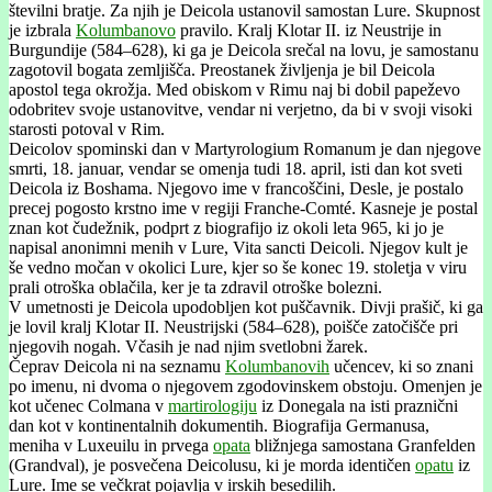
številni bratje. Za njih je Deicola ustanovil samostan Lure. Skupnost
je izbrala
Kolumbanovo
pravilo. Kralj Klotar II. iz Neustrije in
Burgundije (584–628), ki ga je Deicola srečal na lovu, je samostanu
zagotovil bogata zemljišča. Preostanek življenja je bil Deicola
apostol tega okrožja. Med obiskom v Rimu naj bi dobil papeževo
odobritev svoje ustanovitve, vendar ni verjetno, da bi v svoji visoki
starosti potoval v Rim.
Deicolov spominski dan v Martyrologium Romanum je dan njegove
smrti, 18. januar, vendar se omenja tudi 18. april, isti dan kot sveti
Deicola iz Boshama. Njegovo ime v francoščini, Desle, je postalo
precej pogosto krstno ime v regiji Franche-Comté. Kasneje je postal
znan kot čudežnik, podprt z biografijo iz okoli leta 965, ki jo je
napisal anonimni menih v Lure, Vita sancti Deicoli. Njegov kult je
še vedno močan v okolici Lure, kjer so še konec 19. stoletja v viru
prali otroška oblačila, ker je ta zdravil otroške bolezni.
V umetnosti je Deicola upodobljen kot puščavnik. Divji prašič, ki ga
je lovil kralj Klotar II. Neustrijski (584–628), poišče zatočišče pri
njegovih nogah. Včasih je nad njim svetlobni žarek.
Čeprav Deicola ni na seznamu
Kolumbanovih
učencev, ki so znani
po imenu, ni dvoma o njegovem zgodovinskem obstoju. Omenjen je
kot učenec Colmana v
martirologiju
iz Donegala na isti praznični
dan kot v kontinentalnih dokumentih. Biografija Germanusa,
meniha v Luxeuilu in prvega
opata
bližnjega samostana Granfelden
(Grandval), je posvečena Deicolusu, ki je morda identičen
opatu
iz
Lure. Ime se večkrat pojavlja v irskih besedilih.