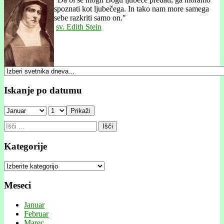
spoznati kot ljubečega. In tako nam more samega
sebe razkriti samo on."
sv. Edith Stein
Iskanje po datumu
Prikaži
Išči:
Kategorije
Kategorije
Meseci
Januar
Februar
Marec