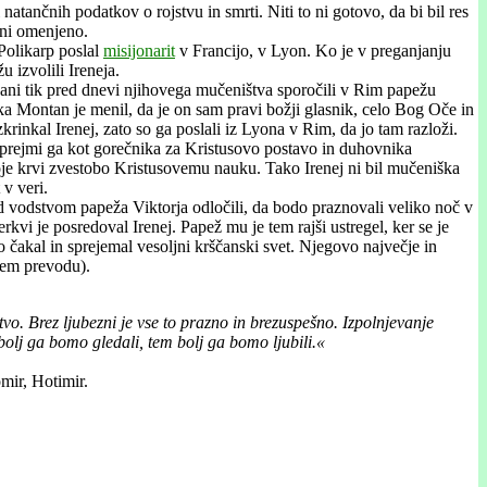
tančnih podatkov o rojstvu in smrti. Niti to ni gotovo, da bi bil res
a ni omenjeno.
 Polikarp poslal
misijonarit
v Francijo, v Lyon. Ko je v preganjanju
 izvolili Ireneja.
jani tik pred dnevi njihovega mučeništva sporočili v Rim papežu
ka Montan je menil, da je on sam pravi božji glasnik, celo Bog Oče in
rinkal Irenej, zato so ga poslali iz Lyona v Rim, da jo tam razloži.
 sprejmi ga kot gorečnika za Kristusovo postavo in duhovnika
 svoje krvi zvestobo Kristusovemu nauku. Tako Irenej ni bil mučeniška
v veri.
pod vodstvom papeža Viktorja odločili, da bodo praznovali veliko noč v
rkvi je posredoval Irenej. Papež mu je tem rajši ustregel, ker se je
 čakal in sprejemal vesoljni krščanski svet. Njegovo največje in
kem prevodu).
vo. Brez ljubezni je vse to prazno in brezuspešno. Izpolnjevanje
bolj ga bomo gledali, tem bolj ga bomo ljubili.«
mir, Hotimir.