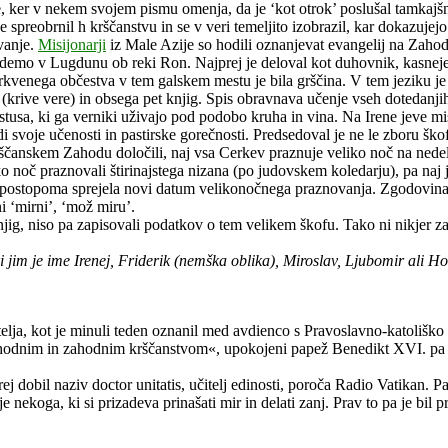
ne, ker v nekem svojem pismu omenja, da je ‘kot otrok’ poslušal tamkajš
 spreobrnil h krščanstvu in se v veri temeljito izobrazil, kar dokazujejo
ovanje.
Misijonarji
iz Male Azije so hodili oznanjevat evangelij na Zahod i
jdemo v Lugdunu ob reki Ron. Najprej je deloval kot duhovnik, kasneje,
venega občestva v tem galskem mestu je bila grščina. V tem jeziku je I
rive vere) in obsega pet knjig. Spis obravnava učenje vseh dotedanjih 
stusa, ki ga verniki uživajo pod podobo kruha in vina. Na Irene jeve m
di svoje učenosti in pastirske gorečnosti. Predsedoval je ne le zboru šk
ščanskem Zahodu določili, naj vsa Cerkev praznuje veliko noč na nedelj
ko noč praznovali štirinajstega nizana (po judovskem koledarju), pa naj j
a postopoma sprejela novi datum velikonočnega praznovanja. Zgodovinar E
 ‘mirni’, ‘mož miru’.
g, niso pa zapisovali podatkov o tem velikem škofu. Tako ni nikjer zapisa
 ki jim je ime Irenej, Friderik (nemška oblika), Miroslav, Ljubomir ali H
telja, kot je minuli teden oznanil med avdienco s Pravoslavno-katoliško
 vzhodnim in zahodnim krščanstvom«, upokojeni papež Benedikt XVI. pa 
orej dobil naziv doctor unitatis, učitelj edinosti, poroča Radio Vatikan. 
ekoga, ki si prizadeva prinašati mir in delati zanj. Prav to pa je bil pr