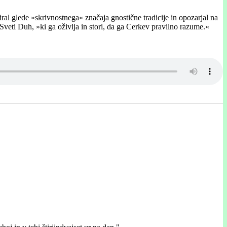
ziral glede »skrivnostnega« značaja gnostične tradicije in opozarjal na
Sveti Duh, »ki ga oživlja in stori, da ga Cerkev pravilno razume.«