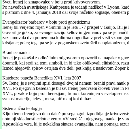
Sveti Irenej je zmagovalec v boju proti krivoverstvom.
Po navedbah avstrijskega Kathpressa je tedanji nadškof v Lyonu, kardin
s pismom z dne 4. januarja 2018 dal svoje načelno soglasje, obenem pa i
Evangelizator barbarov v boju proti gnosticizmu
Irenej bil verjetno rojen v Smirni in je leta 177 prispel v Galijo. Bil
Govoril je grško, za evangelizacijo keltov in germanov pa se je naučil
zaznamovala dva pomembna kulturna dogodka: v prvi vrsti vzpon gnosti
kristjane; poleg tega pa se je v poganskem svetu širil neoplatonizem, d
Branilec nauka
Irenej je poskušal z odločilnim odgovorom opozoriti na napake v gnostic
doumeli, kaj stoji za temi simboli, in bi tako oblikovali elitistično, r
Izmed njegovih spisov ostajata dve deli: pet knjig z naslovom Zoper k
Kateheze papeža Benedikta XVI. leta 2007
Sv. Irenej je s svojimi spisi dosegel dvojni namen: braniti pravi nau
XVI. Po njegovih besedah je bil sv. Irenej predvsem človek vere in Past
XVI., prvak v boju proti herezijam, trdno ukoreninjen v svetopisemske
svetost materije, telesa, mesa, nič manj kot duha«.
Sistematična teologija
Kljub temu Irenejevo delo daleč presega zgolj izpodbijanje krivoverstv
notranji skladnosti celotne vere«. »V središču njegovega nauka je vpra
Apostolska vera, ki je nekakšna sinteza evangelija, nam pomaga razum