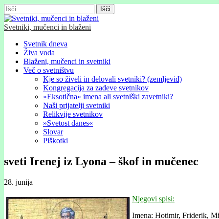
Išči:
Svetniki, mučenci in blaženi
Glavni
Skip
Svetnik dneva
to
Živa voda
meni
content
Blaženi, mučenci in svetniki
Več o svetništvu
Kje so živeli in delovali svetniki? (zemljevid)
Kongregacija za zadeve svetnikov
»Eksotična« imena ali svetniški zavetniki?
Naši prijatelji svetniki
Relikvije svetnikov
»Svetost danes«
Slovar
Piškotki
sveti Irenej iz Lyona – škof in mučenec
28. junija
Njegovi spisi:
Imena: Hotimir, Friderik, Mi