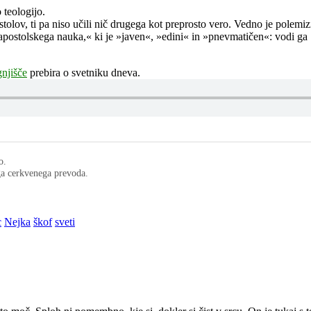
o teologijo.
postolov, ti pa niso učili nič drugega kot preprosto vero. Vedno je polemi
 apostolskega nauka,« ki je »javen«, »edini« in »pnevmatičen«: vodi ga 
njišče
prebira o svetniku dneva.
o.
ega cerkvenega prevoda.
c
Nejka
škof
sveti