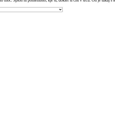
o moč. Sploh ni pomembno, kje si, dokler si čist v srcu. On je tukaj s teb