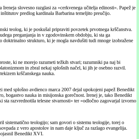
 Ireneja slovesno razglasi za »cerkvenega učitelja edinosti«. Papež je
inštitutov predlog kardinala Barbarina temeljito preučijo.
anski teolog, ki je poskušal pripraviti povzetek prvotnega krščanstva.
su hudega preganjanja in v zgodovinskem obdobju, ki sta ga
 doktrinalno strukturo, ki je mogla navdušiti tudi mnoge izobražene
roste, ki ne morejo razumeti težkih stvari; razumniki pa naj bi
platonizmom in zbral nekaj splošnih načel, ki jih je osebno razvil.
 katekizem krščanskega nauka.
tehezi med splošno avdienco marca 2007 dejal upokojeni papež Benedikt
ero, bogastvo nauka in misijonska gorečnost. Irenej je, tako Benedikt
 sta razvrednotila telesne stvarnosti« ter »odločno zagovarjal izvorno
l sistematično teologijo; sam govori o sistemu teologije, torej o
 sovpada z vero apostolov in nam daje ključ za razlago evangelija.
pojasnil Benedikt XVI.