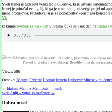
Sveti Irenej je tudi prvi veliki teolog Cerkve, ki je ustvaril sistematičn
Irenej je prinašal evangelij, ki ga je v neprekinjeni verigi prejel od a
njena protislovja. Prizadeval si je za ponazoritev »pristnega koncepta
Vir
Iz knjige
Svetnik za vsak dan
Silvestra Čuka se vsak dan na
Radiu Og
Vsi prevodi so neuradni, za osebno, pastoralno in študijsko rab
Prevod in ureditev: svetniki.org. Besedilo nima statusa uradn
Views: 586
Oznake:
28.junij
Friderik
Hotimir
Ireneja
Ljubomir
Miroslav
mučene
Post
← blaženi Malh iz Mellifonta – menih
sveti Atilij – vojak in mučenec →
navigation
Dobra misel