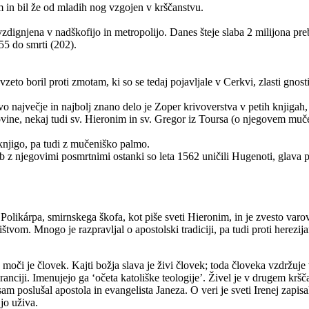
 in bil že od mladih nog vzgojen v krščanstvu.
povzdignjena v nadškofijo in metropolijo. Danes šteje slaba 2 milijona pr
155 do smrti (202).
zeto boril proti zmotam, ki so se tedaj pojavljale v Cerkvi, zlasti gnos
ovo največje in najbolj znano delo je Zoper krivoverstva v petih knjigah
vine, nekaj tudi sv. Hieronim in sv. Gregor iz Toursa (o njegovem muče
 knjigo, pa tudi z mučeniško palmo.
ob z njegovimi posmrtnimi ostanki so leta 1562 uničili Hugenoti, glava 
 Polikárpa, smirnskega škofa, kot piše sveti Hieronim, in je zvesto varov
tvom. Mnogo je razpravljal o apostolski tradiciji, pa tudi proti herezij
oči je človek. Kajti božja slava je živi človek; toda človeka vzdržuje v
ciji. Imenujejo ga ‘očeta katoliške teologije’. Živel je v drugem kršč
 sam poslušal apostola in evangelista Janeza. O veri je sveti Irenej zapis
jo uživa.