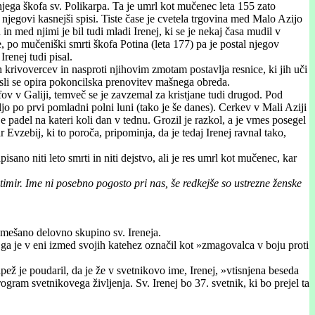
njega škofa sv. Polikarpa. Ta je umrl kot mučenec leta 155 zato
 njegovi kasnejši spisi. Tiste čase je cvetela trgovina med Malo Azijo
n med njimi je bil tudi mladi Irenej, ki se je nekaj časa mudil v
 po mučeniški smrti škofa Potina (leta 177) pa je postal njegov
renej tudi pisal.
krivovercev in nasproti njihovim zmotam postavlja resnice, ki jih uči
isli se opira pokoncilska prenovitev mašnega obreda.
ofov v Galiji, temveč se je zavzemal za kristjane tudi drugod. Pod
o po prvi pomladni polni luni (tako je še danes). Cerkev v Mali Aziji
e padel na kateri koli dan v tednu. Grozil je razkol, a je vmes posegel
vzebij, ki to poroča, pripominja, da je tedaj Irenej ravnal tako,
no niti leto smrti in niti dejstvo, ali je res umrl kot mučenec, kar
otimir. Ime ni posebno pogosto pri nas, še redkejše so ustrezne ženske
 mešano delovno skupino sv. Ireneja.
ga je v eni izmed svojih katehez označil kot »zmagovalca v boju proti
Papež je poudaril, da je že v svetnikovo ime, Irenej, »vtisnjena beseda
ogram svetnikovega življenja. Sv. Irenej bo 37. svetnik, ki bo prejel ta