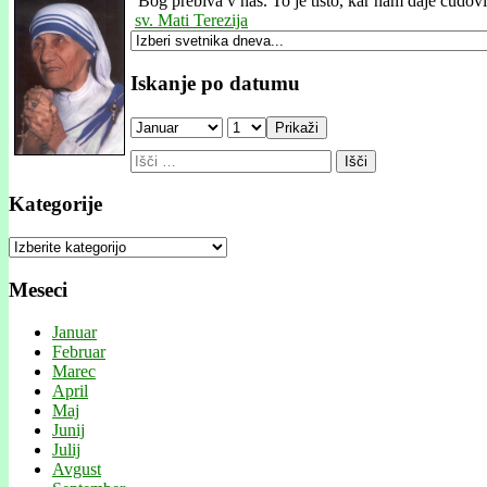
"
Bog prebiva v nas. To je tisto, kar nam daje čudovit
sv. Mati Terezija
Iskanje po datumu
Prikaži
Išči:
Kategorije
Kategorije
Meseci
Januar
Februar
Marec
April
Maj
Junij
Julij
Avgust