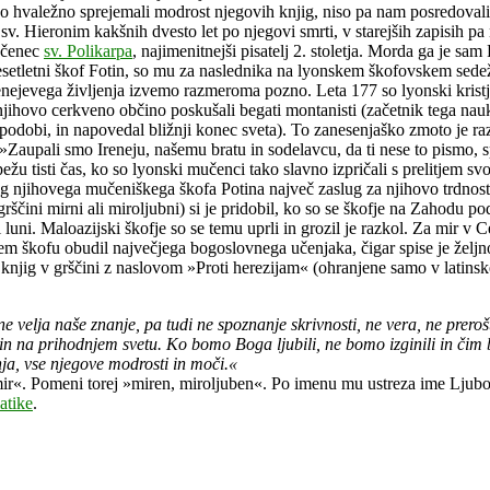
 hvaležno sprejemali modrost njegovih knjig, niso pa nam posredovali na
 sv. Hieronim kakšnih dvesto let po njegovi smrti, v starejših zapisih p
 učenec
sv. Polikarpa
, najimenitnejši pisatelj 2. stoletja. Morda ga je sam
setletni škof Fotin, so mu za naslednika na lyonskem škofovskem sedežu
Irenejevega življenja izvemo razmeroma pozno. Leta 177 so lyonski krist
 njihovo cerkveno občino poskušali begati montanisti (začetnik tega nau
podobi, in napovedal bližnji konec sveta). To zanesenjaško zmoto je razk
 »Zaupali smo Ireneju, našemu bratu in sodelavcu, da ti nese to pismo,
apežu tisti čas, ko so lyonski mučenci tako slavno izpričali s prelitjem
eg njihovega mučeniškega škofa Potina največ zaslug za njihovo trdnost 
rščini mirni ali miroljubni) si je pridobil, ko so se škofje na Zahodu 
uni. Maloazijski škofje so se temu uprli in grozil je razkol. Za mir v Ce
m škofu obudil največjega bogoslovnega učenjaka, čigar spise je željno
knjig v grščini z naslovom »Proti herezijam« (ohranjene samo v latins
 velja naše znanje, pa tudi ne spoznanje skrivnosti, ne vera, ne prerošt
 in na prihodnjem svetu. Ko bomo Boga ljubili, ne bomo izginili in čim 
ja, vse njegove modrosti in moči.«
»mir«. Pomeni torej »miren, miroljuben«. Po imenu mu ustreza ime Ljubo
atike
.