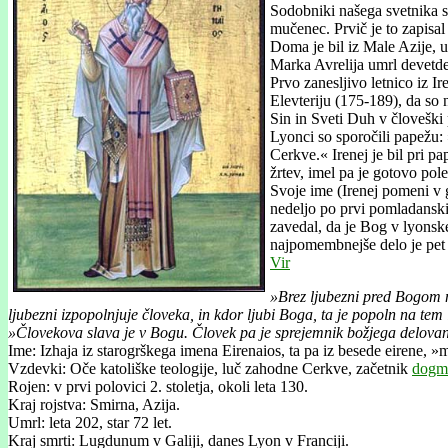
Sodobniki našega svetnika so
mučenec. Prvič je to zapisal
Doma je bil iz Male Azije,
Marka Avrelija umrl devetde
Prvo zanesljivo letnico iz 
Elevteriju (175-189), da so
Sin in Sveti Duh v človeški 
Lyonci so sporočili papežu:
Cerkve.« Irenej je bil pri p
žrtev, imel pa je gotovo pol
Svoje ime (Irenej pomeni v g
nedeljo po prvi pomladanski l
zavedal, da je Bog v lyonske
najpomembnejše delo je pet 
Vir
»Brez ljubezni pred Bogom ne
ljubezni izpopolnjuje človeka, in kdor ljubi Boga, ta je popoln na tem
»Človekova slava je v Bogu. Človek pa je sprejemnik božjega delovan
Ime: Izhaja iz starogrškega imena Eirenaios, ta pa iz besede eirene, 
Vzdevki: Oče katoliške teologije, luč zahodne Cerkve, začetnik
dogm
Rojen: v prvi polovici 2. stoletja, okoli leta 130.
Kraj rojstva: Smirna, Azija.
Umrl: leta 202, star 72 let.
Kraj smrti: Lugdunum v Galiji, danes Lyon v Franciji.