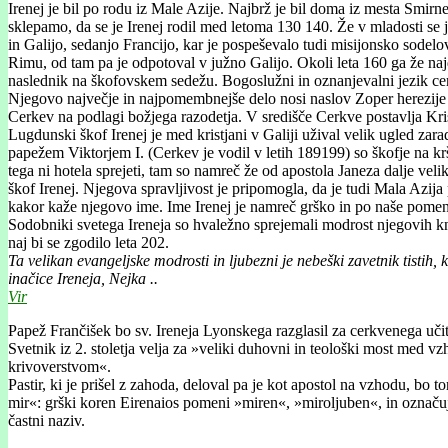
Irenej je bil po rodu iz Male Azije. Najbrž je bil doma iz mesta Smir
sklepamo, da se je Irenej rodil med letoma 130 140. Že v mladosti se je
in Galijo, sedanjo Francijo, kar je pospeševalo tudi misijonsko sodel
Rimu, od tam pa je odpotoval v južno Galijo. Okoli leta 160 ga že na
naslednik na škofovskem sedežu. Bogoslužni in oznanjevalni jezik cerk
Njegovo največje in najpomembnejše delo nosi naslov Zoper herezije (k
Cerkev na podlagi božjega razodetja. V središče Cerkve postavlja Kri
Lugdunski škof Irenej je med kristjani v Galiji užival velik ugled zara
papežem Viktorjem I. (Cerkev je vodil v letih 189199) so škofje na kr
tega ni hotela sprejeti, tam so namreč že od apostola Janeza dalje veli
škof Irenej. Njegova spravljivost je pripomogla, da je tudi Mala Azij
kakor kaže njegovo ime. Ime Irenej je namreč grško in po naše pomeni
Sodobniki svetega Ireneja so hvaležno sprejemali modrost njegovih knji
naj bi se zgodilo leta 202.
Ta velikan evangeljske modrosti in ljubezni je nebeški zavetnik tistih,
inačice Ireneja, Nejka ..
Vir
Papež Frančišek bo sv. Ireneja Lyonskega razglasil za cerkvenega uči
Svetnik iz 2. stoletja velja za »veliki duhovni in teološki most med
krivoverstvom«.
Pastir, ki je prišel z zahoda, deloval pa je kot apostol na vzhodu, bo t
mir«: grški koren Eirenaios pomeni »miren«, »miroljuben«, in označuje n
častni naziv.