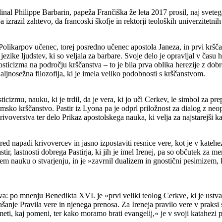
al Philippe Barbarin, papeža Frančiška že leta 2017 prosil, naj svetega
zrazil zahtevo, da francoski škofje in rektorji teoloških univerzitetnih 
 je Polikarpov učenec, torej posredno učenec apostola Janeza, in prvi kršč
 jezike ljudstev, ki so veljala za barbare. Svoje delo je opravljal v ča
cizma na področju krščanstva – to je bila prva oblika herezije z dobro
aljnosežna filozofija, ki je imela veliko podobnosti s krščanstvom.
izmu, nauku, ki je trdil, da je vera, ki jo uči Cerkev, le simbol za prep
azumsko krščanstvo. Pastir iz Lyona pa je odprl priložnost za dialog z neo
rivoverstva ter delo Prikaz apostolskega nauka, ki velja za najstarejši
k pred napadi krivovercev in jasno izpostaviti resnice vere, kot je v ka
ir, lastnosti dobrega Pastirja, ki jih je imel Irenej, pa so občutek za m
m nauku o stvarjenju, in je »zavrnil dualizem in gnostični pesimizem, ki
a: po mnenju Benedikta XVI. je »prvi veliki teolog Cerkve, ki je ustvari
šanje Pravila vere in njenega prenosa. Za Ireneja pravilo vere v praksi
eti, kaj pomeni, ter kako moramo brati evangelij,« je v svoji katahezi 