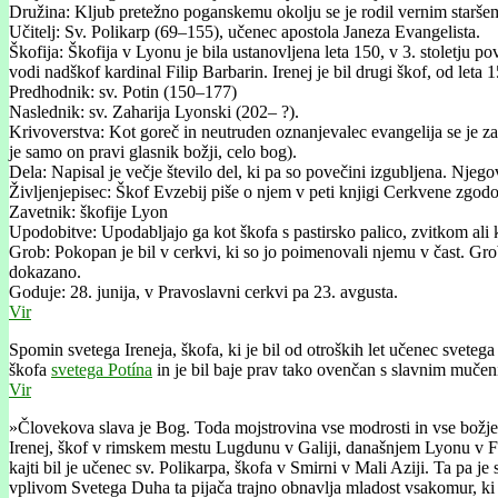
Družina: Kljub pretežno poganskemu okolju se je rodil vernim staršem
Učitelj: Sv. Polikarp (69–155), učenec apostola Janeza Evangelista.
Škofija: Škofija v Lyonu je bila ustanovljena leta 150, v 3. stoletju 
vodi nadškof kardinal Filip Barbarin. Irenej je bil drugi škof, od leta 
Predhodnik: sv. Potin (150–177)
Naslednik: sv. Zaharija Lyonski (202– ?).
Krivoverstva: Kot goreč in neutruden oznanjevalec evangelija se je zav
je samo on pravi glasnik božji, celo bog).
Dela: Napisal je večje število del, ki pa so povečini izgubljena. Njeg
Življenjepisec: Škof Evzebij piše o njem v peti knjigi Cerkvene zgodo
Zavetnik: škofije Lyon
Upodobitve: Upodabljajo ga kot škofa s pastirsko palico, zvitkom ali
Grob: Pokopan je bil v cerkvi, ki so jo poimenovali njemu v čast. Gr
dokazano.
Goduje: 28. junija, v Pravoslavni cerkvi pa 23. avgusta.
Vir
Spomin svetega Ireneja, škofa, ki je bil od otroških let učenec svetega
škofa
svetega Potína
in je bil baje prav tako ovenčan s slavnim mučeniš
Vir
»Človekova slava je Bog. Toda mojstrovina vse modrosti in vse božje m
Irenej, škof v rimskem mestu Lugdunu v Galiji, današnjem Lyonu v Fran
kajti bil je učenec sv. Polikarpa, škofa v Smirni v Mali Aziji. Ta pa je
vplivom Svetega Duha ta pijača trajno obnavlja mladost vsakomur, ki 