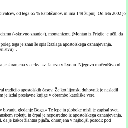
ebivalcev, od tega 65 % katoličanov, in ima 149 župnij. Od leta 2002 jo
ticizmu (»skrivno znanje«), montanizmu (Montan iz Frigije je učil, da
, poleg tega je znan še spis Razlaga apostolskega oznanjevanja.
ništvu). .
pa je shranjena v cerkvi sv. Janeza v Lyonu. Njegovo mučeništvo ni
al tradicijo apostolskih časov. Že kot lijonski duhovnik je nasledil
am je izdal preslavne knjige v obrambo katoliške vere.
 bivanju gledanje Boga.« Te lepe in globoke misli je zapisal sveti
anskem stoletju in črpal je neposredno iz apostolskega oznanjevanja,
al, da je kakor žlahtna pijača, ohranjena v najboljši posodi; pod