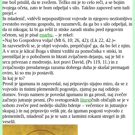
me boš prisilil, da te zvežem. Težko mi je to celo reči, a se bojim
tvojega očeta, zato te bom odpeljal s silo. Takšno zapoved sem tudi
prejel.«
In mladenič, vidévši nepopustljivost vojvode in njegovo nezlomljivo
zvestobo svojemu gospodu, in razumevši, da ga bo s silo odpeljal, in
da ni nikogar, ki bi ga rešil iz stiske zaradi strahu pred njegovim
očetom, saj je pisal
eparhu
, – je rekel:
»Naj bo Gospodova volja! (Mt 6, 10; 26, 42); (Lk 22, 42.)«
In razveselivši se, je objel vojvodo, prepričujoč ga, da bo šel z njim.
A v srcu je klical Boga s tihimi vzdihi za pomočnika v stiski, in
premišljal je o pobožnem in hkrati zvijačnem dejanju, saj je bil v
srcu privezan z modrostjo, kot pravi David, (Ps 119, 11.) in z
zvijačnostjo preudarnega razuma dobrega duha je skušal premagati
oviro, ki so mu jo postavili.
In kaj je to?
Prosil je igumana in zapovedal, naj pripravijo sijajno mizo, da se z
vojvodo in tistimi plemeniteži pogostijo, zjutraj pa naj odidejo
domov. Svojo namero je povedal igumanu in ga prosil, naj zvečer
začnejo jutranje pesmi, (Po svetogorskih
liturgi
čnih običajih se je v
soboto zvečer pred nedeljo služilo bdenje – večernice in jutranjice
skupaj.) in naj pripravijo velik pir, da iguman pogosti vojvodo z
plemeniteži, mladenič pa je te sam z lastnimi rokami stregel in jih
veselil.