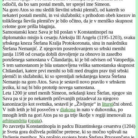
odločil, da bo sam postal menih, ter sprejel ime Simeon.
Na goro Atos so mu sledili številni srbski plemiči, od katerih so
nekateri postali menihi, in vsi služabniki; s prihodom obeh knezov in
tolikšnega števila plemičev je bilo očitno, da je v meniško skupnost
celotne gore prišla blaginja.
Samostanski knez Sava je bil poslan v Konstantinopel na
diplomatsko misijo k cesarju Aleksiju III Angelu (1195-1203), svaku
srbskega kneza Štefana Kralja Protokoronata, sinu in nasledniku
Štefana Nemanjić. Z njegovim posredovanjem so srbski menihi
junija 1198 od cesarja dobili dovoljenje za obnovo in zasedbo
porušenega samostana v Čilandariju, ki je bil odvisen od Vatopedija.
S tem samostanom je bila ustanovljena velika samostanska skupnost
Chilandari, katere prvi menihi so bili med drugim prav tisti srbski
plemiči in služabniki, ki so spremljali nekdanjega kneza Štefana
Nemanjo na goro Atos. Sava je sestavil novo pravilo v srbskem
jeziku, ki naj bi bilo prototip novega samostana.
Leta 1200 je umrl menih Simeon, nekdanji knez Štefan, njegov sin
Sava pa si je po nekaterih pričevanjih prizadeval za njegovo
kanonizacijo kot svetnika, sestavil je „Življenje“ in
liturgi
čni obred.
V istih letih je bil posvečen v
diakona
in nato v duhovnika, po
mnogih letih na gori Atos pa so ga trije škofje v regiji imenovali za
arhimandrita
(
opata
).
Po zavzetju Konstantinopla in padcu Bizantinskega cesarstva (1204)
je Sveta gora doživela politične pretrese, ki so močno vplivali na
življenje menihov. Na prošnjo svojega brata Štefana Prvovenčana je