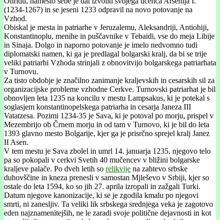
Ohridu, namesto sebe je dal izvoliti svojega učenca Arsenija I.
(1234-1267) in se jeseni 1233 odpravil na novo potovanje na
Vzhod.
Obiskal je mesta in patriarhe v Jeruzalemu, Aleksandriji, Antiohiji,
Konstantinoplu, menihe in puščavnike v Tebaidi, vse do meja Libije
in Sinaja. Dolgo in naporno potovanje je imelo nedvomno tudi
diplomatski namen, ki ga je predlagal bolgarski kralj, da bi se trije
veliki patriarhi Vzhoda strinjali z obnovitvijo bolgarskega patriarhata
v Turnovu.
Za tisto obdobje je značilno zanimanje kraljevskih in cesarskih sil za
organizacijske probleme vzhodne Cerkve. Turnovski patriarhat je bil
obnovljen leta 1235 na koncilu v mestu Lampsakus, ki je potekal s
soglasjem konstantinopelskega patriarha in cesarja Janeza III
Vatatzesa. Pozimi 1234-35 je Sava, ki je potoval po morju, prispel v
Mezembrijo ob Črnem morju in od tam v Turnovo, ki je bil do leta
1393 glavno mesto Bolgarije, kjer ga je prisrčno sprejel kralj Janez
II Asen.
V tem mestu je Sava zbolel in umrl 14. januarja 1235, njegovo telo
pa so pokopali v cerkvi Svetih 40 mučencev v bližini bolgarske
kraljeve palače. Po dveh letih so
relikvije
na zahtevo srbske
duhovščine in kneza prenesli v samostan Mjleševo v Srbiji, kjer so
ostale do leta 1594, ko so jih 27. aprila izropali in zažgali Turki.
Datum njegove kanonizacije, ki se je zgodila kmalu po njegovi
smrti, ni zanesljiv. Ta veliki lik srbskega srednjega veka je zagotovo
eden najznamenitejših, ne le zaradi svoje politične dejavnosti in kot