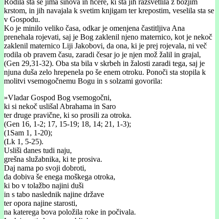
Rodila sta se jima sinova in hčere, ki sta jih razsvetlila z božjim
krstom, in jih navajala k svetim knjigam ter krepostim, veselila sta se
v Gospodu.
Ko je minilo veliko časa, odkar je omenjena častitljiva Ana
prenehala rojevati, saj je Bog zaklenil njeno maternico, kot je nekoč
zaklenil maternico Liji Jakobovi, da ona, ki je prej rojevala, ni več
rodila ob pravem času, zaradi česar jo je njen mož žalil in grajal,
(Gen 29,31-32). Oba sta bila v skrbeh in žalosti zaradi tega, saj je
njuna duša zelo hrepenela po še enem otroku. Ponoči sta stopila k
molitvi vsemogočnemu Bogu in s solzami govorila:
»Vladar Gospod Bog vsemogočni,
ki si nekoč uslišal Abrahama in Saro
ter druge pravične, ki so prosili za otroka.
(Gen 16, 1-2; 17, 15-19; 18, 14; 21, 1-3);
(1Sam 1, 1-20);
(Lk 1, 5-25).
Usliši danes tudi naju,
grešna služabnika, ki te prosiva.
Daj nama po svoji dobroti,
da dobiva še enega moškega otroka,
ki bo v tolažbo najini duši
in s tabo naslednik najine države
ter opora najine starosti,
na katerega bova položila roke in počivala.