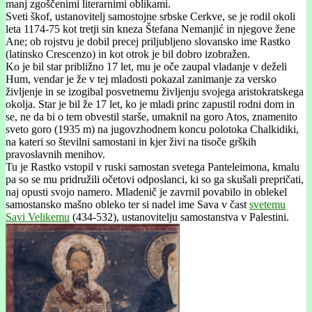
manj zgoščenimi literarnimi oblikami.
Sveti škof, ustanovitelj samostojne srbske Cerkve, se je rodil okoli
leta 1174-75 kot tretji sin kneza Štefana Nemanjić in njegove žene
Ane; ob rojstvu je dobil precej priljubljeno slovansko ime Rastko
(latinsko Crescenzo) in kot otrok je bil dobro izobražen.
Ko je bil star približno 17 let, mu je oče zaupal vladanje v deželi
Hum, vendar je že v tej mladosti pokazal zanimanje za versko
življenje in se izogibal posvetnemu življenju svojega aristokratskega
okolja. Star je bil že 17 let, ko je mladi princ zapustil rodni dom in
se, ne da bi o tem obvestil starše, umaknil na goro Atos, znamenito
sveto goro (1935 m) na jugovzhodnem koncu polotoka Chalkidiki,
na kateri so številni samostani in kjer živi na tisoče grških
pravoslavnih menihov.
Tu je Rastko vstopil v ruski samostan svetega Panteleimona, kmalu
pa so se mu pridružili očetovi odposlanci, ki so ga skušali prepričati,
naj opusti svojo namero. Mladenič je zavrnil povabilo in oblekel
samostansko mašno obleko ter si nadel ime Sava v čast
svetemu
Savi Velikemu
(434-532), ustanovitelju samostanstva v Palestini.