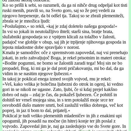
Ko so prišli k sebi, so razumeli, da ga ni nihče drug odpeljal kot tisti
ruski menih, pravili so, na Sveto goro, saj so že prej vedeli za
njegovo hrepenenje, da bi odšel tja. Takoj so se zbrali plemeniteži,
zbrala se je množica ljudi:
»Poslušajmo,« so rekli, »kaj je zdaj doletelo našega gospoda!«
In vsi so jokali in neutolažljivo ihteli; starši sina, bratje brata,
služabniki gospodarja so z vpitjem klicali za tolažbo v žalosti,
padajoč vse globlje v obup, saj jih je trpljenje njihovega gospoda in
lepota mladostne dobe spravljalo v norost.
Kmalu je samodržec oče z spremstvom zapovedal, naj vsi prenehajo
jokati, in zelo zahvaljujoč Boga, je rekel prisotnim in materi otroka:
»Bodite pogumni, ne bomo se žalostili zaradi tega! Moj sin ne bo
propadel, Bog, ki mi ga je dal proti pričakovanju, mi bo dal, da ga
vidim in se nasitim njegove ljubezni.«
In takoj je poklical enega izmed svojih vojvod, mu je rekel:
»Veš, kako velika je bolečina ljubezni do otrok in ogenj, ki vedno
gori in se nikoli ne ugasne. Zato, ljubi, če si kdaj prejel kakšno
dobro od naju – zdaj je čas, da pokažeš ljubezen. Če pohitiš in
dohitiš ter vrneš mojega sina, in s tem potolažiš moje srce ter
osvobodiš dušo matere smrti, boš zaslužil veliko dobrega, več kot
poprej, in jaz ti bom to dal, prijatelj.«
Poklical je tudi veliko plemenitih mladeničev in jih z enakimi upi
opogumil, jih posadil na močne (in hitre) konje ter jih poslal z
vojvodo. Zapovedal jim je, naj ga zasledujejo vse do Svete gore. In