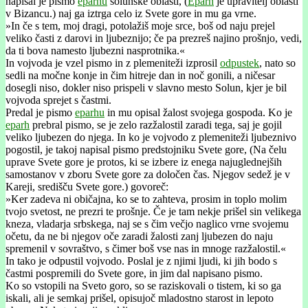
napisal je pismo
eparhu
solunske oblasti, (
Eparh
je upravitelj oblasti
v Bizancu.) naj ga iztrga celo iz Svete gore in mu ga vrne.
»In če s tem, moj dragi, potolažiš moje srce, boš od naju prejel
veliko časti z darovi in ljubeznijo; če pa prezreš najino prošnjo, vedi,
da ti bova namesto ljubezni nasprotnika.«
In vojvoda je vzel pismo in z plemeniteži izprosil
odpustek
, nato so
sedli na močne konje in čim hitreje dan in noč gonili, a ničesar
dosegli niso, dokler niso prispeli v slavno mesto Solun, kjer je bil
vojvoda sprejet s častmi.
Predal je pismo
eparhu
in mu opisal žalost svojega gospoda. Ko je
eparh
prebral pismo, se je zelo razžalostil zaradi tega, saj je gojil
veliko ljubezen do njega. In ko je vojvodo z plemeniteži ljubeznivo
pogostil, je takoj napisal pismo predstojniku Svete gore, (Na čelu
uprave Svete gore je protos, ki se izbere iz enega najuglednejših
samostanov v zboru Svete gore za določen čas. Njegov sedež je v
Kareji, središču Svete gore.) govoreč:
»Ker zadeva ni običajna, ko se to zahteva, prosim in toplo molim
tvojo svetost, ne prezri te prošnje. Če je tam nekje prišel sin velikega
kneza, vladarja srbskega, naj se s čim večjo naglico vrne svojemu
očetu, da ne bi njegov oče zaradi žalosti zanj ljubezen do naju
spremenil v sovraštvo, s čimer boš vse nas in mnoge razžalostil.«
In tako je odpustil vojvodo. Poslal je z njimi ljudi, ki jih bodo s
častmi pospremili do Svete gore, in jim dal napisano pismo.
Ko so vstopili na Sveto goro, so se raziskovali o tistem, ki so ga
iskali, ali je semkaj prišel, opisujoč mladostno starost in lepoto