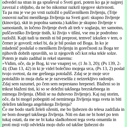
odvedel na stran in ga spraševal o Sveti gori, potem ko ga je najprej
zavezal z obljubo, da ne bo nikomur razkril njegove skrivnosti.
Ta pa mu je vse po vrsti razložil o puščavniškem življenju, (Trije
osnovni načini meniškega življenja na Sveti gori: skupno življenje
(kinovija), skit in popolna samota.) kakšno je skupno življenje v
samostanih, in ločeno življenje dveh ali treh v soglasju, ter samotno,
puščavniško življenje tistih, ki živijo v tišini, vse mu je podrobno
razložil. Kajti tudi ta menih ni bil preprost, temveč izkušen v tem, o
čemer je govoril; rekel bi, da je bil poslan od Boga. In ko je
mladenič poslušal o meniškem življenju in gorečnosti za Boga ter
njihovih dobrih opravilih, so iz njegovih oči kot reka tekle solze.
Potem je malo zadihal in rekel staremu:
»Vidim, oče, da je Bog, ki vse vnaprej ve, (1 Jn 3, 20); (Ps 139, 2-
4); (Dan 13, 42) in ki je videl bolečino mojega srca, (Ps 13, 2) poslal
tvojo svetost, da me grešnega potolažiš. Zdaj se je moje srce
potolažilo in moja duša se je razveselila z neizrekljivo radostjo.
Zdaj sem razumel, po čem sem neprestano hrepenel. Blaženi so in
trikrat blaženi tisti, ki so se deležni takšnega brezskrbnega in
mirnega življenja. (Misli se na duhovno življenje). Kaj naj storim,
oče, da bi mogel pobegniti od nemirnega življenja tega sveta in biti
deležen takšnega angelskega življenja?
Če me bodo starši želeli oženiti, me bo ljubezen do telesa zadržala in
ne bom dosegel takšnega življenja. Niti en dan ne bi hotel po tem
tukaj ostati, da me ne bi kaka sladkobnost tega sveta omamila in
proti moji volji odvlekla mojo dušo od takšne ljubezni do