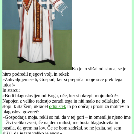
Ko je to slišal od starca, se je
hitro podredil njegovi volji in rekel:
»Zahvaljujem se ti, Gospod, ker si prepričal moje srce prek tega
tujca!«
In starcu:
»Bodi blagoslovljen od Boga, oče, ker si okrepil mojo dušo!«
Napojen z veliko radostjo zaradi tega in niti malo ne odlašajoč, je
stopil k staršem, ukradel
odpustek
in po običaju prosil za molitev in
blagoslov, govoreč:
»Gospodarja moja, rekli so mi, da v tej gori – in omenil je njeno ime
– živi veliko zveri; če najdem milost, me bosta blagoslovila in
pustila, da grem na lov. Če se bom zadržal, se ne jezita, saj sem
slišal, da je tam veliko jelenov.«