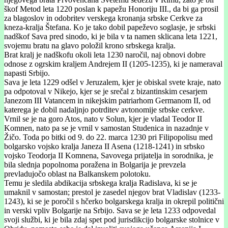
škof Metod leta 1220 poslan k papežu Honoriju III., da bi ga prosil
za blagoslov in odobritev verskega kronanja srbske Cerkve za
kneza-kralja Štefana. Ko je tako dobil papeževo soglasje, je srbski
nadškof Sava pred sinodo, ki je bila v ta namen sklicana leta 1221,
svojemu bratu na glavo položil krono srbskega kralja.
Brat kralj je nadškofu okoli leta 1230 naročil, naj obnovi dobre
odnose z ogrskim kraljem Andrejem II (1205-1235), ki je nameraval
napasti Srbijo.
Sava je leta 1229 odšel v Jeruzalem, kjer je obiskal svete kraje, nato
pa odpotoval v Nikejo, kjer se je srečal z bizantinskim cesarjem
Janezom III Vatancem in nikejskim patriarhom Germanom II, od
katerega je dobil nadaljnjo potrditev avtonomije srbske cerkve.
Vrnil se je na goro Atos, nato v Solun, kjer je vladal Teodor II
Komnen, nato pa se je vrnil v samostan Studenica in nazadnje v
Žičo. Toda po bitki od 9. do 22. marca 1230 pri Filipopolisu med
bolgarsko vojsko kralja Janeza II Asena (1218-1241) in srbsko
vojsko Teodorja II Komnena, Savovega prijatelja in sorodnika, je
bila slednja popolnoma poražena in Bolgarija je prevzela
prevladujočo oblast na Balkanskem polotoku.
Temu je sledila abdikacija srbskega kralja Radislava, ki se je
umaknil v samostan; prestol je zasedel njegov brat Vladislav (1233-
1243), ki se je poročil s hčerko bolgarskega kralja in okrepil politični
in verski vpliv Bolgarije na Srbijo. Sava se je leta 1233 odpovedal
svoji službi, ki je bila zdaj spet pod jurisdikcijo bolgarske stolnice v