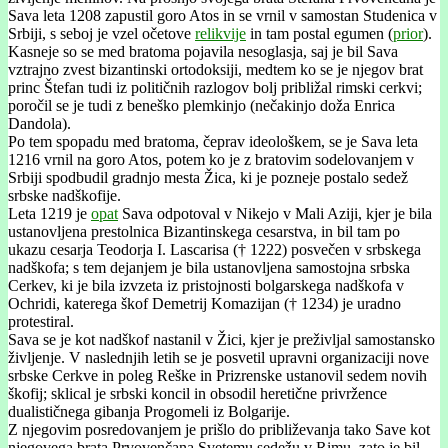
Sava leta 1208 zapustil goro Atos in se vrnil v samostan Studenica v
Srbiji, s seboj je vzel očetove
relikvije
in tam postal egumen (
prior
).
Kasneje so se med bratoma pojavila nesoglasja, saj je bil Sava
vztrajno zvest bizantinski ortodoksiji, medtem ko se je njegov brat
princ Štefan tudi iz političnih razlogov bolj približal rimski cerkvi;
poročil se je tudi z beneško plemkinjo (nečakinjo doža Enrica
Dandola).
Po tem spopadu med bratoma, čeprav ideološkem, se je Sava leta
1216 vrnil na goro Atos, potem ko je z bratovim sodelovanjem v
Srbiji spodbudil gradnjo mesta Žica, ki je pozneje postalo sedež
srbske nadškofije.
Leta 1219 je
opat
Sava odpotoval v Nikejo v Mali Aziji, kjer je bila
ustanovljena prestolnica Bizantinskega cesarstva, in bil tam po
ukazu cesarja Teodorja I. Lascarisa († 1222) posvečen v srbskega
nadškofa; s tem dejanjem je bila ustanovljena samostojna srbska
Cerkev, ki je bila izvzeta iz pristojnosti bolgarskega nadškofa v
Ochridi, katerega škof Demetrij Komazijan († 1234) je uradno
protestiral.
Sava se je kot nadškof nastanil v Žici, kjer je preživljal samostansko
življenje. V naslednjih letih se je posvetil upravni organizaciji nove
srbske Cerkve in poleg Reške in Prizrenske ustanovil sedem novih
škofij; sklical je srbski koncil in obsodil heretične privržence
dualističnega gibanja Progomeli iz Bolgarije.
Z njegovim posredovanjem je prišlo do približevanja tako Save kot
njegovega brata Prvovenčana Svetemu sedežu v Rimu, zato je bil