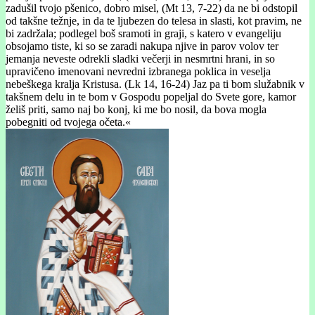
zadušil tvojo pšenico, dobro misel, (Mt 13, 7-22) da ne bi odstopil
od takšne težnje, in da te ljubezen do telesa in slasti, kot pravim, ne
bi zadržala; podlegel boš sramoti in graji, s katero v evangeliju
obsojamo tiste, ki so se zaradi nakupa njive in parov volov ter
jemanja neveste odrekli sladki večerji in nesmrtni hrani, in so
upravičeno imenovani nevredni izbranega poklica in veselja
nebeškega kralja Kristusa. (Lk 14, 16-24) Jaz pa ti bom služabnik v
takšnem delu in te bom v Gospodu popeljal do Svete gore, kamor
želiš priti, samo naj bo konj, ki me bo nosil, da bova mogla
pobegniti od tvojega očeta.«