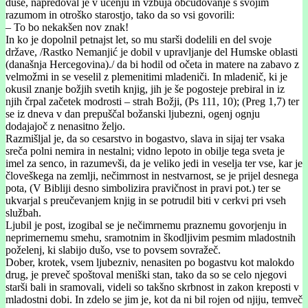
duše, napredoval je v učenju in vzbuja občudovanje s svojim
razumom in otroško starostjo, tako da so vsi govorili:
– To bo nekakšen nov znak!
In ko je dopolnil petnajst let, so mu starši dodelili en del svoje
države, /Rastko Nemanjić je dobil v upravljanje del Humske oblasti
(današnja Hercegovina)./ da bi hodil od očeta in matere na zabavo z
velmožmi in se veselil z plemenitimi mladeniči. In mladenič, ki je
okusil znanje božjih svetih knjig, jih je še pogosteje prebiral in iz
njih črpal začetek modrosti – strah Božji, (Ps 111, 10); (Preg 1,7) ter
se iz dneva v dan prepuščal božanski ljubezni, ogenj ognju
dodajajoč z nenasitno željo.
Razmišljal je, da so cesarstvo in bogastvo, slava in sijaj ter vsaka
sreča polni nemira in nestalni; vidno lepoto in obilje tega sveta je
imel za senco, in razumevši, da je veliko jedi in veselja ter vse, kar je
človeškega na zemlji, nečimrnost in nestvarnost, se je prijel desnega
pota, (V Bibliji desno simbolizira pravičnost in pravi pot.) ter se
ukvarjal s preučevanjem knjig in se potrudil biti v cerkvi pri vseh
službah.
Ljubil je post, izogibal se je nečimrnemu praznemu govorjenju in
neprimernemu smehu, sramotnim in škodljivim pesmim mladostnih
poželenj, ki slabijo dušo, vse to povsem sovražeč.
Dober, krotek, vsem ljubezniv, nenasiten po bogastvu kot malokdo
drug, je preveč spoštoval meniški stan, tako da so se celo njegovi
starši bali in sramovali, videli so takšno skrbnost in zakon kreposti v
mladostni dobi. In zdelo se jim je, kot da ni bil rojen od njiju, temveč