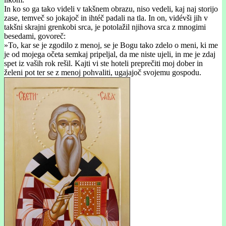
In ko so ga tako videli v takšnem obrazu, niso vedeli, kaj naj storijo
zase, temveč so jokajoč in ihtéč padali na tla. In on, vidévši jih v
takšni skrajni grenkobi srca, je potolažil njihova srca z mnogimi
besedami, govoreč:
»To, kar se je zgodilo z menoj, se je Bogu tako zdelo o meni, ki me
je od mojega očeta semkaj pripeljal, da me niste ujeli, in me je zdaj
spet iz vaših rok rešil. Kajti vi ste hoteli preprečiti moj dober in
želeni pot ter se z menoj pohvaliti, ugajajoč svojemu gospodu.