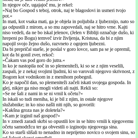
In njegov oče, ugajajoč mu, je rekel:
»Naj bo Gospod s teboj, otrok, naj te blagoslovi in usmeri tvojo
pot.«
In mati, kot vsaka mati, ga je objela in poljubila z ljubeznijo, nato so
ga odpustili z mirom, a so mu zapovedali, naj se hitro vrne. Kajti
niso vedeli, da ne bo iskal jelenov, (Jelen v Bibliji označuje dušo, ki
hrepeni po Bogu) temveč izvir življenja, Kristusa, da bi z njim
napojil svojo žejno dušo, razvneto z ognjem ljubezni.
Da bi prepričal starše, je poslal v goro lovce, sam pa se je opremil,
kot da bi gonil zver, rekoč:
»Čakam vas pod goro do jutra.«
In ko je nastopila noč in so plemeniteži, ki so se z njim veselili,
zaspali, je z nekaj svojimi ljudmi, ki so varovali njegovo skrivnost, z
Bogom kot vodnikom in z menihom pobegnil.
Ko je napočil dan, so plemeniteži začeli iskati svojega gospoda. In
glej, nikjer ga niso mogli videti ali najti. Rekli so:
»Se ne šali z nami in se ni vrnil k očetu?«
In iskali so tudi meniha, ki je bil z njim, in ostale njegove
služabnike; in ko niso našli niti njih, so govorili:
»Kakšna groza nas je doletela?«
»Kam je izginil naš gospod?«
In v zmedi zaradi skrbi so opustili lov in se hitro vrnili k njegovemu
očetu samodržcu ter ga obvestili o izginotju njegovega sina.
Ko so starši slišali to nenadno in neprijetno novico o svojem sinu, so
od žalosti skoraj omedleli.