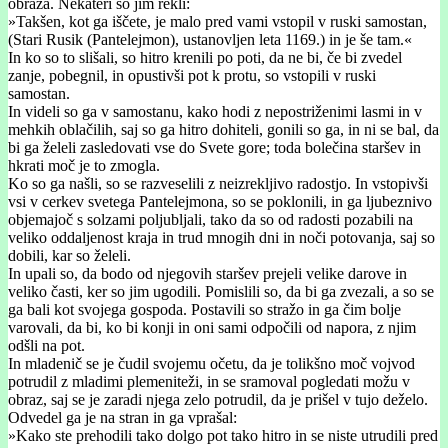
obraza. Nekateri so jim rekli:
»Takšen, kot ga iščete, je malo pred vami vstopil v ruski samostan,
(Stari Rusik (Pantelejmon), ustanovljen leta 1169.) in je še tam.«
In ko so to slišali, so hitro krenili po poti, da ne bi, če bi zvedel
zanje, pobegnil, in opustivši pot k protu, so vstopili v ruski
samostan.
In videli so ga v samostanu, kako hodi z nepostriženimi lasmi in v
mehkih oblačilih, saj so ga hitro dohiteli, gonili so ga, in ni se bal, da
bi ga želeli zasledovati vse do Svete gore; toda bolečina staršev in
hkrati moč je to zmogla.
Ko so ga našli, so se razveselili z neizrekljivo radostjo. In vstopivši
vsi v cerkev svetega Pantelejmona, so se poklonili, in ga ljubeznivo
objemajoč s solzami poljubljali, tako da so od radosti pozabili na
veliko oddaljenost kraja in trud mnogih dni in noči potovanja, saj so
dobili, kar so želeli.
In upali so, da bodo od njegovih staršev prejeli velike darove in
veliko časti, ker so jim ugodili. Pomislili so, da bi ga zvezali, a so se
ga bali kot svojega gospoda. Postavili so stražo in ga čim bolje
varovali, da bi, ko bi konji in oni sami odpočili od napora, z njim
odšli na pot.
In mladenič se je čudil svojemu očetu, da je tolikšno moč vojvod
potrudil z mladimi plemeniteži, in se sramoval pogledati možu v
obraz, saj se je zaradi njega zelo potrudil, da je prišel v tujo deželo.
Odvedel ga je na stran in ga vprašal:
»Kako ste prehodili tako dolgo pot tako hitro in se niste utrudili pred