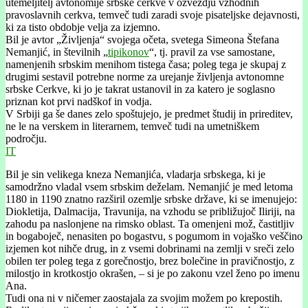
utemeljitelj avtonomije srbske cerkve v ozvezdju vzhodnih
pravoslavnih cerkva, temveč tudi zaradi svoje pisateljske dejavnosti,
ki za tisto obdobje velja za izjemno.
Bil je avtor „Življenja“ svojega očeta, svetega Simeona Štefana
Nemanjić, in številnih „
tipikonov
“, tj. pravil za vse samostane,
namenjenih srbskim menihom tistega časa; poleg tega je skupaj z
drugimi sestavil potrebne norme za urejanje življenja avtonomne
srbske Cerkve, ki jo je takrat ustanovil in za katero je soglasno
priznan kot prvi nadškof in vodja.
V Srbiji ga še danes zelo spoštujejo, je predmet študij in prireditev,
ne le na verskem in literarnem, temveč tudi na umetniškem
področju.
IT
Bil je sin velikega kneza Nemanjića, vladarja srbskega, ki je
samodržno vladal vsem srbskim deželam. Nemanjić je med letoma
1180 in 1190 znatno razširil ozemlje srbske države, ki se imenujejo:
Diokletija, Dalmacija, Travunija, na vzhodu se približujoč Iliriji, na
zahodu pa naslonjene na rimsko oblast. Ta omenjeni mož, častitljiv
in bogaboječ, nenasiten po bogastvu, s pogumom in vojaško veščino
izjemen kot nihče drug, in z vsemi dobrinami na zemlji v sreči zelo
obilen ter poleg tega z gorečnostjo, brez bolečine in pravičnostjo, z
milostjo in krotkostjo okrašen, – si je po zakonu vzel ženo po imenu
Ana.
Tudi ona ni v ničemer zaostajala za svojim možem po krepostih.