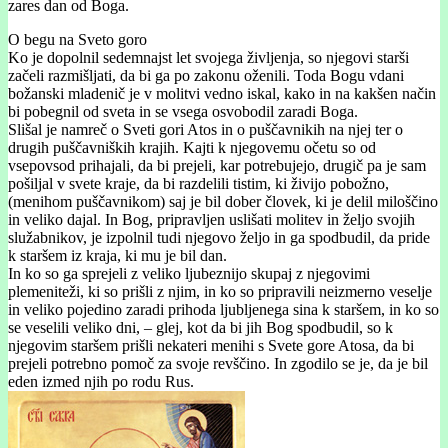
zares dan od Boga.
O begu na Sveto goro
Ko je dopolnil sedemnajst let svojega življenja, so njegovi starši
začeli razmišljati, da bi ga po zakonu oženili. Toda Bogu vdani
božanski mladenič je v molitvi vedno iskal, kako in na kakšen način
bi pobegnil od sveta in se vsega osvobodil zaradi Boga.
Slišal je namreč o Sveti gori Atos in o puščavnikih na njej ter o
drugih puščavniških krajih. Kajti k njegovemu očetu so od
vsepovsod prihajali, da bi prejeli, kar potrebujejo, drugič pa je sam
pošiljal v svete kraje, da bi razdelili tistim, ki živijo pobožno,
(menihom puščavnikom) saj je bil dober človek, ki je delil miloščino
in veliko dajal. In Bog, pripravljen uslišati molitev in željo svojih
služabnikov, je izpolnil tudi njegovo željo in ga spodbudil, da pride
k staršem iz kraja, ki mu je bil dan.
In ko so ga sprejeli z veliko ljubeznijo skupaj z njegovimi
plemeniteži, ki so prišli z njim, in ko so pripravili neizmerno veselje
in veliko pojedino zaradi prihoda ljubljenega sina k staršem, in ko so
se veselili veliko dni, – glej, kot da bi jih Bog spodbudil, so k
njegovim staršem prišli nekateri menihi s Svete gore Atosa, da bi
prejeli potrebno pomoč za svoje revščino. In zgodilo se je, da je bil
eden izmed njih po rodu Rus.