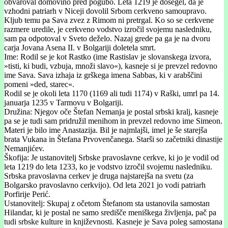
obvaroval domovino pred pogubo. Leta 1219 je dosegel, da je
vzhodni patriarh v Niceji dovolil Srbom cerkveno samoupravo.
Kljub temu pa Sava zvez z Rimom ni pretrgal. Ko so se cerkvene
razmere uredile, je cerkveno vodstvo izročil svojemu nasledniku,
sam pa odpotoval v Sveto deželo. Nazaj grede pa ga je na dvoru
carja Jovana Asena II. v Bolgariji doletela smrt.
Ime: Rodil se je kot Rastko (ime Rastislav je slovanskega izvora,
»tisti, ki budi, vzbuja, množi slavo«), kasneje si je prevzel redovno
ime Sava. Sava izhaja iz grškega imena Sabbas, ki v arabščini
pomeni »ded, starec«.
Rodil se je okoli leta 1170 (1169 ali tudi 1174) v Raški, umrl pa 14.
januarja 1235 v Tarmovu v Bolgariji.
Družina: Njegov oče Štefan Nemanja je postal srbski kralj, kasneje
pa se je tudi sam pridružil menihom in prevzel redovno ime Simeon.
Materi je bilo ime Anastazija. Bil je najmlajši, imel je še starejša
brata Vukana in Štefana Prvovenčanega. Starši so začetniki dinastije
Nemanjićev.
Škofija: Je ustanovitelj Srbske pravoslavne cerkve, ki jo je vodil od
leta 1219 do leta 1233, ko je vodstvo izročil svojemu nasledniku.
Srbska pravoslavna cerkev je druga najstarejša na svetu (za
Bolgarsko pravoslavno cerkvijo). Od leta 2021 jo vodi patriarh
Porfirije Perić.
Ustanovitelj: Skupaj z očetom Štefanom sta ustanovila samostan
Hilandar, ki je postal ne samo središče meniškega življenja, pač pa
tudi srbske kulture in književnosti. Kasneje je Sava poleg samostana