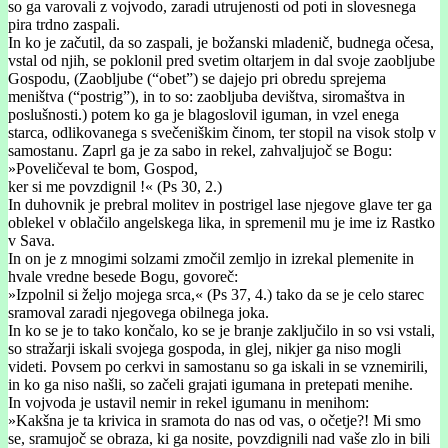
so ga varovali z vojvodo, zaradi utrujenosti od poti in slovesnega
pira trdno zaspali.
In ko je začutil, da so zaspali, je božanski mladenič, budnega očesa,
vstal od njih, se poklonil pred svetim oltarjem in dal svoje zaobljube
Gospodu, (Zaobljube (“obet”) se dajejo pri obredu sprejema
meništva (“postrig”), in to so: zaobljuba devištva, siromaštva in
poslušnosti.) potem ko ga je blagoslovil iguman, in vzel enega
starca, odlikovanega s svečeniškim činom, ter stopil na visok stolp v
samostanu. Zaprl ga je za sabo in rekel, zahvaljujoč se Bogu:
»Poveličeval te bom, Gospod,
ker si me povzdignil !« (Ps 30, 2.)
In duhovnik je prebral molitev in postrigel lase njegove glave ter ga
oblekel v oblačilo angelskega lika, in spremenil mu je ime iz Rastko
v Sava.
In on je z mnogimi solzami zmočil zemljo in izrekal plemenite in
hvale vredne besede Bogu, govoreč:
»Izpolnil si željo mojega srca,« (Ps 37, 4.) tako da se je celo starec
sramoval zaradi njegovega obilnega joka.
In ko se je to tako končalo, ko se je branje zaključilo in so vsi vstali,
so stražarji iskali svojega gospoda, in glej, nikjer ga niso mogli
videti. Povsem po cerkvi in samostanu so ga iskali in se vznemirili,
in ko ga niso našli, so začeli grajati igumana in pretepati menihe.
In vojvoda je ustavil nemir in rekel igumanu in menihom:
»Kakšna je ta krivica in sramota do nas od vas, o očetje?! Mi smo
se, sramujoč se obraza, ki ga nosite, povzdignili nad vaše zlo in bili