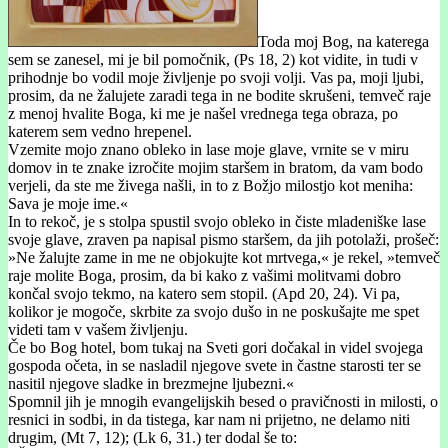
Toda moj Bog, na katerega
sem se zanesel, mi je bil pomočnik, (Ps 18, 2) kot vidite, in tudi v
prihodnje bo vodil moje življenje po svoji volji. Vas pa, moji ljubi,
prosim, da ne žalujete zaradi tega in ne bodite skrušeni, temveč raje
z menoj hvalite Boga, ki me je našel vrednega tega obraza, po
katerem sem vedno hrepenel.
Vzemite mojo znano obleko in lase moje glave, vrnite se v miru
domov in te znake izročite mojim staršem in bratom, da vam bodo
verjeli, da ste me živega našli, in to z Božjo milostjo kot meniha:
Sava je moje ime.«
In to rekoč, je s stolpa spustil svojo obleko in čiste mladeniške lase
svoje glave, zraven pa napisal pismo staršem, da jih potolaži, prošeč:
»Ne žalujte zame in me ne objokujte kot mrtvega,« je rekel, »temveč
raje molite Boga, prosim, da bi kako z vašimi molitvami dobro
končal svojo tekmo, na katero sem stopil. (Apd 20, 24). Vi pa,
kolikor je mogoče, skrbite za svojo dušo in ne poskušajte me spet
videti tam v vašem življenju.
Če bo Bog hotel, bom tukaj na Sveti gori dočakal in videl svojega
gospoda očeta, in se nasladil njegove svete in častne starosti ter se
nasitil njegove sladke in brezmejne ljubezni.«
Spomnil jih je mnogih evangelijskih besed o pravičnosti in milosti, o
resnici in sodbi, in da tistega, kar nam ni prijetno, ne delamo niti
drugim, (Mt 7, 12); (Lk 6, 31.) ter dodal še to: