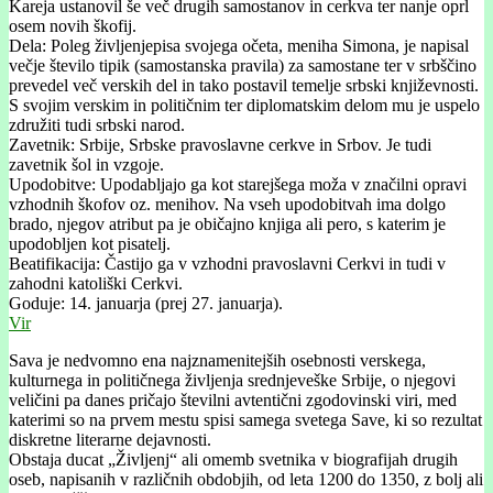
Kareja ustanovil še več drugih samostanov in cerkva ter nanje oprl
osem novih škofij.
Dela: Poleg življenjepisa svojega očeta, meniha Simona, je napisal
večje število tipik (samostanska pravila) za samostane ter v srbščino
prevedel več verskih del in tako postavil temelje srbski književnosti.
S svojim verskim in političnim ter diplomatskim delom mu je uspelo
združiti tudi srbski narod.
Zavetnik: Srbije, Srbske pravoslavne cerkve in Srbov. Je tudi
zavetnik šol in vzgoje.
Upodobitve: Upodabljajo ga kot starejšega moža v značilni opravi
vzhodnih škofov oz. menihov. Na vseh upodobitvah ima dolgo
brado, njegov atribut pa je običajno knjiga ali pero, s katerim je
upodobljen kot pisatelj.
Beatifikacija: Častijo ga v vzhodni pravoslavni Cerkvi in tudi v
zahodni katoliški Cerkvi.
Goduje: 14. januarja (prej 27. januarja).
Vir
Sava je nedvomno ena najznamenitejših osebnosti verskega,
kulturnega in političnega življenja srednjeveške Srbije, o njegovi
veličini pa danes pričajo številni avtentični zgodovinski viri, med
katerimi so na prvem mestu spisi samega svetega Save, ki so rezultat
diskretne literarne dejavnosti.
Obstaja ducat „Življenj“ ali omemb svetnika v biografijah drugih
oseb, napisanih v različnih obdobjih, od leta 1200 do 1350, z bolj ali