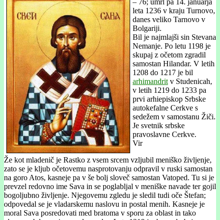
– 76; umrl pa 14. januarja
leta 1236 v kraju Turnovo,
danes veliko Tarnovo v
Bolgariji.
Bil je najmlajši sin Stevana
Nemanje. Po letu 1198 je
skupaj z očetom zgradil
samostan Hilandar. V letih
1208 do 1217 je bil
arhimandrit
v Studenicah,
v letih 1219 do 1233 pa
prvi arhiepiskop Srbske
autokefalne Cerkve s
sedežem v samostanu Žiči.
Je svetnik srbske
pravoslavne Cerkve.
Vir
Že kot mladenič je Rastko z vsem srcem vzljubil meniško življenje,
zato se je kljub očetovemu nasprotovanju odpravil v ruski samostan
na goro Atos, kasneje pa v še bolj sloveč samostan Vatoped. Tu si je
prevzel redovno ime Sava in se poglabljal v meniške navade ter gojil
bogoljubno življenje. Njegovemu zgledu je sledil tudi oče Štefan;
odpovedal se je vladarskemu naslovu in postal menih. Kasneje je
moral Sava posredovati med bratoma v sporu za oblast in tako