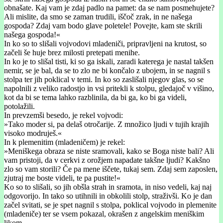
obnašate. Kaj vam je zdaj padlo na pamet: da se nam posmehujete?
Ali mislite, da smo se zaman trudili, iščoč zrak, in ne našega
gospoda? Zdaj vam bodo glave poletele! Povejte, kam ste skrili
našega gospoda!«
In ko so to slišali vojvodovi mladeniči, pripravljeni na krutost, so
začeli še huje brez milosti pretepati menihe.
In ko je to slišal tisti, ki so ga iskali, zaradi katerega je nastal takšen
nemir, se je bal, da se to zlo ne bi končalo z ubojem, in se nagnil s
stolpa ter jih poklical v temi. In ko so zaslišali njegov glas, so se
napolnili z veliko radostjo in vsi pritekli k stolpu, gledajoč v višino,
kot da bi se tema lahko razblinila, da bi ga, ko bi ga videli,
potolažili.
In prevzemši besedo, je rekel vojvodi:
»Tako moder si, pa delaš otročarije. Z množico ljudi v tujih krajih
visoko modruješ.«
In k plemenitim (mladeničem) je rekel:
»Meniškega obraza se niste sramovali, kako se Boga niste bali? Ali
vam pristoji, da v cerkvi z orožjem napadate takšne ljudi? Kakšno
zlo so vam storili? Če pa mene iščete, tukaj sem. Zdaj sem zaposlen,
zjutraj me boste videli, te pa pustite!«
Ko so to slišali, so jih obšla strah in sramota, in niso vedeli, kaj naj
odgovorijo. In tako so utihnili in obkolili stolp, straživši. Ko je dan
začel svitati, se je spet nagnil s stolpa, poklical vojvodo in plemenite
(mladeniče) ter se vsem pokazal, okrašen z angelskim meniškim
likom.