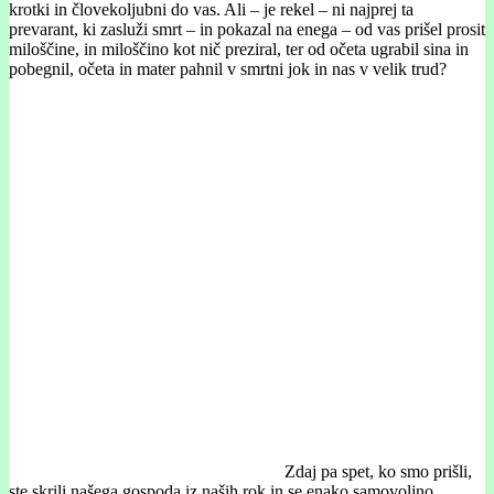
krotki in človekoljubni do vas. Ali – je rekel – ni najprej ta
prevarant, ki zasluži smrt – in pokazal na enega – od vas prišel prosit
miloščine, in miloščino kot nič preziral, ter od očeta ugrabil sina in
pobegnil, očeta in mater pahnil v smrtni jok in nas v velik trud?
Zdaj pa spet, ko smo prišli,
ste skrili našega gospoda iz naših rok in se enako samovoljno