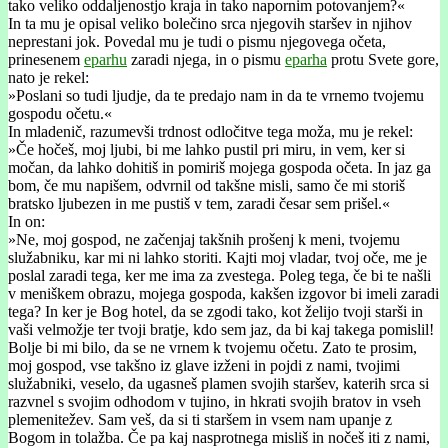
tako veliko oddaljenostjo kraja in tako napornim potovanjem?«
In ta mu je opisal veliko bolečino srca njegovih staršev in njihov
neprestani jok. Povedal mu je tudi o pismu njegovega očeta,
prinesenem
eparhu
zaradi njega, in o pismu
eparha
protu Svete gore,
nato je rekel:
»Poslani so tudi ljudje, da te predajo nam in da te vrnemo tvojemu
gospodu očetu.«
In mladenič, razumevši trdnost odločitve tega moža, mu je rekel:
»Če hočeš, moj ljubi, bi me lahko pustil pri miru, in vem, ker si
močan, da lahko dohitiš in pomiriš mojega gospoda očeta. In jaz ga
bom, če mu napišem, odvrnil od takšne misli, samo če mi storiš
bratsko ljubezen in me pustiš v tem, zaradi česar sem prišel.«
In on:
»Ne, moj gospod, ne začenjaj takšnih prošenj k meni, tvojemu
služabniku, kar mi ni lahko storiti. Kajti moj vladar, tvoj oče, me je
poslal zaradi tega, ker me ima za zvestega. Poleg tega, če bi te našli
v meniškem obrazu, mojega gospoda, kakšen izgovor bi imeli zaradi
tega? In ker je Bog hotel, da se zgodi tako, kot želijo tvoji starši in
vaši velmožje ter tvoji bratje, kdo sem jaz, da bi kaj takega pomislil!
Bolje bi mi bilo, da se ne vrnem k tvojemu očetu. Zato te prosim,
moj gospod, vse takšno iz glave izženi in pojdi z nami, tvojimi
služabniki, veselo, da ugasneš plamen svojih staršev, katerih srca si
razvnel s svojim odhodom v tujino, in hkrati svojih bratov in vseh
plemenitežev. Sam veš, da si ti staršem in vsem nam upanje z
Bogom in tolažba. Če pa kaj nasprotnega misliš in nočeš iti z nami,