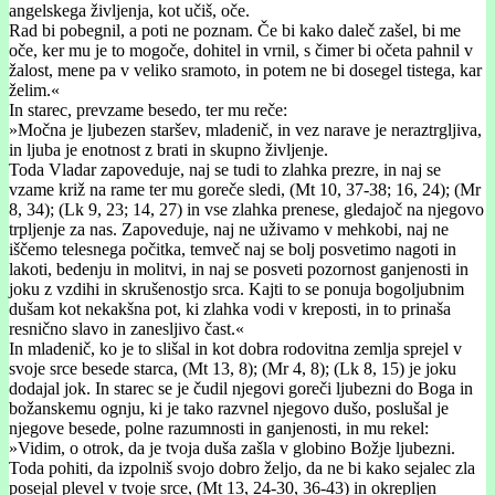
angelskega življenja, kot učiš, oče.
Rad bi pobegnil, a poti ne poznam. Če bi kako daleč zašel, bi me
oče, ker mu je to mogoče, dohitel in vrnil, s čimer bi očeta pahnil v
žalost, mene pa v veliko sramoto, in potem ne bi dosegel tistega, kar
želim.«
In starec, prevzame besedo, ter mu reče:
»Močna je ljubezen staršev, mladenič, in vez narave je neraztrgljiva,
in ljuba je enotnost z brati in skupno življenje.
Toda Vladar zapoveduje, naj se tudi to zlahka prezre, in naj se
vzame križ na rame ter mu goreče sledi, (Mt 10, 37-38; 16, 24); (Mr
8, 34); (Lk 9, 23; 14, 27) in vse zlahka prenese, gledajoč na njegovo
trpljenje za nas. Zapoveduje, naj ne uživamo v mehkobi, naj ne
iščemo telesnega počitka, temveč naj se bolj posvetimo nagoti in
lakoti, bedenju in molitvi, in naj se posveti pozornost ganjenosti in
joku z vzdihi in skrušenostjo srca. Kajti to se ponuja bogoljubnim
dušam kot nekakšna pot, ki zlahka vodi v kreposti, in to prinaša
resnično slavo in zanesljivo čast.«
In mladenič, ko je to slišal in kot dobra rodovitna zemlja sprejel v
svoje srce besede starca, (Mt 13, 8); (Mr 4, 8); (Lk 8, 15) je joku
dodajal jok. In starec se je čudil njegovi goreči ljubezni do Boga in
božanskemu ognju, ki je tako razvnel njegovo dušo, poslušal je
njegove besede, polne razumnosti in ganjenosti, in mu rekel:
»Vidim, o otrok, da je tvoja duša zašla v globino Božje ljubezni.
Toda pohiti, da izpolniš svojo dobro željo, da ne bi kako sejalec zla
posejal plevel v tvoje srce, (Mt 13, 24-30, 36-43) in okrepljen