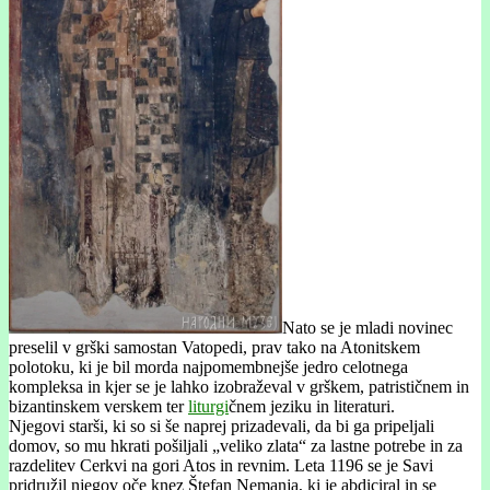
Nato se je mladi novinec
preselil v grški samostan Vatopedi, prav tako na Atonitskem
polotoku, ki je bil morda najpomembnejše jedro celotnega
kompleksa in kjer se je lahko izobraževal v grškem, patrističnem in
bizantinskem verskem ter
liturgi
čnem jeziku in literaturi.
Njegovi starši, ki so si še naprej prizadevali, da bi ga pripeljali
domov, so mu hkrati pošiljali „veliko zlata“ za lastne potrebe in za
razdelitev Cerkvi na gori Atos in revnim. Leta 1196 se je Savi
pridružil njegov oče knez Štefan Nemanja, ki je abdiciral in se