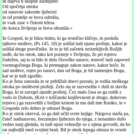
In dajeva ti skupne zaobljube:
Od spočetja otroka
od naravne zakonite ljubezni
in od postelje se bova odrekla,
in vsak zase v čistosti telesa
do konca življenja se bova ohranila.«
In Gospod, ki je blizu tistim, ki ga resnično kličejo, in posluša
njihove molitve, (Ps 145, 18) je uslišal tudi njune prošnje, kakor je
uslišal druge pravičnike. In to je bil začetek neizrekljivih Božjih
sodb, da bo otrok, tako kot pozneje v življenju, že pri rojstvu
čudežen, saj to ni bilo le delo človeške narave, temveč tudi zapoved
vsemogočnega Boga, ki premaguje zakon narave, kakor hoče. In
sad molitve, rojen po naravi, dan od Boga, je bil namenjen Bogu,
kar se je tudi zgodilo.
Ko je žena zanosila in se približali dnevi poroda, je rodila moškega
otroka po molitveni prošnji. Zelo sta se razveselila v duši in slavila
Boga, ki ni zavrgel njunih prošenj. Čez malo časa so ga rodili z
vodo in Duhom, (Krst v krščanski književnosti je drugo, duhovno
rojstvo.) ga razsvetlili z božjim krstom in mu dali ime Rastko, in v
Gospodu zelo dobro je odrasel Bogu.
Ko je otrok okreval, so ga dali učiti svete knjige. Njegova starša pa,
čuteč nadnaravno, brezmejno ljubezen do njega, z nenasitno dušo
vedno nanj gledala, in tudi njuni velmožje so z njima govorili, da bo
on najboljši med svojimi brati. Bil je otrok lepega obraza in vesele