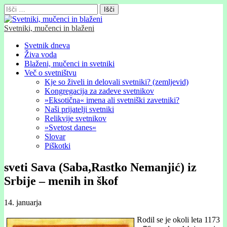
Išči:
Svetniki, mučenci in blaženi
Glavni
Skip
Svetnik dneva
to
Živa voda
meni
content
Blaženi, mučenci in svetniki
Več o svetništvu
Kje so živeli in delovali svetniki? (zemljevid)
Kongregacija za zadeve svetnikov
»Eksotična« imena ali svetniški zavetniki?
Naši prijatelji svetniki
Relikvije svetnikov
»Svetost danes«
Slovar
Piškotki
sveti Sava (Saba,Rastko Nemanjić) iz
Srbije – menih in škof
14. januarja
Rodil se je okoli leta 1173