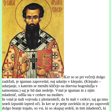
Ker so se pri večerji dolgo
zadržali, je iguman zapovedal, naj udarijo v klepalo, (Klepalo –
udarjanje, s katerim se menihi kličejo na dnevna bogoslužja v
samostanu.) saj je bil dan nedelje. Vstal je iguman in z njim
mladenič, odšla sta v cerkev na molitev.
In vstal je tudi vojvoda z plemeniteži, da bi stali v cerkvi, saj ga niso
smeli izpustiti izpred oči. In ker se je petje zavleklo in je po zapovedi
dolgo branje trajalo, so vsi, ki so skupaj sedeli, in tisti mladeniči, ki