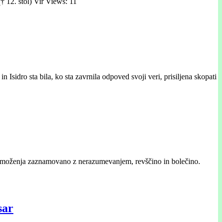
† 12. stol) Vir Views: 11
Isidro sta bila, ko sta zavrnila odpoved svoji veri, prisiljena skopati
 premoženja zaznamovano z nerazumevanjem, revščino in bolečino.
sar