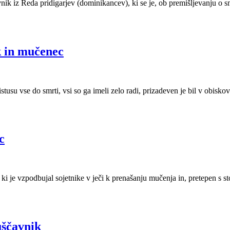
ovnik iz Reda pridigarjev (dominikancev), ki se je, ob premišljevanju o
k in mučenec
tusu vse do smrti, vsi so ga imeli zelo radi, prizadeven je bil v obis
c
, ki je vzpodbujal sojetnike v ječi k prenašanju mučenja in, pretepen s st
uščavnik