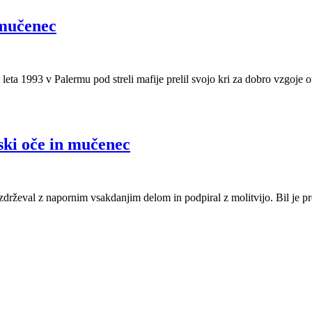
 mučenec
e leta 1993 v Palermu pod streli mafije prelil svojo kri za dobro vzgoje o
ski oče in mučenec
vzdrževal z napornim vsakdanjim delom in podpiral z molitvijo. Bil je pr