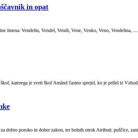
uščavnik in opat
ine Imena: Vendelin, Vendel, Vendi, Vene, Venko, Veno, Vendelina, … Sve
 škof, katerega je sveti škof Amánd častno sprejel, ko je prišel iz Vzhod
enke
c, za dobro poroko in dober zakon, ter bolnih otrok Atributi: puščice, z