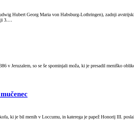
wig Hubert Georg Maria von Habsburg-Lothringen), zadnji avstrijski ce
iji 3.…
386 v Jeruzalem, so se še spominjali moža, ki je presadil meniško obliko
in mučenec
kofa, ki je bil menih v Loccumu, in katerega je papež Honorij III. poslal