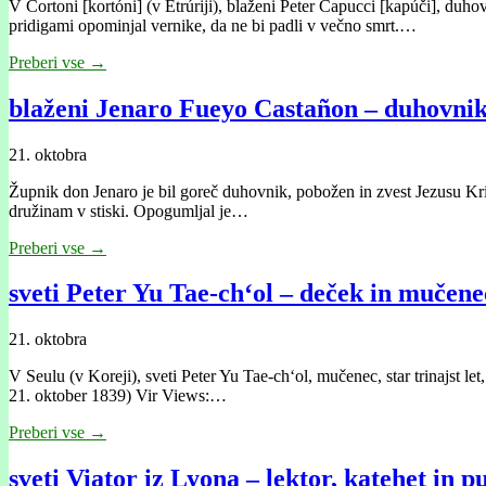
V Cortoni [kortóni] (v Etrúriji), blaženi Peter Capucci [kapúči], duh
pridigami opominjal vernike, da ne bi padli v večno smrt.…
Preberi vse →
blaženi Jenaro Fueyo Castañon – duhovni
21. oktobra
Župnik don Jenaro je bil goreč duhovnik, pobožen in zvest Jezusu Kris
družinam v stiski. Opogumljal je…
Preberi vse →
sveti Peter Yu Tae-ch‘ol – deček in mučene
21. oktobra
V Seulu (v Koreji), sveti Peter Yu Tae-ch‘ol, mučenec, star trinajst let
21. oktober 1839) Vir Views:…
Preberi vse →
sveti Viator iz Lyona – lektor, katehet in p