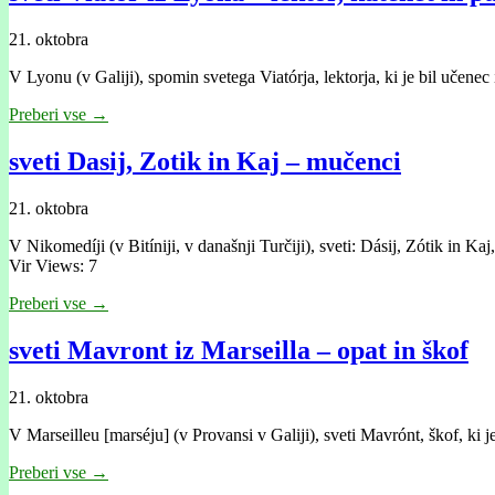
21. oktobra
V Lyonu (v Galiji), spomin svetega Viatórja, lektorja, ki je bil učene
Preberi vse →
sveti Dasij, Zotik in Kaj – mučenci
21. oktobra
V Nikomedíji (v Bitíniji, v današnji Turčiji), sveti: Dásij, Zótik in K
Vir Views: 7
Preberi vse →
sveti Mavront iz Marseilla – opat in škof
21. oktobra
V Marseilleu [marséju] (v Provansi v Galiji), sveti Mavrónt, škof, ki j
Preberi vse →