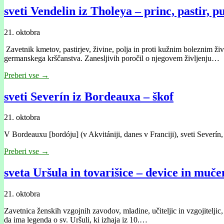
sveti Vendelin iz Tholeya – princ, pastir, p
21. oktobra
Zavetnik kmetov, pastirjev, živine, polja in proti kužnim boleznim živ
germanskega krščanstva. Zanesljivih poročil o njegovem življenju…
Preberi vse →
sveti Severín iz Bordeauxa – škof
21. oktobra
V Bordeauxu [bordóju] (v Akvitániji, danes v Franciji), sveti Severín,
Preberi vse →
sveta Uršula in tovarišice – device in muč
21. oktobra
Zavetnica ženskih vzgojnih zavodov, mladine, učiteljic in vzgojitelji
da ima legenda o sv. Uršuli, ki izhaja iz 10.…