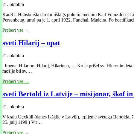
21. oktobra
Karel I. Habsburško-Lotarinški (s polnim imenom Karl Franz Josef Lud
Persenbeug, umrl pa je 1. april 1922, Funchal, Madeira. Po beatifikac
Preberi vse →
sveti Hilarij – opat
21. oktobra
Imena: Hilarion, Hilarij, Hilariona, … Ko je prišel sv. Hieronim leta 
mož je bil sv.…
Preberi vse →
sveti Bertold iz Latvije – misijonar, škof 
21. oktobra
V kraju Uexküll (danes Ikšķile v Latviji), trpljenje svetega Bertolda, š
25. julij 1198 ) Vir…
Preberi vse →