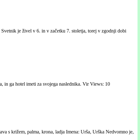
tnik je živel v 6. in v začetku 7. stoletja, torej v zgodnji dobi
a, in ga hotel imeti za svojega naslednika. Vir Views: 10
astava s križem, palma, krona, ladja Imena: Urša, Urška Nedvomno je,