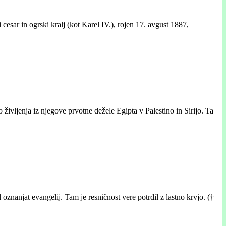
sar in ogrski kralj (kot Karel IV.), rojen 17. avgust 1887,
 življenja iz njegove prvotne dežele Egipta v Palestino in Sirijo. Ta
 oznanjat evangelij. Tam je resničnost vere potrdil z lastno krvjo. (†