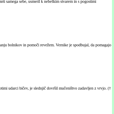
 smrti samega sebe, usmeril k nebeškim stvarem in s pogostimi
kovanju bolnikov in pomoči revežem. Vernike je spodbujal, da pomagajo
otimi udarci bičev, je slednjič dovršil mučeništvo zadavljen z vrvjo. (†