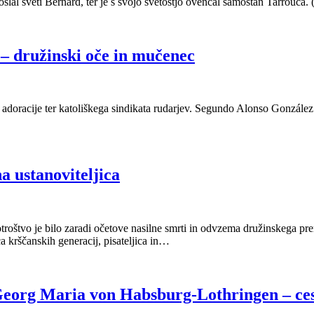
al sveti Bernard, ter je s svojo svetostjo ovenčal samostan Tarrouca. (
 – družinski oče in mučenec
adoracije ter katoliškega sindikata rudarjev. Segundo Alonso González in 
a ustanoviteljica
 otroštvo je bilo zaradi očetove nasilne smrti in odvzema družinskega
ca krščanskih generacij, pisateljica in…
Georg Maria von Habsburg-Lothringen – ce