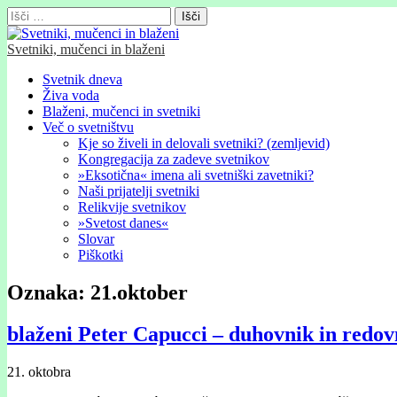
Išči:
Svetniki, mučenci in blaženi
Glavni
Skip
Svetnik dneva
to
Živa voda
meni
content
Blaženi, mučenci in svetniki
Več o svetništvu
Kje so živeli in delovali svetniki? (zemljevid)
Kongregacija za zadeve svetnikov
»Eksotična« imena ali svetniški zavetniki?
Naši prijatelji svetniki
Relikvije svetnikov
»Svetost danes«
Slovar
Piškotki
Oznaka:
21.oktober
blaženi Peter Capucci – duhovnik in redov
21. oktobra