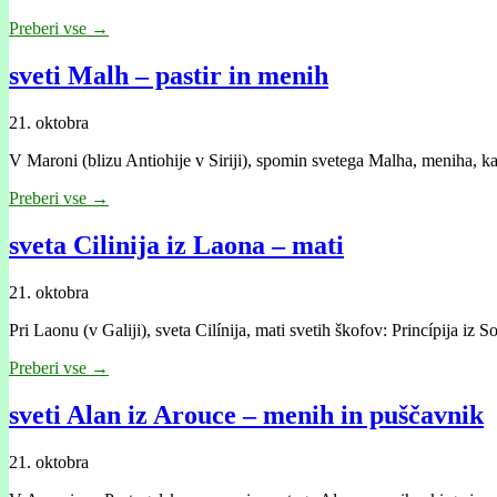
Preberi vse →
sveti Malh – pastir in menih
21. oktobra
V Maroni (blizu Antiohije v Siriji), spomin svetega Malha, meniha, kat
Preberi vse →
sveta Cilinija iz Laona – mati
21. oktobra
Pri Laonu (v Galiji), sveta Cilínija, mati svetih škofov: Princípija iz
Preberi vse →
sveti Alan iz Arouce – menih in puščavnik
21. oktobra