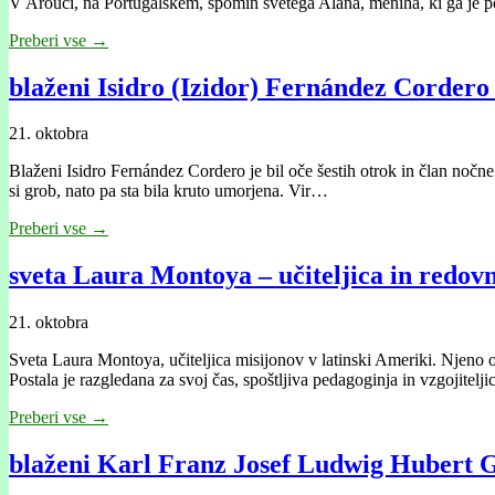
V Arouci, na Portugalskem, spomin svetega Alana, meniha, ki ga je posl
Preberi vse →
blaženi Isidro (Izidor) Fernández Cordero
21. oktobra
Blaženi Isidro Fernández Cordero je bil oče šestih otrok in član nočne 
si grob, nato pa sta bila kruto umorjena. Vir…
Preberi vse →
sveta Laura Montoya – učiteljica in redovn
21. oktobra
Sveta Laura Montoya, učiteljica misijonov v latinski Ameriki. Njeno
Postala je razgledana za svoj čas, spoštljiva pedagoginja in vzgojitelji
Preberi vse →
blaženi Karl Franz Josef Ludwig Hubert 