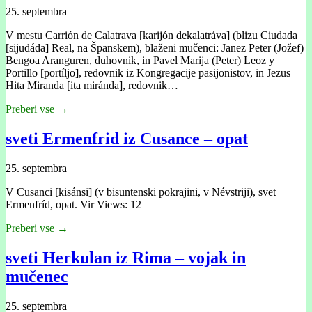
25. septembra
V mestu Carrión de Calatrava [karijón dekalatráva] (blizu Ciudada
[sijudáda] Real, na Španskem), blaženi mučenci: Janez Peter (Jožef)
Bengoa Aranguren, duhovnik, in Pavel Marija (Peter) Leoz y
Portillo [portíljo], redovnik iz Kongregacije pasijonistov, in Jezus
Hita Miranda [ita miránda], redovnik…
Preberi vse →
sveti Ermenfrid iz Cusance – opat
25. septembra
V Cusanci [kisánsi] (v bisuntenski pokrajini, v Névstriji), svet
Ermenfríd, opat. Vir Views: 12
Preberi vse →
sveti Herkulan iz Rima – vojak in
mučenec
25. septembra