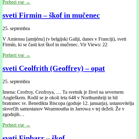
Preberi vse →
sveti Firmin – škof in mučenec
25. septembra
V Amiensu [amijénu] (v belgijski Galiji, danes v Franciji), sveti
Firmín, ki se časti kot škof in mučenec. Vir Views: 22
Preberi vse →
sveti Ceolfrith (Geoffrey) – opat
25. septembra
Imena: Ceofroy, Ceofroya, … Ta svetnik je živel na severnem
Angleškem. Rodil se je okoli leta 648 v Northumbriji in bil
bratranec sv. Benedikta Biscopa (goduje 12. januarja), ustanovitelja
slovečih samostanov Wearmoutha in Jarrowa v tej deželi. Že v
zgodnjih…
Preberi vse →
sveti Finbarr – škof