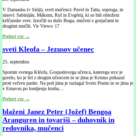
V Damasku (v Siriji), sveti mučenci: Pavel in Tatta, soproga, in
sinovi: Sabiniján, Máksim, Ruf in Evgénij, ki so bili obtoženi
krščanske vere. Izročili so dušo Bogu, mučeni z gorjačami in
drugimi mučili. Vir Views: 17
Preberi vse →
sveti Kleofa – Jezusov učenec
25. septembra
Spomin svetega Kléofa, Gospodovega učenca, katerega srce je
gorelo, ko je šel z drugim učencem in se jima je Kristus prikazal
proti večeru pashe. Na poti jima je razlagal Sveto Pismo in se jima je
v Emavsu po lomljenju kruha…
Preberi vse →
blaženi Janez Peter (Jožef) Bengoa
Aranguren in tovariši – duhovnik in
redovnika, mučenci