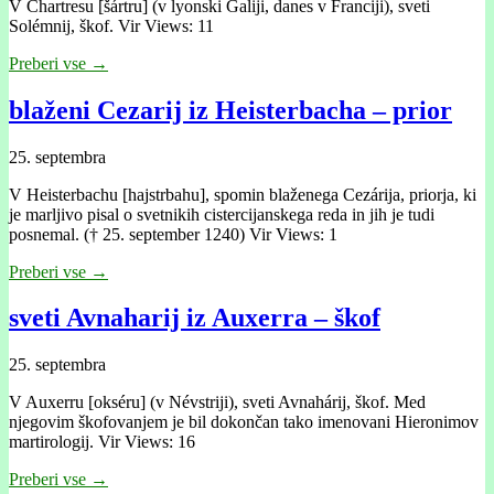
V Chartresu [šártru] (v lyonski Galiji, danes v Franciji), sveti
Solémnij, škof. Vir Views: 11
Preberi vse →
blaženi Cezarij iz Heisterbacha – prior
25. septembra
V Heisterbachu [hajstrbahu], spomin blaženega Cezárija, priorja, ki
je marljivo pisal o svetnikih cistercijanskega reda in jih je tudi
posnemal. († 25. september 1240) Vir Views: 1
Preberi vse →
sveti Avnaharij iz Auxerra – škof
25. septembra
V Auxerru [okséru] (v Névstriji), sveti Avnahárij, škof. Med
njegovim škofovanjem je bil dokončan tako imenovani Hieronimov
martirologij. Vir Views: 16
Preberi vse →