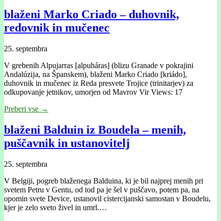
blaženi Marko Criado – duhovnik,
redovnik in mučenec
25. septembra
V grebenih Alpujarras [alpuháras] (blizu Granade v pokrajini
Andalúzĳa, na Španskem), blaženi Marko Criado [kriádo],
duhovnik in mučenec iz Reda presvete Trojice (trinitarjev) za
odkupovanje jetnikov, umorjen od Mavrov Vir Views: 17
Preberi vse →
blaženi Balduin iz Boudela – menih,
puščavnik in ustanovitelj
25. septembra
V Belgiji, pogreb blaženega Balduina, ki je bil najprej menih pri
svetem Petru v Gentu, od tod pa je šel v puščavo, potem pa, na
opomin svete Device, ustanovil cistercijanski samostan v Boudelu,
kjer je zelo sveto živel in umrl.…