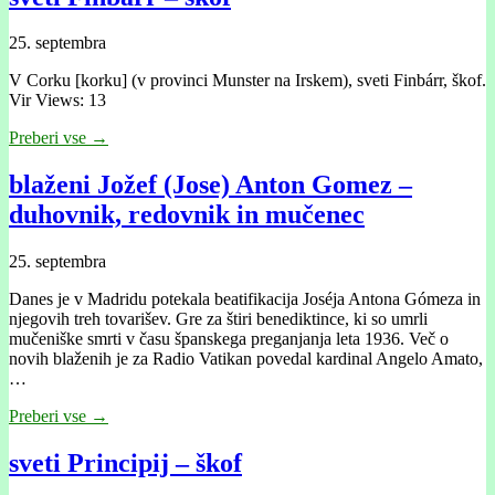
25. septembra
V Corku [korku] (v provinci Munster na Irskem), sveti Finbárr, škof.
Vir Views: 13
Preberi vse →
blaženi Jožef (Jose) Anton Gomez –
duhovnik, redovnik in mučenec
25. septembra
Danes je v Madridu potekala beatifikacija Joséja Antona Gómeza in
njegovih treh tovarišev. Gre za štiri benediktince, ki so umrli
mučeniške smrti v času španskega preganjanja leta 1936. Več o
novih blaženih je za Radio Vatikan povedal kardinal Angelo Amato,
…
Preberi vse →
sveti Principij – škof