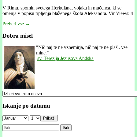
V Rimu, spomin svetega Herkulána, vojaka in mučenca, ki se
omenja v popisu trpljenja blaženega škofa Aleksandra. Vir Views: 4
Preberi vse →
Dobra misel
"
Nič naj te ne vznemirja, nič naj te ne plaši, vse
mine."
sv. Terezija Jezusova Andska
Iskanje po datumu
Prikaži
Išči: