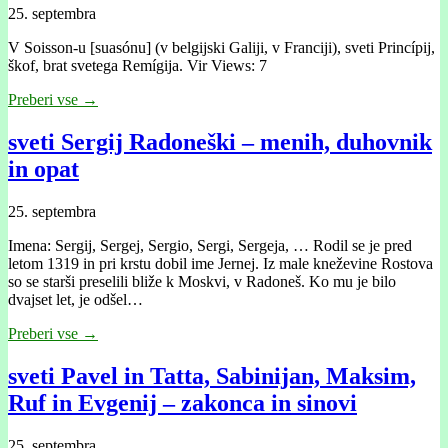
25. septembra
V Soisson-u [suasónu] (v belgijski Galiji, v Franciji), sveti Princípij,
škof, brat svetega Remígija. Vir Views: 7
Preberi vse →
sveti Sergij Radoneški – menih, duhovnik
in opat
25. septembra
Imena: Sergij, Sergej, Sergio, Sergi, Sergeja, … Rodil se je pred
letom 1319 in pri krstu dobil ime Jernej. Iz male kneževine Rostova
so se starši preselili bliže k Moskvi, v Radoneš. Ko mu je bilo
dvajset let, je odšel…
Preberi vse →
sveti Pavel in Tatta, Sabinijan, Maksim,
Ruf in Evgenij – zakonca in sinovi
25. septembra