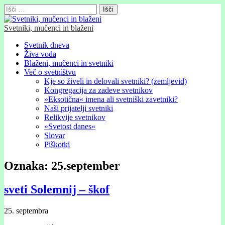
Išči:
Svetniki, mučenci in blaženi
Glavni
Skip
Svetnik dneva
to
Živa voda
meni
content
Blaženi, mučenci in svetniki
Več o svetništvu
Kje so živeli in delovali svetniki? (zemljevid)
Kongregacija za zadeve svetnikov
»Eksotična« imena ali svetniški zavetniki?
Naši prijatelji svetniki
Relikvije svetnikov
»Svetost danes«
Slovar
Piškotki
Oznaka:
25.september
sveti Solemnij – škof
25. septembra