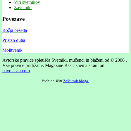
Viri svetnikov
Zavetniki
Povezave
Božja beseda
Pristan duha
Molitvenik
Avtorske pravice spletišča Svetniki, mučenci in blaženi od © 2006 .
Vse pravice pridržane.
Magazine Basic shema strani od
bavotasan.com
.
Vsebino ščiti
Zaščitnik bloga
.