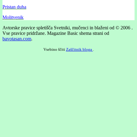
Pristan duha
Molitvenik
Avtorske pravice spletišča Svetniki, mučenci in blaženi od © 2006 .
Vse pravice pridržane.
Magazine Basic shema strani od
bavotasan.com
.
Vsebino ščiti
Zaščitnik bloga
.