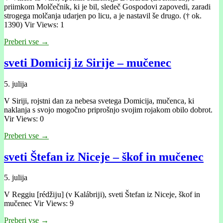
priimkom Molčečnik, ki je bil, sledeč Gospodovi zapovedi, zaradi
strogega molčanja udarjen po licu, a je nastavil še drugo. († ok.
1390) Vir Views: 1
Preberi vse →
sveti Domicij iz Sirije – mučenec
5. julija
V Siriji, rojstni dan za nebesa svetega Domicija, mučenca, ki
naklanja s svojo mogočno priprošnjo svojim rojakom obilo dobrot.
Vir Views: 0
Preberi vse →
sveti Štefan iz Niceje – škof in mučenec
5. julija
V Reggiu [rédžĳu] (v Kalábrĳi), sveti Štefan iz Niceje, škof in
mučenec Vir Views: 9
Preberi vse →