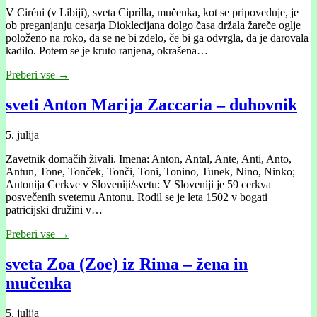
V Ciréni (v Libiji), sveta Ciprílla, mučenka, kot se pripoveduje, je
ob preganjanju cesarja Dioklecijana dolgo časa držala žareče oglje
položeno na roko, da se ne bi zdelo, če bi ga odvrgla, da je darovala
kadilo. Potem se je kruto ranjena, okrašena…
Preberi vse →
sveti Anton Marija Zaccaria – duhovnik
5. julija
Zavetnik domačih živali. Imena: Anton, Antal, Ante, Anti, Anto,
Antun, Tone, Tonček, Tonči, Toni, Tonino, Tunek, Nino, Ninko;
Antonija Cerkve v Sloveniji/svetu: V Sloveniji je 59 cerkva
posvečenih svetemu Antonu. Rodil se je leta 1502 v bogati
patricijski družini v…
Preberi vse →
sveta Zoa (Zoe) iz Rima – žena in
mučenka
5. julija