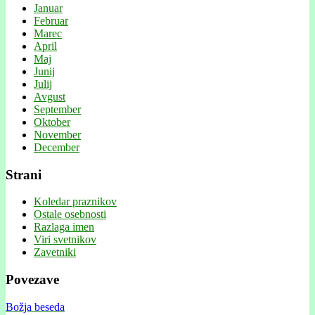
Januar
Februar
Marec
April
Maj
Junij
Julij
Avgust
September
Oktober
November
December
Strani
Koledar praznikov
Ostale osebnosti
Razlaga imen
Viri svetnikov
Zavetniki
Povezave
Božja beseda