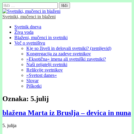
Išči:
Svetniki, mučenci in blaženi
Glavni
Skip
Svetnik dneva
to
Živa voda
meni
content
Blaženi, mučenci in svetniki
Več o svetništvu
Kje so živeli in delovali svetniki? (zemljevid)
Kongregacija za zadeve svetnikov
»Eksotična« imena ali svetniški zavetniki?
Naši prijatelji svetniki
Relikvije svetnikov
»Svetost danes«
Slovar
Piškotki
Oznaka:
5.julij
blažena Marta iz Bruslja – devica in nuna
5. julija