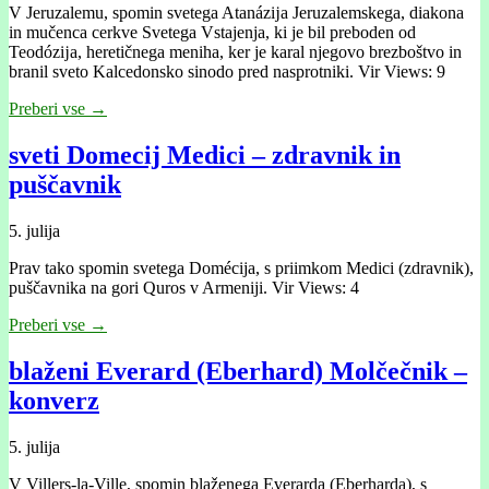
V Jeruzalemu, spomin svetega Atanázĳa Jeruzalemskega, diakona
in mučenca cerkve Svetega Vstajenja, ki je bil preboden od
Teodózĳa, heretičnega meniha, ker je karal njegovo brezboštvo in
branil sveto Kalcedonsko sinodo pred nasprotniki. Vir Views: 9
Preberi vse →
sveti Domecij Medici – zdravnik in
puščavnik
5. julija
Prav tako spomin svetega Domécija, s priimkom Medici (zdravnik),
puščavnika na gori Quros v Armeniji. Vir Views: 4
Preberi vse →
blaženi Everard (Eberhard) Molčečnik –
konverz
5. julija
V Villers-la-Ville, spomin blaženega Everarda (Eberharda), s