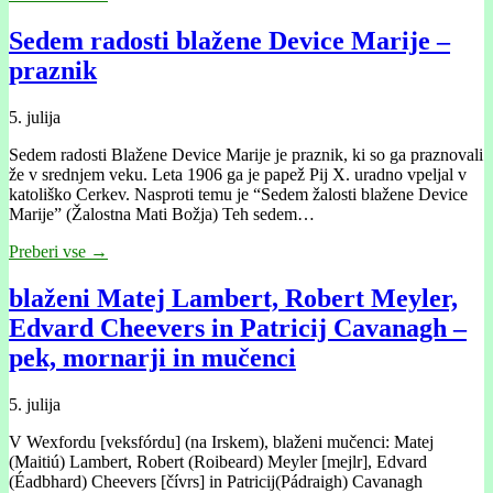
Sedem radosti blažene Device Marije –
praznik
5. julija
Sedem radosti Blažene Device Marije je praznik, ki so ga praznovali
že v srednjem veku. Leta 1906 ga je papež Pij X. uradno vpeljal v
katoliško Cerkev. Nasproti temu je “Sedem žalosti blažene Device
Marije” (Žalostna Mati Božja) Teh sedem…
Preberi vse →
blaženi Matej Lambert, Robert Meyler,
Edvard Cheevers in Patricij Cavanagh –
pek, mornarji in mučenci
5. julija
V Wexfordu [veksfórdu] (na Irskem), blaženi mučenci: Matej
(Maitiú) Lambert, Robert (Roibeard) Meyler [mejlr], Edvard
(Éadbhard) Cheevers [čívrs] in Patricij(Pádraigh) Cavanagh