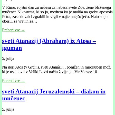
V Rimu, rojstni dan za nebesa za nebesa svete Zóe, žene blaženega
mučenca Nikostrata, ki so jo, medtem ko je molila na grobu apostola
Petra, zasledovalci zgrabili in vrgli v najtemnejšo ječo. Nato so jo
obesili za vrat in za…
Preberi vse →
sveti Atanazij (Abraham) iz Atosa –
iguman
5. julija
Na gori Atos (v Grčiji), sveti Atanázij, , ponižen in miroljuben mož,
ki je ustanovil v Veliki Lavri način življenja. Vir Views: 10
Preberi vse →
sveti Atanazij Jeruzalemski – diakon in
mučenec
5. julija