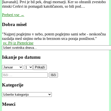
[kavanah]. Prvi je bil pek, drugi mornarji. Ker so ohranili zvestobo
rimski Cerkvi in pomagali katoličanom, so bili pod…
Preberi vse →
Dobra misel
"
Najprej poglejmo v nebo, potem poglejmo sami sebe - neskončna
razdalja med sinjino neba in breznom srca poraja ponižnost."
sv. Pij iz Pietrelcine
Iskanje po datumu
Prikaži
Išči:
Kategorije
Kategorije
Meseci