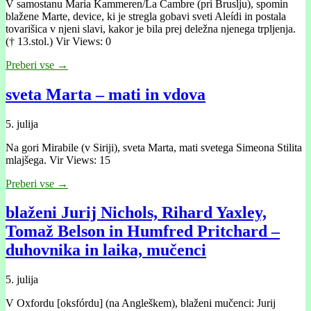
V samostanu Maria Kammeren/La Cambre (pri Bruslju), spomin
blažene Marte, device, ki je stregla gobavi sveti Aleídi in postala
tovarišica v njeni slavi, kakor je bila prej deležna njenega trpljenja.
(† 13.stol.) Vir Views: 0
Preberi vse →
sveta Marta – mati in vdova
5. julija
Na gori Mirabile (v Siriji), sveta Marta, mati svetega Simeona Stilita
mlajšega. Vir Views: 15
Preberi vse →
blaženi Jurij Nichols, Rihard Yaxley,
Tomaž Belson in Humfred Pritchard –
duhovnika in laika, mučenci
5. julija
V Oxfordu [oksfórdu] (na Angleškem), blaženi mučenci: Jurij