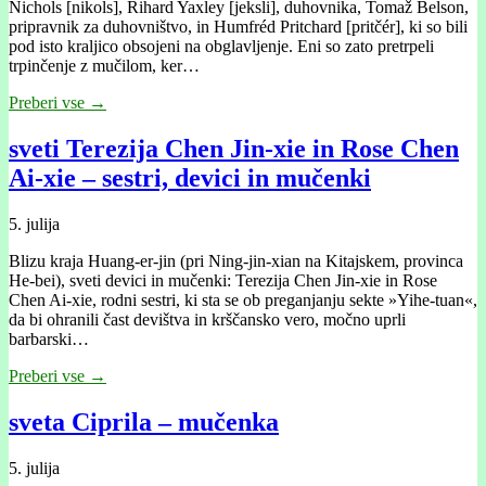
Nichols [nikols], Rihard Yaxley [jeksli], duhovnika, Tomaž Belson,
pripravnik za duhovništvo, in Humfréd Pritchard [pritčér], ki so bili
pod isto kraljico obsojeni na obglavljenje. Eni so zato pretrpeli
trpinčenje z mučilom, ker…
Preberi vse →
sveti Terezija Chen Jin-xie in Rose Chen
Ai-xie – sestri, devici in mučenki
5. julija
Blizu kraja Huang-er-jin (pri Ning-jin-xian na Kitajskem, provinca
He-bei), sveti devici in mučenki: Terezija Chen Jin-xie in Rose
Chen Ai-xie, rodni sestri, ki sta se ob preganjanju sekte »Yihe-tuan«,
da bi ohranili čast devištva in krščansko vero, močno uprli
barbarski…
Preberi vse →
sveta Ciprila – mučenka
5. julija