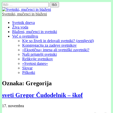
Išči:
Svetniki, mučenci in blaženi
Glavni
Skip
Svetnik dneva
to
Živa voda
meni
content
Blaženi, mučenci in svetniki
Več o svetništvu
Kje so živeli in delovali svetniki? (zemljevid)
Kongregacija za zadeve svetnikov
»Eksotična« imena ali svetniški zavetniki?
Naši prijatelji svetniki
Relikvije svetnikov
»Svetost danes«
Slovar
Piškotki
Oznaka:
Gregorija
sveti Gregor Čudodelnik – škof
17. novembra