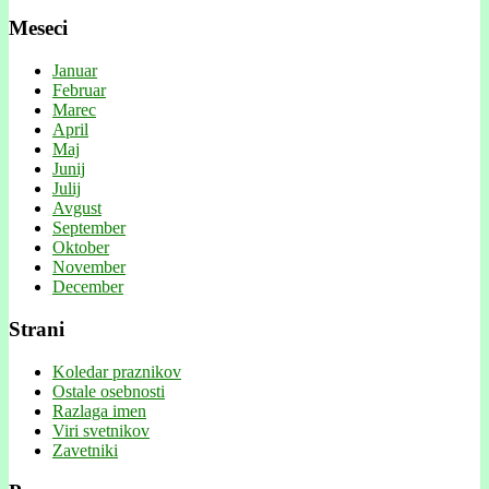
Meseci
Januar
Februar
Marec
April
Maj
Junij
Julij
Avgust
September
Oktober
November
December
Strani
Koledar praznikov
Ostale osebnosti
Razlaga imen
Viri svetnikov
Zavetniki