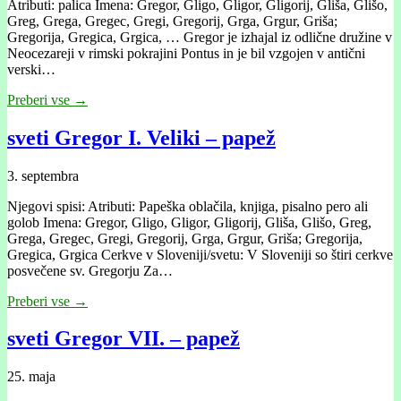
Atributi: palica Imena: Gregor, Gligo, Gligor, Gligorij, Gliša, Glišo,
Greg, Grega, Gregec, Gregi, Gregorij, Grga, Grgur, Griša;
Gregorija, Gregica, Grgica, … Gregor je izhajal iz odlične družine v
Neocezareji v rimski pokrajini Pontus in je bil vzgojen v antični
verski…
Preberi vse →
sveti Gregor I. Veliki – papež
3. septembra
Njegovi spisi: Atributi: Papeška oblačila, knjiga, pisalno pero ali
golob Imena: Gregor, Gligo, Gligor, Gligorij, Gliša, Glišo, Greg,
Grega, Gregec, Gregi, Gregorij, Grga, Grgur, Griša; Gregorija,
Gregica, Grgica Cerkve v Sloveniji/svetu: V Sloveniji so štiri cerkve
posvečene sv. Gregorju Za…
Preberi vse →
sveti Gregor VII. – papež
25. maja