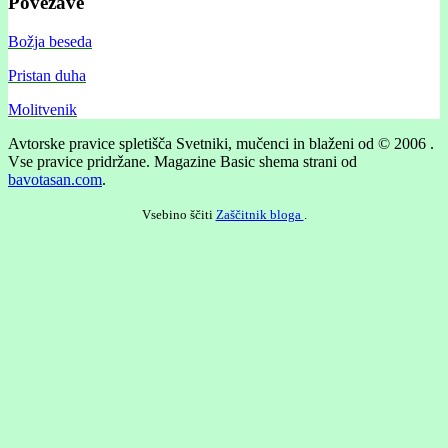
Povezave
Božja beseda
Pristan duha
Molitvenik
Avtorske pravice spletišča Svetniki, mučenci in blaženi od © 2006 .
Vse pravice pridržane.
Magazine Basic shema strani od
bavotasan.com
.
Vsebino ščiti
Zaščitnik bloga
.