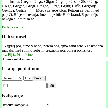
Imena: Gregor, Gligo, Gligor, Gligorij, Gliša, Glišo, Greg,
Grega, Gregec, Gregi, Gregorij, Grga, Grgur, Griša; Gregorija,
Gregica, Grgica. Morda za apostolom Petrom največji med
papeži. Bil je sin tesarja. Ime mu je bilo Hildebrand. S pomočjo
nekega duhovnika se…
Preberi vse →
Dobra misel
"
Najprej poglejmo v nebo, potem poglejmo sami sebe - neskončna
razdalja med sinjino neba in breznom srca poraja ponižnost."
sv. Pij iz Pietrelcine
Iskanje po datumu
Prikaži
Išči:
Kategorije
Kategorije