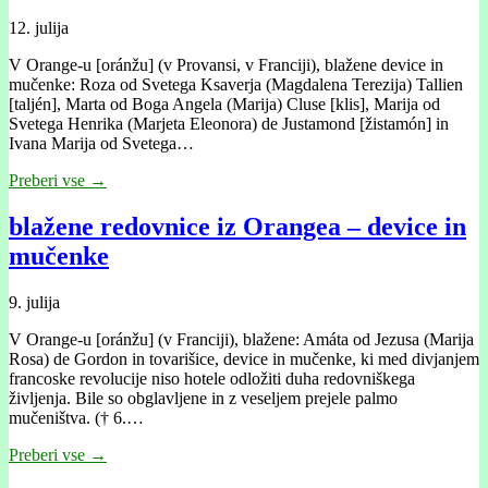
12. julija
V Orange-u [oránžu] (v Provansi, v Franciji), blažene device in
mučenke: Roza od Svetega Ksaverja (Magdalena Terezija) Tallien
[taljén], Marta od Boga Angela (Marija) Cluse [klis], Marija od
Svetega Henrika (Marjeta Eleonora) de Justamond [žistamón] in
Ivana Marija od Svetega…
Preberi vse →
blažene redovnice iz Orangea – device in
mučenke
9. julija
V Orange-u [oránžu] (v Franciji), blažene: Amáta od Jezusa (Marija
Rosa) de Gordon in tovarišice, device in mučenke, ki med divjanjem
francoske revolucije niso hotele odložiti duha redovniškega
življenja. Bile so obglavljene in z veseljem prejele palmo
mučeništva. († 6.…
Preberi vse →