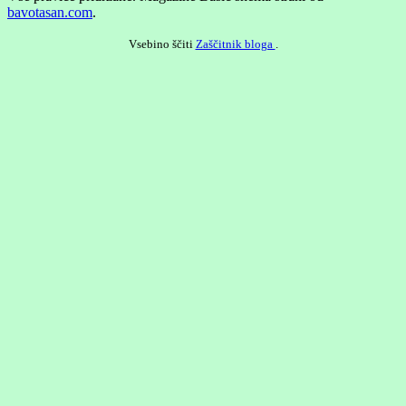
bavotasan.com
.
Vsebino ščiti
Zaščitnik bloga
.