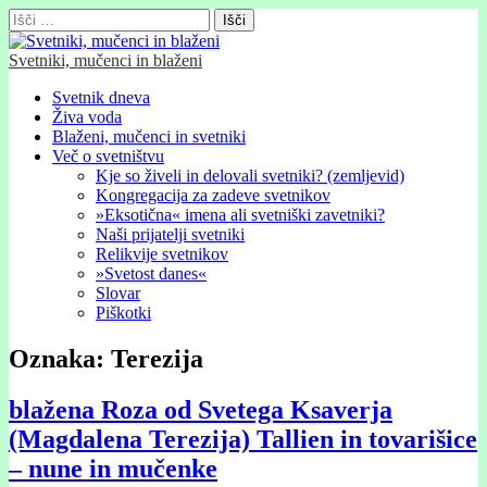
Išči:
Svetniki, mučenci in blaženi
Glavni
Skip
Svetnik dneva
to
Živa voda
meni
content
Blaženi, mučenci in svetniki
Več o svetništvu
Kje so živeli in delovali svetniki? (zemljevid)
Kongregacija za zadeve svetnikov
»Eksotična« imena ali svetniški zavetniki?
Naši prijatelji svetniki
Relikvije svetnikov
»Svetost danes«
Slovar
Piškotki
Oznaka:
Terezija
blažena Roza od Svetega Ksaverja
(Magdalena Terezija) Tallien in tovarišice
– nune in mučenke