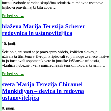
imenu svobode narodna skupščina sekularizira redovne ustanove
(njihova pravila naj bi bila zoper…
Preberi vse →
blažena Marija Terezija Scherer –
redovnica in ustanoviteljica
16. junija
Šele ob njeni smrti se je pravzaprav videlo, kolikšen sloves je
uživala ta tiha žena v Evropi. Pripisovali so ji mnoge zveneče nazive
in jo imenovali »spomenik vere in junaške krščanske trdnosti«,
»kraljica ljubezni«, »ena najizrednejših ženskih likov, s katerimi…
Preberi vse →
sveta Marija Terezija Chiramel
Mankidiyan – devica in redovna
ustanoviteljica
8. junija