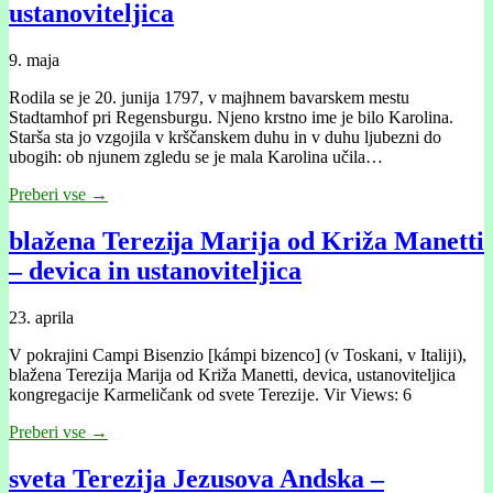
ustanoviteljica
9. maja
Rodila se je 20. junija 1797, v majhnem bavarskem mestu
Stadtamhof pri Regensburgu. Njeno krstno ime je bilo Karolina.
Starša sta jo vzgojila v krščanskem duhu in v duhu ljubezni do
ubogih: ob njunem zgledu se je mala Karolina učila…
Preberi vse →
blažena Terezĳa Marija od Križa Manetti
– devica in ustanoviteljica
23. aprila
V pokrajini Campi Bisenzio [kámpi bizenco] (v Toskani, v Italĳi),
blažena Terezĳa Marija od Križa Manetti, devica, ustanoviteljica
kongregacĳe Karmeličank od svete Terezĳe. Vir Views: 6
Preberi vse →
sveta Terezija Jezusova Andska –