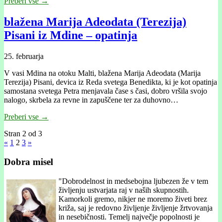
Preberi vse →
blažena Marija Adeodata (Terezija)
Pisani iz Mdine – opatinja
25. februarja
V vasi Mdina na otoku Malti, blažena Marija Adeodata (Marija
Terezija) Pisani, devica iz Reda svetega Benedikta, ki je kot opatinja
samostana svetega Petra menjavala čase s časi, dobro vršila svojo
nalogo, skrbela za revne in zapuščene ter za duhovno…
Preberi vse →
Stran 2 od 3
«
1
2
3
»
Dobra misel
"
Dobrodelnost in medsebojna ljubezen že v tem
življenju ustvarjata raj v naših skupnostih.
Kamorkoli gremo, nikjer ne moremo živeti brez
križa, saj je redovno življenje življenje žrtvovanja
in nesebičnosti. Temelj največje popolnosti je