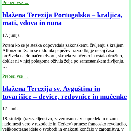
Preberi vse →
blažena Terezija Portugalska – kraljica,
mati, vdova in nuna
17. junija
Potem ko se je stežka odpovedala zakonskemu življenju s kraljem
Alfonzom IX. in se uklonila papeževi razsodbi, je nekaj časa
preživela na domačem dvoru, skrbela za hčerko in ostalo družino,
dokler ni v njej polagoma oživila želja po samostanskem življenju,
…
Preberi vse →
blažena Terezija sv. Avguština in
tovarišice – device, redovnice in mučenke
17. junija
18. stoletje (razsvetljenstvo, zaverovanost v napredek in razum
nadomesti vero v razodetje in Cerkev) prinese francosko revolucijo,
velikopotezne ideje o svobodi in enakosti končajo v zarotništvu, v