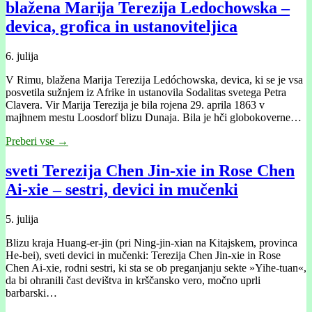
blažena Marĳa Terezĳa Ledochowska –
devica, grofica in ustanoviteljica
6. julija
V Rimu, blažena Marĳa Terezĳa Ledóchowska, devica, ki se je vsa
posvetila sužnjem iz Afrike in ustanovila Sodalitas svetega Petra
Clavera. Vir Marija Terezija je bila rojena 29. aprila 1863 v
majhnem mestu Loosdorf blizu Dunaja. Bila je hči globokoverne…
Preberi vse →
sveti Terezija Chen Jin-xie in Rose Chen
Ai-xie – sestri, devici in mučenki
5. julija
Blizu kraja Huang-er-jin (pri Ning-jin-xian na Kitajskem, provinca
He-bei), sveti devici in mučenki: Terezija Chen Jin-xie in Rose
Chen Ai-xie, rodni sestri, ki sta se ob preganjanju sekte »Yihe-tuan«,
da bi ohranili čast devištva in krščansko vero, močno uprli
barbarski…