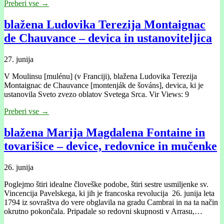
Preberi vse →
blažena Ludovika Terezija Montaignac
de Chauvance – devica in ustanoviteljica
27. junija
V Moulinsu [mulénu] (v Franciji), blažena Ludovika Terezija
Montaignac de Chauvance [montenják de šováns], devica, ki je
ustanovila Sveto zvezo oblatov Svetega Srca. Vir Views: 9
Preberi vse →
blažena Marija Magdalena Fontaine in
tovarišice – device, redovnice in mučenke
26. junija
Poglejmo štiri idealne človeške podobe, štiri sestre usmiljenke sv.
Vincencija Pavelskega, ki jih je francoska revolucija 26. junija leta
1794 iz sovraštva do vere obglavila na gradu Cambrai in na ta način
okrutno pokončala. Pripadale so redovni skupnosti v Arrasu,…