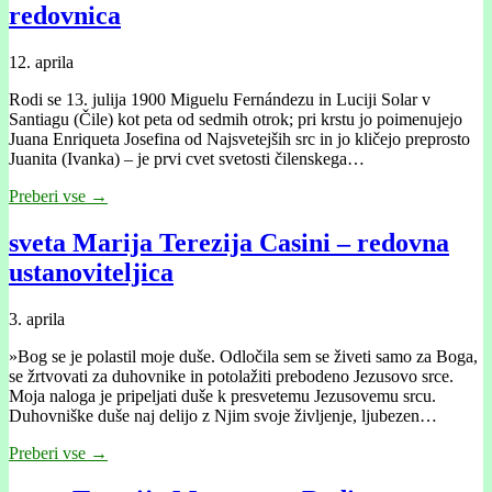
redovnica
12. aprila
Rodi se 13. julija 1900 Miguelu Fernándezu in Luciji Solar v
Santiagu (Čile) kot peta od sedmih otrok; pri krstu jo poimenujejo
Juana Enriqueta Josefina od Najsvetejših src in jo kličejo preprosto
Juanita (Ivanka) – je prvi cvet svetosti čilenskega…
Preberi vse →
sveta Marija Terezija Casini – redovna
ustanoviteljica
3. aprila
»Bog se je polastil moje duše. Odločila sem se živeti samo za Boga,
se žrtvovati za duhovnike in potolažiti prebodeno Jezusovo srce.
Moja naloga je pripeljati duše k presvetemu Jezusovemu srcu.
Duhovniške duše naj delijo z Njim svoje življenje, ljubezen…
Preberi vse →