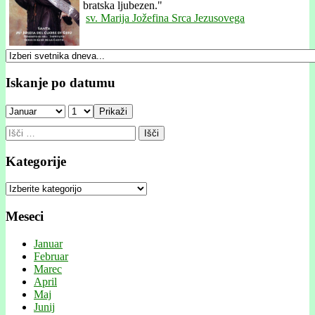
bratska ljubezen."
sv. Marija Jožefina Srca Jezusovega
Iskanje po datumu
Prikaži
Išči:
Kategorije
Kategorije
Meseci
Januar
Februar
Marec
April
Maj
Junij