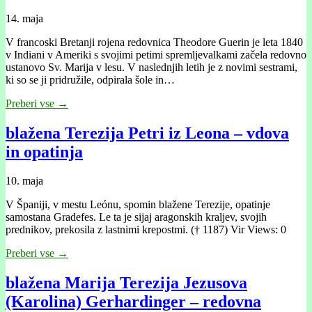
14. maja
V francoski Bretanji rojena redovnica Theodore Guerin je leta 1840
v Indiani v Ameriki s svojimi petimi spremljevalkami začela redovno
ustanovo Sv. Marija v lesu. V naslednjih letih je z novimi sestrami,
ki so se ji pridružile, odpirala šole in…
Preberi vse →
blažena Terezija Petri iz Leona – vdova
in opatinja
10. maja
V Španiji, v mestu Leónu, spomin blažene Terezije, opatinje
samostana Gradefes. Le ta je sijaj aragonskih kraljev, svojih
prednikov, prekosila z lastnimi krepostmi. († 1187) Vir Views: 0
Preberi vse →
blažena Marija Terezija Jezusova
(Karolina) Gerhardinger – redovna