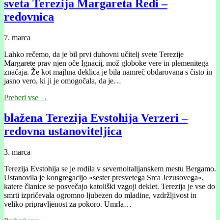
sveta Terezija Margareta Redi –
redovnica
7. marca
Lahko rečemo, da je bil prvi duhovni učitelj svete Terezije
Margarete prav njen oče Ignacij, mož globoke vere in plemenitega
značaja. Že kot majhna deklica je bila namreč obdarovana s čisto in
jasno vero, ki ji je omogočala, da je…
Preberi vse →
blažena Terezija Evstohija Verzeri –
redovna ustanoviteljica
3. marca
Terezija Evstohija se je rodila v severnoitalijanskem mestu Bergamo.
Ustanovila je kongregacijo »sester presvetega Srca Jezusovega«,
katere članice se posvečajo katoliški vzgoji deklet. Terezija je vse do
smrti izpričevala ogromno ljubezen do mladine, vzdržljivost in
veliko pripravljenost za pokoro. Umrla…