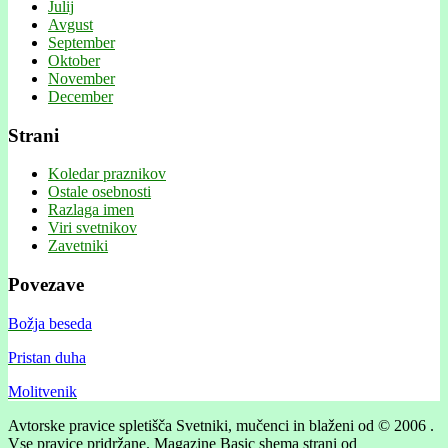
Julij
Avgust
September
Oktober
November
December
Strani
Koledar praznikov
Ostale osebnosti
Razlaga imen
Viri svetnikov
Zavetniki
Povezave
Božja beseda
Pristan duha
Molitvenik
Avtorske pravice spletišča Svetniki, mučenci in blaženi od © 2006 .
Vse pravice pridržane.
Magazine Basic shema strani od