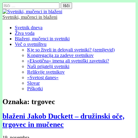
Išči:
Svetniki, mučenci in blaženi
Glavni
Skip
Svetnik dneva
to
Živa voda
meni
content
Blaženi, mučenci in svetniki
Več o svetništvu
Kje so živeli in delovali svetniki? (zemljevid)
Kongregacija za zadeve svetnikov
»Eksotična« imena ali svetniški zavetniki?
Naši prijatelji svetniki
Relikvije svetnikov
»Svetost danes«
Slovar
Piškotki
Oznaka:
trgovec
blaženi Jakob Duckett – družinski oče,
trgovec in mučenec
19. novembra