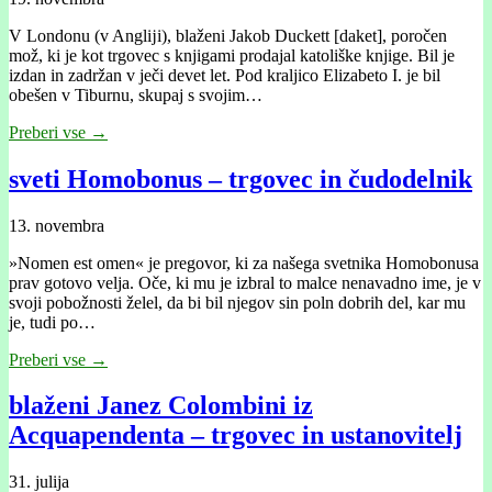
V Londonu (v Anglĳi), blaženi Jakob Duckett [daket], poročen
mož, ki je kot trgovec s knjigami prodajal katoliške knjige. Bil je
izdan in zadržan v ječi devet let. Pod kraljico Elizabeto I. je bil
obešen v Tiburnu, skupaj s svojim…
Preberi vse →
sveti Homobonus – trgovec in čudodelnik
13. novembra
»Nomen est omen« je pregovor, ki za našega svetnika Homobonusa
prav gotovo velja. Oče, ki mu je izbral to malce nenavadno ime, je v
svoji pobožnosti želel, da bi bil njegov sin poln dobrih del, kar mu
je, tudi po…
Preberi vse →
blaženi Janez Colombini iz
Acquapendenta – trgovec in ustanovitelj
31. julija