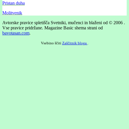
Pristan duha
Molitvenik
Avtorske pravice spletišča Svetniki, mučenci in blaženi od © 2006 .
Vse pravice pridržane.
Magazine Basic shema strani od
bavotasan.com
.
Vsebino ščiti
Zaščitnik bloga
.