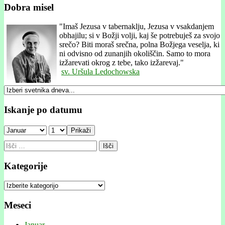
Dobra misel
"
Imaš Jezusa v tabernaklju, Jezusa v vsakdanjem
obhajilu; si v Božji volji, kaj še potrebuješ za svojo
srečo? Biti moraš srečna, polna Božjega veselja, ki
ni odvisno od zunanjih okoliščin. Samo to mora
izžarevati okrog z tebe, tako izžarevaj."
sv. Uršula Ledochowska
Iskanje po datumu
Prikaži
Išči:
Kategorije
Kategorije
Meseci
Januar