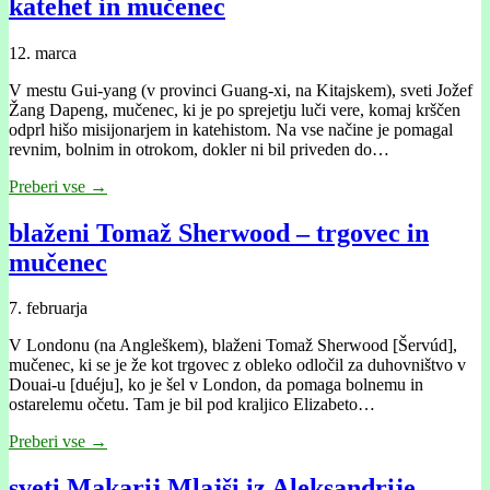
katehet in mučenec
12. marca
V mestu Gui-yang (v provinci Guang-xi, na Kitajskem), sveti Jožef
Žang Dapeng, mučenec, ki je po sprejetju luči vere, komaj krščen
odprl hišo misijonarjem in katehistom. Na vse načine je pomagal
revnim, bolnim in otrokom, dokler ni bil priveden do…
Preberi vse →
blaženi Tomaž Sherwood – trgovec in
mučenec
7. februarja
V Londonu (na Angleškem), blaženi Tomaž Sherwood [Šervúd],
mučenec, ki se je že kot trgovec z obleko odločil za duhovništvo v
Douai-u [duéju], ko je šel v London, da pomaga bolnemu in
ostarelemu očetu. Tam je bil pod kraljico Elizabeto…
Preberi vse →
sveti Makarij Mlajši iz Aleksandrije –