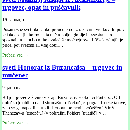
trgovec, opat in puščavnik
19. januarja
Posamezne svetnike lahko proučujemo iz različnih vidikov. In prav
je tako, saj jih bomo na ta način bolje, globlje in vsestransko
spoznali in nam bo njihov zgled še močneje svetil. Vsak od njih je
pričel pot svetosti ali vsaj dobil…
Preberi vse →
sveti Honorat iz Buzancaisa – trgovec in
mučenec
9. januarja
Bil je trgovec z živino v kraju Buzançais, v okolici Poitiersa. Od
dobička je obilno dajal siromašnim. Nekoč je pograjal neke tatove,
zato so ga napadli in ubili. Honorat pomeni “počaščen” Vir V
Thenezay-u [tenezéju] (v pokrajini Poitiers [puatijé], v…
Preberi vse →