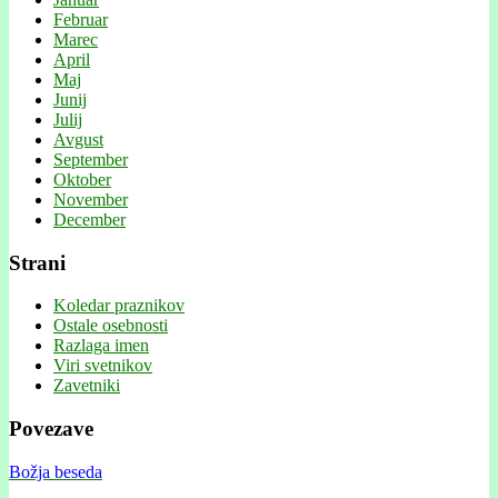
Februar
Marec
April
Maj
Junij
Julij
Avgust
September
Oktober
November
December
Strani
Koledar praznikov
Ostale osebnosti
Razlaga imen
Viri svetnikov
Zavetniki
Povezave
Božja beseda