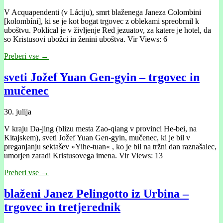
V Acquapendenti (v Láciju), smrt blaženega Janeza Colombini
[kolombíni], ki se je kot bogat trgovec z oblekami spreobrnil k
uboštvu. Poklical je v življenje Red jezuatov, za katere je hotel, da
so Kristusovi ubožci in ženini uboštva. Vir Views: 6
Preberi vse →
sveti Jožef Yuan Gen-gyin – trgovec in
mučenec
30. julija
V kraju Da-jing (blizu mesta Zao-qiang v provinci He-bei, na
Kitajskem), sveti Jožef Yuan Gen-gyin, mučenec, ki je bil v
preganjanju sektašev »Yihe-tuan« , ko je bil na tržni dan raznašalec,
umorjen zaradi Kristusovega imena. Vir Views: 13
Preberi vse →
blaženi Janez Pelingotto iz Urbina –
trgovec in tretjerednik