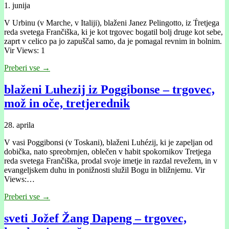
1. junija
V Urbinu (v Marche, v Italiji), blaženi Janez Pelingotto, iz T́retjega
reda svetega Frančiška, ki je kot trgovec bogatil bolj druge kot sebe,
zaprt v celico pa jo zapuščal samo, da je pomagal revnim in bolnim.
Vir Views: 1
Preberi vse →
blaženi Luhezij iz Poggibonse – trgovec,
mož in oče, tretjerednik
28. aprila
V vasi Poggibonsi (v Toskani), blaženi Luhézij, ki je zapeljan od
dobička, nato spreobrnjen, oblečen v habit spokornikov Tretjega
reda svetega Frančiška, prodal svoje imetje in razdal revežem, in v
evangeljskem duhu in ponižnosti služil Bogu in bližnjemu. Vir
Views:…
Preberi vse →
sveti Jožef Žang Dapeng – trgovec,